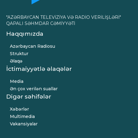
"AZƏRBAYCAN TELEVİZİYA VƏ RADİO VERİLİŞLƏRİ"
QAPALI SƏHMDAR CƏMİYYƏTİ
Haqqımızda
Azərbaycan Radiosu
Struktur
Əlaqə
İctimaiyyətlə əlaqələr
Media
Ən çox verilən suallar
Digər səhifələr
Xəbərlər
Multimedia
Vakansiyalar