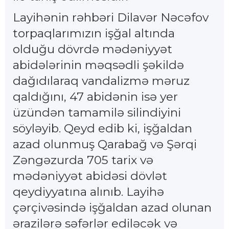
Layihənin rəhbəri Dilavər Nəcəfov
torpaqlarımızın işğal altında
olduğu dövrdə mədəniyyət
abidələrinin məqsədli şəkildə
dağıdılaraq vandalizmə məruz
qaldığını, 47 abidənin isə yer
üzündən tamamilə silindiyini
söyləyib. Qeyd edib ki, işğaldan
azad olunmuş Qarabağ və Şərqi
Zəngəzurda 705 tarix və
mədəniyyət abidəsi dövlət
qeydiyyatına alınıb. Layihə
çərçivəsində işğaldan azad olunan
ərazilərə səfərlər ediləcək və