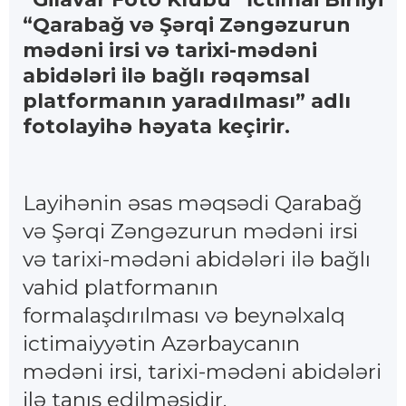
“Qarabağ və Şərqi Zəngəzurun
mədəni irsi və tarixi-mədəni
abidələri ilə bağlı rəqəmsal
platformanın yaradılması” adlı
fotolayihə həyata keçirir.
Layihənin əsas məqsədi Qarabağ
və Şərqi Zəngəzurun mədəni irsi
və tarixi-mədəni abidələri ilə bağlı
vahid platformanın
formalaşdırılması və beynəlxalq
ictimaiyyətin Azərbaycanın
mədəni irsi, tarixi-mədəni abidələri
ilə tanış edilməsidir.