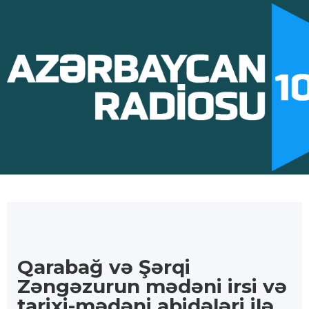
Qarabağ və Şərqi
Zəngəzurun mədəni irsi və
tarixi-mədəni abidələri ilə