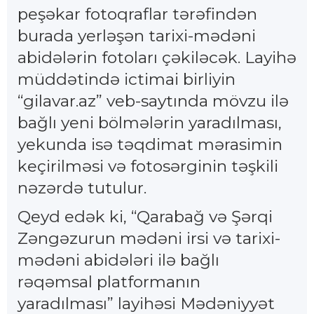
peşəkar fotoqraflar tərəfindən
burada yerləşən tarixi-mədəni
abidələrin fotoları çəkiləcək. Layihə
müddətində ictimai birliyin
“gilavar.az” veb-saytında mövzu ilə
bağlı yeni bölmələrin yaradılması,
yekunda isə təqdimat mərasimin
keçirilməsi və fotosərginin təşkili
nəzərdə tutulur.
Qeyd edək ki, “Qarabağ və Şərqi
Zəngəzurun mədəni irsi və tarixi-
mədəni abidələri ilə bağlı
rəqəmsal platformanın
yaradılması” layihəsi Mədəniyyət