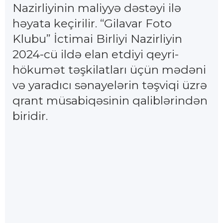
Nazirliyinin maliyyə dəstəyi ilə
həyata keçirilir. “Gilavar Foto
Klubu” İctimai Birliyi Nazirliyin
2024-cü ildə elan etdiyi qeyri-
hökumət təşkilatları üçün mədəni
və yaradıcı sənayelərin təşviqi üzrə
qrant müsabiqəsinin qaliblərindən
biridir.