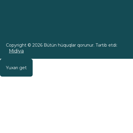
Copyright © 2026 Bütün hüquqlar qorunur. Tərtib etdi:
Midiya
Yuxarı get