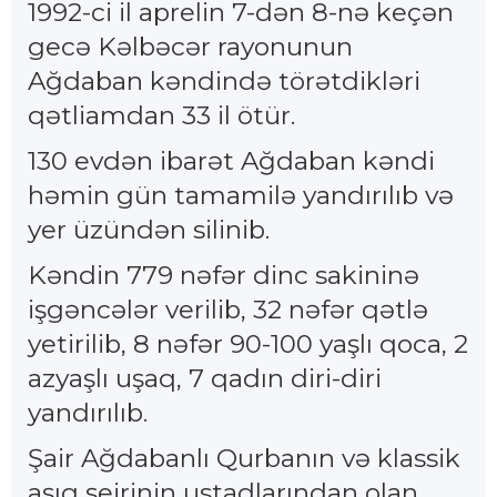
1992-ci il aprelin 7-dən 8-nə keçən
gecə Kəlbəcər rayonunun
Ağdaban kəndində törətdikləri
qətliamdan 33 il ötür.
130 evdən ibarət Ağdaban kəndi
həmin gün tamamilə yandırılıb və
yer üzündən silinib.
Kəndin 779 nəfər dinc sakininə
işgəncələr verilib, 32 nəfər qətlə
yetirilib, 8 nəfər 90-100 yaşlı qoca, 2
azyaşlı uşaq, 7 qadın diri-diri
yandırılıb.
Şair Ağdabanlı Qurbanın və klassik
aşıq şeirinin ustadlarından olan