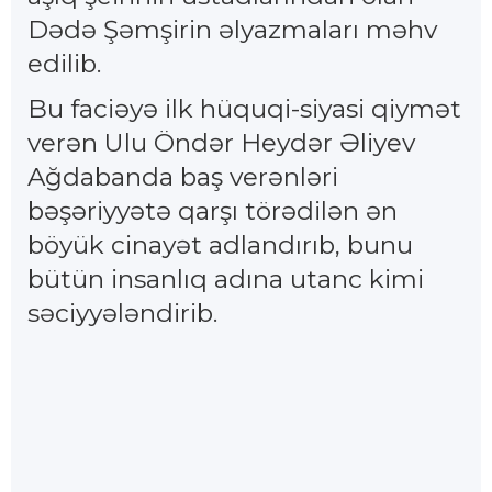
Dədə Şəmşirin əlyazmaları məhv
edilib.
Bu faciəyə ilk hüquqi-siyasi qiymət
verən Ulu Öndər Heydər Əliyev
Ağdabanda baş verənləri
bəşəriyyətə qarşı törədilən ən
böyük cinayət adlandırıb, bunu
bütün insanlıq adına utanc kimi
səciyyələndirib.