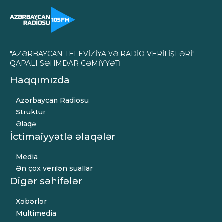
"AZƏRBAYCAN TELEVİZİYA VƏ RADİO VERİLİŞLƏRİ"
QAPALI SƏHMDAR CƏMİYYƏTİ
Haqqımızda
Azərbaycan Radiosu
Struktur
Əlaqə
İctimaiyyətlə əlaqələr
Media
Ən çox verilən suallar
Digər səhifələr
Xəbərlər
Multimedia