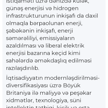
istiqaməti üzrə dənizdə külək,
günəş enerjisi və hidrogen
infrastrukturunun inkişafı da daxil
olmaqla bərpaolunan enerji,
şəbəkənin inkişafı, enerji
səmərəliliyi, emissiyaların
azaldılması və liberal elektrik
enerjisi bazarına keçid kimi
sahələrdə əməkdaşlıq edilməsi
razılaşdırılıb.
İqtisadiyyatın modernləşdirilməsi-
diversifikasiyası üzrə Böyük
Britaniya ilə maliyyə və peşəkar
xidmətlər, texnologiya, süni
intellektin tətbiqi, kiçik və orta