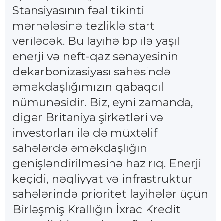
Stansiyasının fəal tikinti
mərhələsinə tezliklə start
veriləcək. Bu layihə bp ilə yaşıl
enerji və neft-qaz sənayesinin
dekarbonizasiyası sahəsində
əməkdaşlığımızın qabaqcıl
nümunəsidir. Biz, eyni zamanda,
digər Britaniya şirkətləri və
investorları ilə də müxtəlif
sahələrdə əməkdaşlığın
genişləndirilməsinə hazırıq. Enerji
keçidi, nəqliyyat və infrastruktur
sahələrində prioritet layihələr üçün
Birləşmiş Krallığın İxrac Kredit