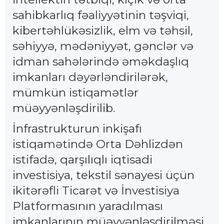
sahibkarlıq fəaliyyətinin təşviqi,
kibertəhlükəsizlik, elm və təhsil,
səhiyyə, mədəniyyət, gənclər və
idman sahələrində əməkdaşlıq
imkanları dəyərləndirilərək,
mümkün istiqamətlər
müəyyənləşdirilib.
İnfrastrukturun inkişafı
istiqamətində Orta Dəhlizdən
istifadə, qarşılıqlı iqtisadi
investisiya, tekstil sənayesi üçün
ikitərəfli Ticarət və İnvestisiya
Platformasının yaradılması
imkanlarının müəyyənləşdirilməsi,