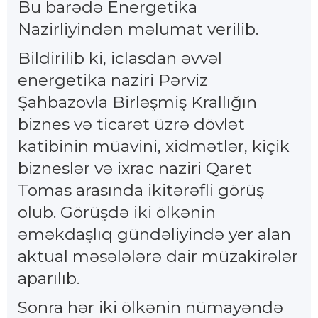
Bu barədə Energetika
Nazirliyindən məlumat verilib.
Bildirilib ki, iclasdan əvvəl
energetika naziri Pərviz
Şahbazovla Birləşmiş Krallığın
biznes və ticarət üzrə dövlət
katibinin müavini, xidmətlər, kiçik
bizneslər və ixrac naziri Qaret
Tomas arasında ikitərəfli görüş
olub. Görüşdə iki ölkənin
əməkdaşlıq gündəliyində yer alan
aktual məsələlərə dair müzakirələr
aparılıb.
Sonra hər iki ölkənin nümayəndə