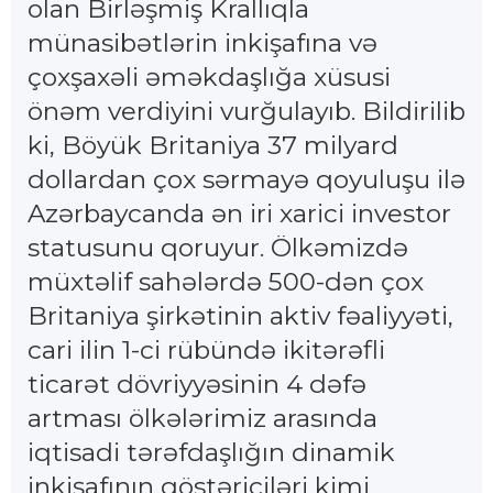
olan Birləşmiş Krallıqla
münasibətlərin inkişafına və
çoxşaxəli əməkdaşlığa xüsusi
önəm verdiyini vurğulayıb. Bildirilib
ki, Böyük Britaniya 37 milyard
dollardan çox sərmayə qoyuluşu ilə
Azərbaycanda ən iri xarici investor
statusunu qoruyur. Ölkəmizdə
müxtəlif sahələrdə 500-dən çox
Britaniya şirkətinin aktiv fəaliyyəti,
cari ilin 1-ci rübündə ikitərəfli
ticarət dövriyyəsinin 4 dəfə
artması ölkələrimiz arasında
iqtisadi tərəfdaşlığın dinamik
inkişafının göstəriciləri kimi