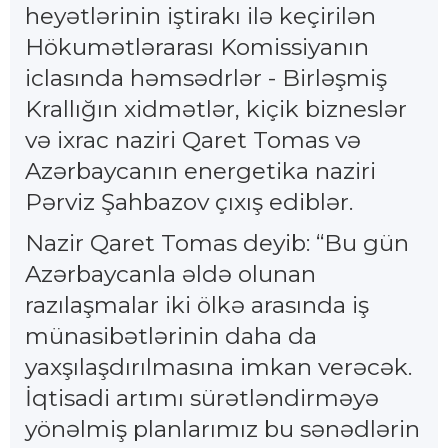
heyətlərinin iştirakı ilə keçirilən
Hökumətlərarası Komissiyanın
iclasında həmsədrlər - Birləşmiş
Krallığın xidmətlər, kiçik bizneslər
və ixrac naziri Qaret Tomas və
Azərbaycanın energetika naziri
Pərviz Şahbazov çıxış ediblər.
Nazir Qaret Tomas deyib: “Bu gün
Azərbaycanla əldə olunan
razılaşmalar iki ölkə arasında iş
münasibətlərinin daha da
yaxşılaşdırılmasına imkan verəcək.
İqtisadi artımı sürətləndirməyə
yönəlmiş planlarımız bu sənədlərin