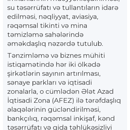
su təsərrüfatı və tullantıların idarə
edilməsi, nəqliyyat, aviasiya,
rəqəmsal tikinti və mina
təmizləmə sahələrində
əməkdaşlıq nəzərdə tutulub.
Tənzimləmə və biznes mühiti
istiqamətində hər iki ölkədə
şirkətlərin sayının artırılması,
sənaye parkları və iqtisadi
zonalarla, o cümlədən Ələt Azad
İqtisadi Zona (AFEZ) ilə tərəfdaşlıq
əlaqələrinin gücləndirilməsi,
bankçılıq, rəqəmsal inkişaf, kənd
təsərrüfatı və qida təhlükəsizliyi