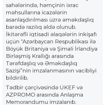
sahələrində, həmçinin ixrac
məhsullarına icazələrin
asanlaşdırılması üzrə əməkdaşlıq
barədə razılıq əldə olunub.
İkitərəfli iqtisadi əlaqələrin inkişafı
üçün “Azərbaycan Respublikası ilə
Böyük Britaniya və Şimali İrlandiya
Birləşmiş Krallığı arasında
Tərəfdaşlıq və Əməkdaşlıq
Sazişi”nin imzalanmasının vacibliyi
bildirilib.
Tədbir çərçivəsində UKEF və
AZPROMO arasında Anlaşma
Memorandumu imzalanıb.