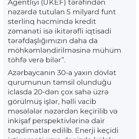
Agentliyi (UKEF) tərəfindən
nəzərdə tutulan 5 milyard funt
sterlinq həcmində kredit
zəmanəti isə ikitərəfli iqtisadi
tərəfdaşlığımızın daha da
möhkəmləndirilməsinə mühüm
töhfə verə bilər”.
Azərbaycanın 30-a yaxın dövlət
qurumunun təmsil olunduğu
iclasda 20-dən çox sahə üzrə
görülmüş işlər, həlli vacib
məsələlər nəzərdən keçirilib və
inkişaf perspektivlərinə dair
təqdimatlar edilib. Enerji keçidi