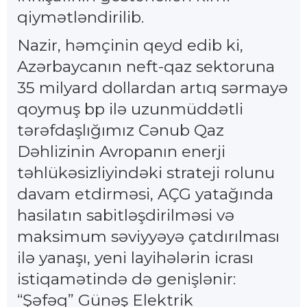
qiymətləndirilib.
Nazir, həmçinin qeyd edib ki,
Azərbaycanın neft-qaz sektoruna
35 milyard dollardan artıq sərmayə
qoymuş bp ilə uzunmüddətli
tərəfdaşlığımız Cənub Qaz
Dəhlizinin Avropanın enerji
təhlükəsizliyindəki strateji rolunu
davam etdirməsi, AÇG yatağında
hasilatın sabitləşdirilməsi və
maksimum səviyyəyə çatdırılması
ilə yanaşı, yeni layihələrin icrası
istiqamətində də genişlənir:
“Şəfəq” Günəş Elektrik