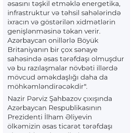
əsasını təşkil etməklə energetika,
infrastruktur və təhsil sahələrində
ixracın və göstərilən xidmətlərin
genişlənməsinə təkan verir.
Azərbaycan onillərlə Böyük
Britaniyanın bir çox sənaye
sahəsində əsas tərəfdaşı olmuşdur
və bu razılaşmalar növbəti illərdə
mövcud əməkdaşlığı daha da
möhkəmləndirəcəkdir".
Nazir Pərviz Şahbazov çıxışında
Azərbaycan Respublikasının
Prezidenti İlham Əliyevin
ölkəmizin əsas ticarət tərəfdaşı