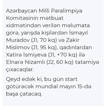
Azərbaycan Milli Paralimpiya
Komitəsinin mətbuat
xidmətindən verilən məlumata
görə, yarışda kişilərdən İsmayıl
Muradov (J1, 70 kq) və Zakir
Mislimov (J1, 95 kq), qadınlardan
Xatirə İsmiyeva (J1, +70 kq) ilə
Elnarə Nizamlı (J2, 60 kq) tatamiyə
çıxacaqlar.
Qeyd edək ki, bu gün start
götürəcək mundial mayın 15-də
başa çatacaq.