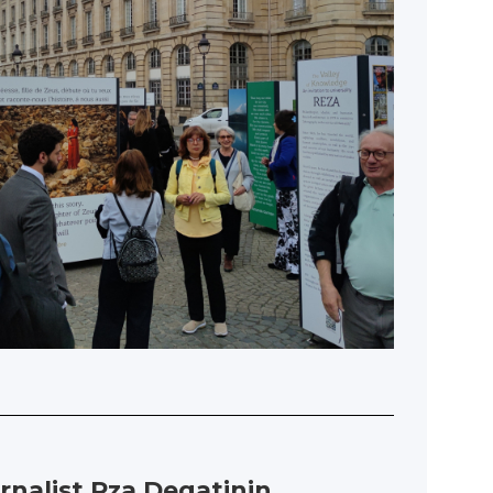
nalist Rza Deqatinin