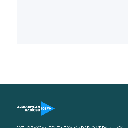
"AZƏRBAYCAN TELEVİZİYA VƏ RADİO VERİLİŞLƏRİ"