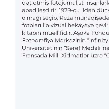
qət etmiş fotojurnalist insanlarl
əbədiləşdirir. 1979-cu ildən dün
olmağı seçib. Reza münaqişədə o
fotoları ilə vizual hekayəyə çevi
kitabın müəllifidir. Aşoka Fon
Fotoqrafiya Mərkəzinin “Infinity
Universitetinin “Şərəf Medalı”na
Fransada Milli Xidmətlər üzrə “C