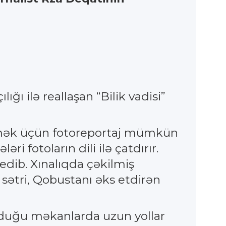
ğı ilə reallaşan “Bilik vadisi”
 etmək üçün fotoreportaj mümkün
i fotoların dili ilə çatdırır.
edib. Xınalıqda çəkilmiş
sətri, Qobustanı əks etdirən
lduğu məkanlarda uzun yollar