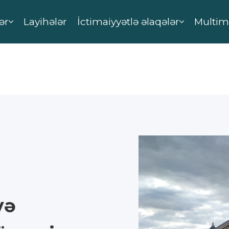
ər
Layihələr
İctimaiyyətlə əlaqələr
Multim
və