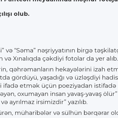
ılışı olub.
 və “Səma” nəşriyyatının birgə təşkilatçılı
 və Xınalıqda çəkdiyi fotolar da yer alıb.
lərin, qəhrəmanların hekayələrini izah
da gördüyü, yaşadığı və üzləşdiyi hadisələr
i ifadə etmək üçün poeziyadan istifadə 
yən, oxumayan insan yavaş-yavaş ölür” 
və ayrılmaz irsimizdir” yazılıb.
ürən, müharibələr və sülhün bərqərar o