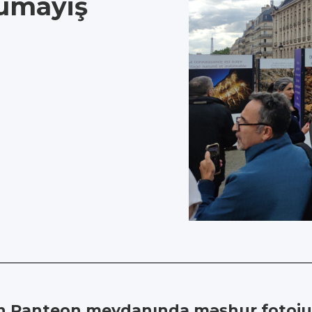
nümayiş
şən Panteon meydanında məşhur fotojur