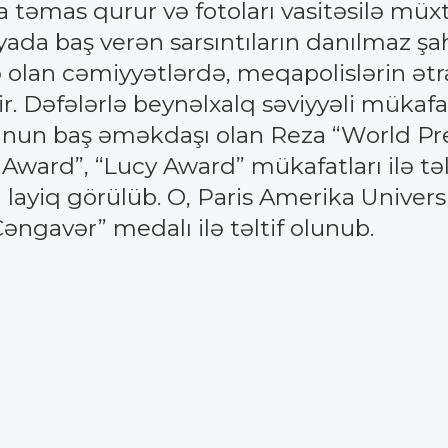
a təmas qurur və fotoları vasitəsilə müxtə
yada baş verən sarsıntıların danılmaz şa
lan cəmiyyətlərdə, meqapolislərin ətraf
rir. Dəfələrlə beynəlxalq səviyyəli mükafa
dunun baş əməkdaşı olan Reza “World Pr
 Award”, “Lucy Award” mükafatları ilə təl
 layiq görülüb. O, Paris Amerika Universit
əngavər” medalı ilə təltif olunub.