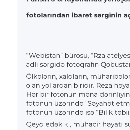
fotolarından ibarət sərginin aç
“Webistan” bürosu, “Rza atelyesi”
adlı sərgidə fotoqrafın Qobustan
Ölkələrin, xalqların, müharibə
olan yollardan biridir. Reza həyat
Hər bir fotonun məna dərinliyin
fotonun üzərində “Səyahət etmə
fotonun üzərində isə “Bilik təbii 
Qeyd edək ki, mühacir həyatı s