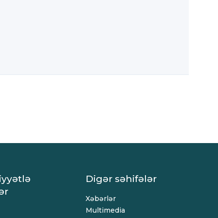
iyyətlə
Digər səhifələr
ər
Xəbərlər
Multimedia