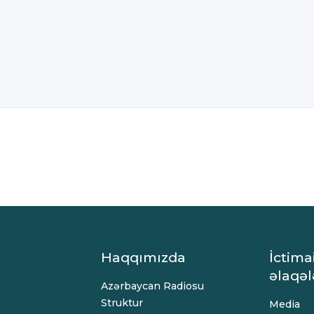
Haqqımızda
İctima
əlaqəl
Azərbaycan Radiosu
Struktur
Media