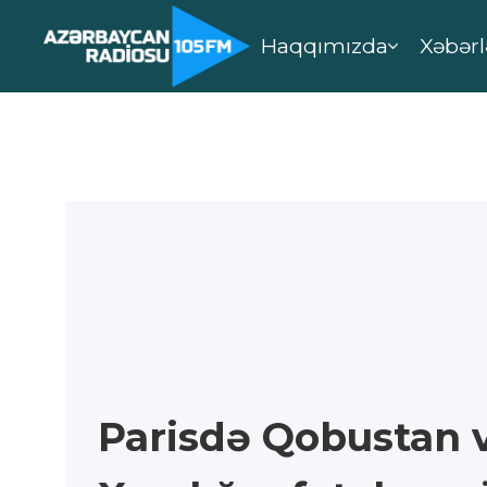
Haqqımızda
Xəbərl
Parisdə Qobustan 