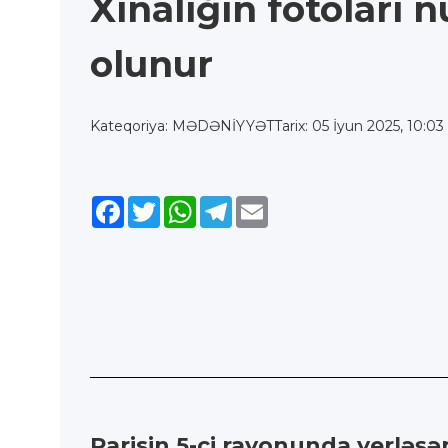
Xınalığın fotoları 
olunur
Kateqoriya: MƏDƏNİYYƏT
Tarix: 05 İyun 2025, 10:03
Facebook
Twitter
WhatsApp
Telegram
Email
Parisin 5-ci rayonunda yerlə