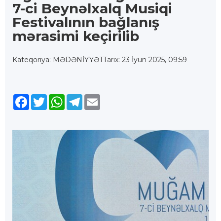
7-ci Beynəlxalq Musiqi
Festivalının bağlanış
mərasimi keçirilib
Kateqoriya: MƏDƏNİYYƏT
Tarix: 23 İyun 2025, 09:59
Facebook
Twitter
WhatsApp
Telegram
Email