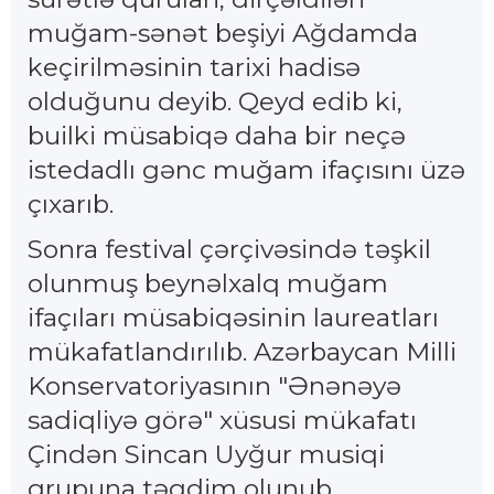
muğam-sənət beşiyi Ağdamda
keçirilməsinin tarixi hadisə
olduğunu deyib. Qeyd edib ki,
builki müsabiqə daha bir neçə
istedadlı gənc muğam ifaçısını üzə
çıxarıb.
Sonra festival çərçivəsində təşkil
olunmuş beynəlxalq muğam
ifaçıları müsabiqəsinin laureatları
mükafatlandırılıb. Azərbaycan Milli
Konservatoriyasının "Ənənəyə
sadiqliyə görə" xüsusi mükafatı
Çindən Sincan Uyğur musiqi
qrupuna təqdim olunub.