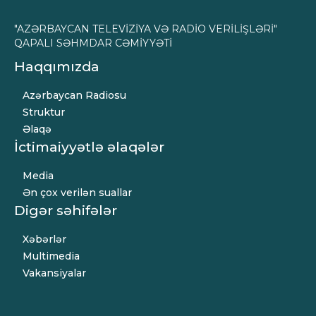
"AZƏRBAYCAN TELEVİZİYA VƏ RADİO VERİLİŞLƏRİ"
QAPALI SƏHMDAR CƏMİYYƏTİ
Haqqımızda
Azərbaycan Radiosu
Struktur
Əlaqə
İctimaiyyətlə əlaqələr
Media
Ən çox verilən suallar
Digər səhifələr
Xəbərlər
Multimedia
Vakansiyalar