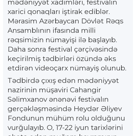
mədəniyyət xadimləri, festivalın
xarici qonaqları iştirak ediblər.
Mərasim Azərbaycan Dövlət Rəqs
Ansamblının ifasında milli
rəqsimizin nümayişi ilə başlayıb.
Daha sonra festival çərçivəsində
keçirilmiş tədbirləri özündə əks
etdirən videoçarx nümayiş olunub.
Tədbirdə çıxış edən mədəniyyət
nazirinin müşaviri Cahangir
Səlimxanov ənənəvi festivalın
gerçəkləşməsində Heydər Əliyev
Fondunun mühüm rolu olduğunu
vurğulayıb. O, 17-22 iyun tarixlərini