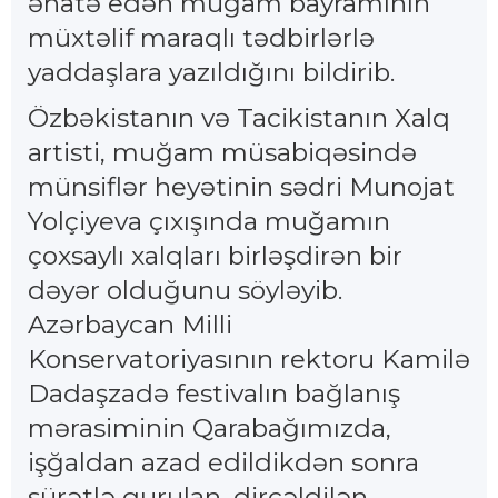
əhatə edən muğam bayramının
müxtəlif maraqlı tədbirlərlə
yaddaşlara yazıldığını bildirib.
Özbəkistanın və Tacikistanın Xalq
artisti, muğam müsabiqəsində
münsiflər heyətinin sədri Munojat
Yolçiyeva çıxışında muğamın
çoxsaylı xalqları birləşdirən bir
dəyər olduğunu söyləyib.
Azərbaycan Milli
Konservatoriyasının rektoru Kamilə
Dadaşzadə festivalın bağlanış
mərasiminin Qarabağımızda,
işğaldan azad edildikdən sonra
sürətlə qurulan, dirçəldilən