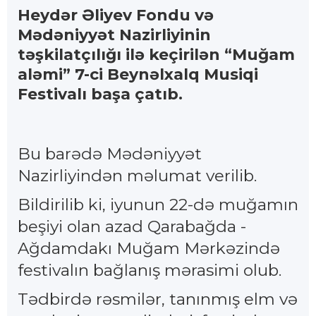
Heydər Əliyev Fondu və
Mədəniyyət Nazirliyinin
təşkilatçılığı ilə keçirilən “Muğam
aləmi” 7-ci Beynəlxalq Musiqi
Festivalı başa çatıb.
Bu barədə Mədəniyyət
Nazirliyindən məlumat verilib.
Bildirilib ki, iyunun 22-də muğamın
beşiyi olan azad Qarabağda -
Ağdamdakı Muğam Mərkəzində
festivalın bağlanış mərasimi olub.
Tədbirdə rəsmilər, tanınmış elm və