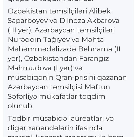
Özbəkistan təmsilçiləri Alibek
Saparboyev və Dilnoza Akbarova
(III yer), Azərbaycan təmsilçiləri
Nurəddin Tağıyev və Məhta
Məhəmmədəlizadə Behnama (II
yer), Özbəkistandan Farangiz
Mahmudova (I yer) və
müsabiqənin Qran-prisini qazanan
Azərbaycan təmsilçisi Məftun
Səfərliyə mükafatlar təqdim
olunub.
Tədbir müsabiqə laureatları və
digər xanəndələrin ifasında