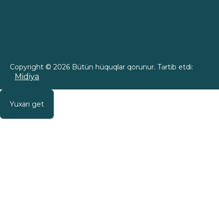
Copyright © 2026 Bütün hüquqlar qorunur. Tərtib etdi:
Midiya
Yuxarı get