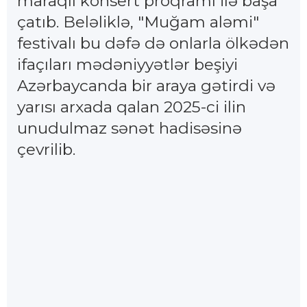
maraqlı konsert proqramı ilə başa
çatıb. Beləliklə, "Muğam aləmi"
festivalı bu dəfə də onlarla ölkədən
ifaçıları mədəniyyətlər beşiyi
Azərbaycanda bir araya gətirdi və
yarısı arxada qalan 2025-ci ilin
unudulmaz sənət hadisəsinə
çevrilib.