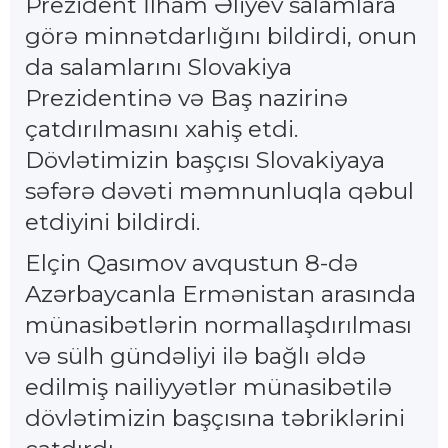
Prezident İlham Əliyev salamlara
görə minnətdarlığını bildirdi, onun
da salamlarını Slovakiya
Prezidentinə və Baş nazirinə
çatdırılmasını xahiş etdi.
Dövlətimizin başçısı Slovakiyaya
səfərə dəvəti məmnunluqla qəbul
etdiyini bildirdi.
Elçin Qasımov avqustun 8-də
Azərbaycanla Ermənistan arasında
münasibətlərin normallaşdırılması
və sülh gündəliyi ilə bağlı əldə
edilmiş nailiyyətlər münasibətilə
dövlətimizin başçısına təbriklərini