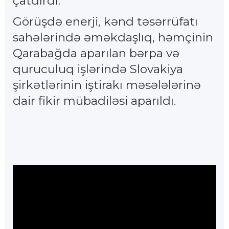
çatdırdı.
Görüşdə enerji, kənd təsərrüfatı
sahələrində əməkdaşlıq, həmçinin
Qarabağda aparılan bərpa və
quruculuq işlərində Slovakiya
şirkətlərinin iştirakı məsələlərinə
dair fikir mübadiləsi aparıldı.