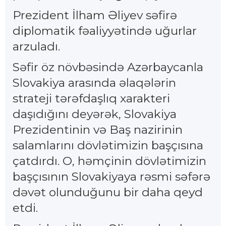
Prezident İlham Əliyev səfirə
diplomatik fəaliyyətində uğurlar
arzuladı.
Səfir öz növbəsində Azərbaycanla
Slovakiya arasında əlaqələrin
strateji tərəfdaşlıq xarakteri
daşıdığını deyərək, Slovakiya
Prezidentinin və Baş nazirinin
salamlarını dövlətimizin başçısına
çatdırdı. O, həmçinin dövlətimizin
başçısının Slovakiyaya rəsmi səfərə
dəvət olunduğunu bir daha qeyd
etdi.