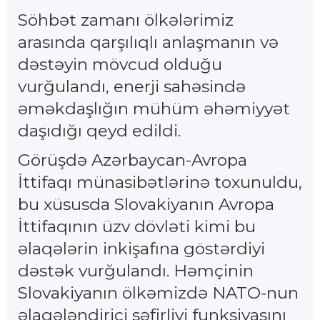
Söhbət zamanı ölkələrimiz
arasında qarşılıqlı anlaşmanın və
dəstəyin mövcud olduğu
vurğulandı, enerji sahəsində
əməkdaşlığın mühüm əhəmiyyət
daşıdığı qeyd edildi.
Görüşdə Azərbaycan-Avropa
İttifaqı münasibətlərinə toxunuldu,
bu xüsusda Slovakiyanın Avropa
İttifaqının üzv dövləti kimi bu
əlaqələrin inkişafına göstərdiyi
dəstək vurğulandı. Həmçinin
Slovakiyanın ölkəmizdə NATO-nun
əlaqələndirici səfirliyi funksiyasını