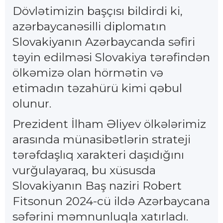
Dövlətimizin başçısı bildirdi ki,
azərbaycanəsilli diplomatın
Slovakiyanın Azərbaycanda səfiri
təyin edilməsi Slovakiya tərəfindən
ölkəmizə olan hörmətin və
etimadın təzahürü kimi qəbul
olunur.
Prezident İlham Əliyev ölkələrimiz
arasında münasibətlərin strateji
tərəfdaşlıq xarakteri daşıdığını
vurğulayaraq, bu xüsusda
Slovakiyanın Baş naziri Robert
Fitsonun 2024-cü ildə Azərbaycana
səfərini məmnunluqla xatırladı.