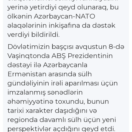
yerinə yetirdiyi qeyd olunaraq, bu
ölkənin Azərbaycan-NATO
əlaqələrinin inkişafına da dəstək
verdiyi bildirildi.
Dövlətimizin başçısı avqustun 8-də
Vaşinqtonda ABŞ Prezidentinin
dəstəyi ilə Azərbaycanla
Ermənistan arasında sülh
gündəliyinin irəli aparılması üçün
imzalanmış sənədlərin
əhəmiyyətinə toxundu, bunun
tarixi xarakter daşıdığını və
regionda davamlı sülh üçün yeni
perspektivlər açdığını qeyd etdi.