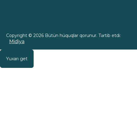
Copyright © 2026 Bütün hüquqlar qorunur. Tərtib etdi:
Midiya
Yuxarı get