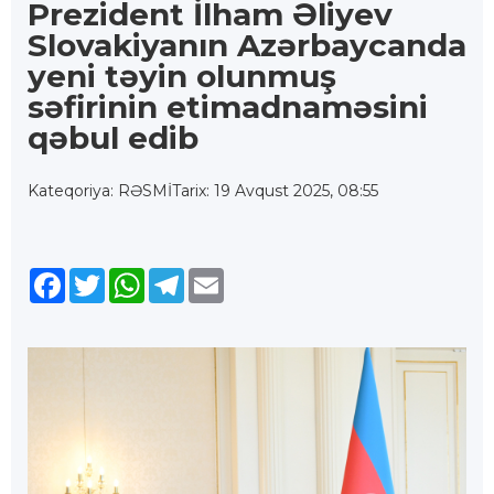
Prezident İlham Əliyev
Slovakiyanın Azərbaycanda
yeni təyin olunmuş
səfirinin etimadnaməsini
qəbul edib
Kateqoriya: RƏSMİ
Tarix: 19 Avqust 2025, 08:55
Facebook
Twitter
WhatsApp
Telegram
Email