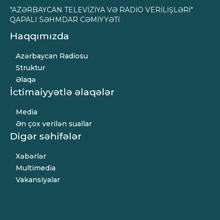
"AZƏRBAYCAN TELEVİZİYA VƏ RADİO VERİLİŞLƏRİ"
QAPALI SƏHMDAR CƏMİYYƏTİ
Haqqımızda
Azərbaycan Radiosu
Struktur
Əlaqə
İctimaiyyətlə əlaqələr
Media
Ən çox verilən suallar
Digər səhifələr
Xəbərlər
Multimedia
Vakansiyalar