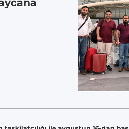
baycana
əşkilatçılığı ilə avqustun 16-dan başl