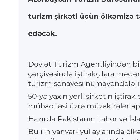
turizm şirkəti üçün ölkəmizə ta
edəcək.
Dövlət Turizm Agentliyindən bildi
çərçivəsində iştirakçılara mədəni
turizm sənayesi nümayəndələri 
50-yə yaxın yerli şirkətin iştira
mübadiləsi üzrə müzakirələr apa
Hazırda Pakistanın Lahor və İsl
Bu ilin yanvar-iyul aylarında öl