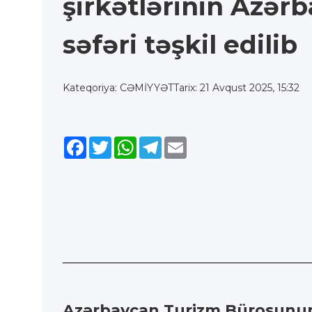
şirkətlərinin Azər
səfəri təşkil edilib
Kateqoriya: CƏMİYYƏT
Tarix: 21 Avqust 2025, 15:32
Facebook
Twitter
WhatsApp
Telegram
Email
Azərbaycan Turizm Bürosunun t