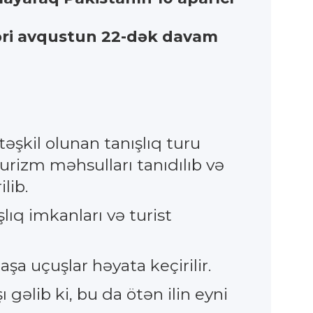
səfəri avqustun 22-dək davam
təşkil olunan tanışlıq turu
turizm məhsulları tanıdılıb və
lib.
lıq imkanları və turist
a uçuşlar həyata keçirilir.
gəlib ki, bu da ötən ilin eyni