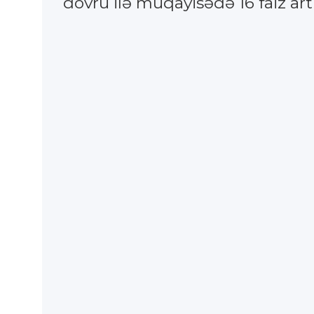
dövrü ilə müqayisədə 16 faiz a