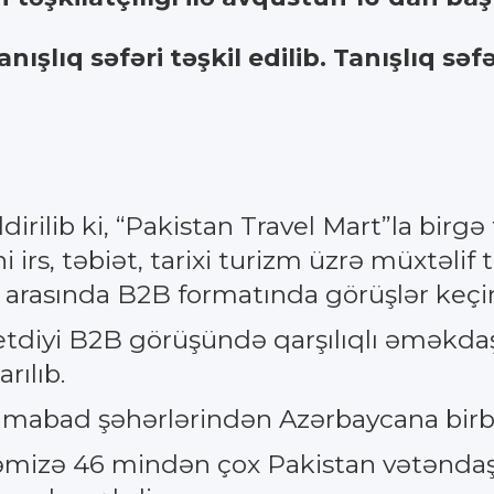
nışlıq səfəri təşkil edilib. Tanışlıq 
rilib ki, “Pakistan Travel Mart”la birgə 
 irs, təbiət, tarixi turizm üzrə müxtəlif 
arasında B2B formatında görüşlər keçiri
k etdiyi B2B görüşündə qarşılıqlı əməkdaş
rılıb.
amabad şəhərlərindən Azərbaycana birbaş
kəmizə 46 mindən çox Pakistan vətəndaşı 