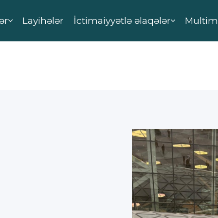
ər
Layihələr
İctimaiyyətlə əlaqələr
Multim