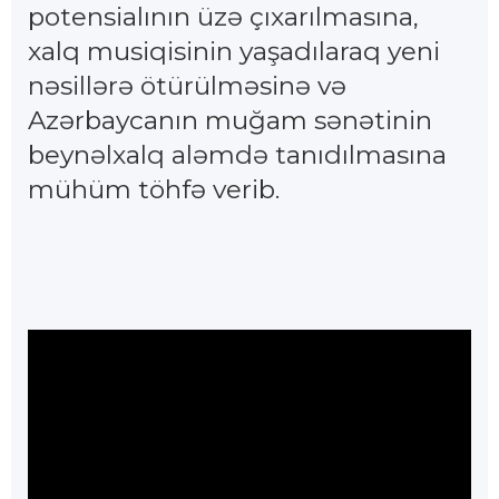
potensialının üzə çıxarılmasına,
xalq musiqisinin yaşadılaraq yeni
nəsillərə ötürülməsinə və
Azərbaycanın muğam sənətinin
beynəlxalq aləmdə tanıdılmasına
mühüm töhfə verib.