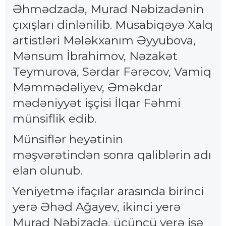
Əhmədzadə, Murad Nəbizadənin
çıxışları dinlənilib. Müsabiqəyə Xalq
artistləri Mələkxanım Əyyubova,
Mənsum İbrahimov, Nəzakət
Teymurova, Sərdar Fərəcov, Vamiq
Məmmədəliyev, Əməkdar
mədəniyyət işçisi İlqar Fəhmi
münsiflik edib.
Münsiflər heyətinin
məşvərətindən sonra qaliblərin adı
elan olunub.
Yeniyetmə ifaçılar arasında birinci
yerə Əhəd Ağayev, ikinci yerə
Murad Nəbizadə, üçüncü yerə isə