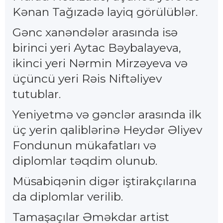
Kənan Tağızadə layiq görülüblər.
Gənc xanəndələr arasında isə
birinci yeri Aytac Bəybalayeva,
ikinci yeri Nərmin Mirzəyeva və
üçüncü yeri Rəis Niftəliyev
tutublar.
Yeniyetmə və gənclər arasında ilk
üç yerin qaliblərinə Heydər Əliyev
Fondunun mükafatları və
diplomlar təqdim olunub.
Müsabiqənin digər iştirakçılarına
da diplomlar verilib.
Tamaşaçılar Əməkdar artist