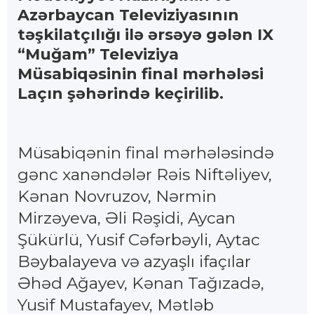
Azərbaycan Televiziyasının
təşkilatçılığı ilə ərsəyə gələn IX
“Muğam” Televiziya
Müsabiqəsinin final mərhələsi
Laçın şəhərində keçirilib.
Müsabiqənin final mərhələsində
gənc xanəndələr Rəis Niftəliyev,
Kənan Novruzov, Nərmin
Mirzəyeva, Əli Rəşidi, Aycan
Şükürlü, Yusif Cəfərbəyli, Aytac
Bəybalayeva və azyaşlı ifaçılar
Əhəd Ağayev, Kənan Tağızadə,
Yusif Mustafayev, Mətləb