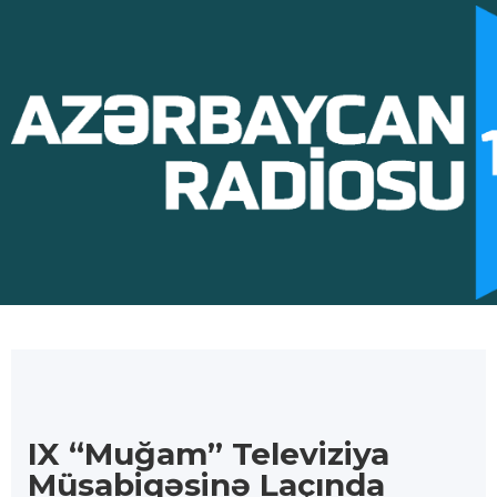
IX “Muğam” Televiziya
Müsabiqəsinə Laçında