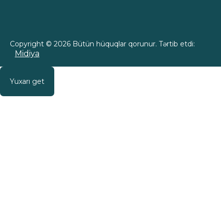
Copyright © 2026 Bütün hüquqlar qorunur. Tərtib etdi:
Midiya
Yuxarı get