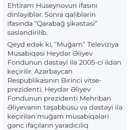
Ehtiram Hüseynovun ifasını
dinləyiblər. Sonra qaliblərin
ifasında “Qarabağ şikəstəsi”
səsləndirilib.
Qeyd edək ki, “Muğam” Televiziya
Müsabiqəsi Heydər Əliyev
Fondunun dəstəyi ilə 2005-ci ildən
keçirilir. Azərbaycan
Respublikasının Birinci vitse-
prezidenti, Heydər Əliyev
Fondunun prezidenti Mehriban
Əliyevanın təşəbbüsü və dəstəyi ilə
keçirilən muğam müsabiqələri
gənc ifaçıların yaradıcılıq