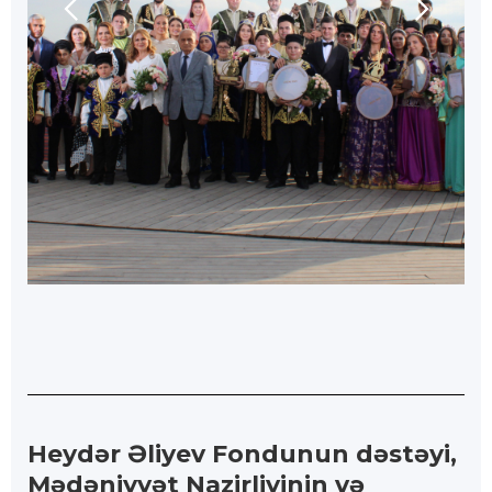
Heydər Əliyev Fondunun dəstəyi,
Mədəniyyət Nazirliyinin və