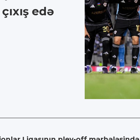
çıxış edə
nlar Liqasının pley-off mərhələsində