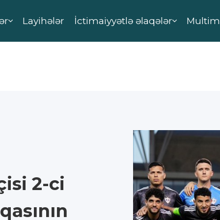
ər
Layihələr
İctimaiyyətlə əlaqələr
Multim
isi 2-ci
qasının