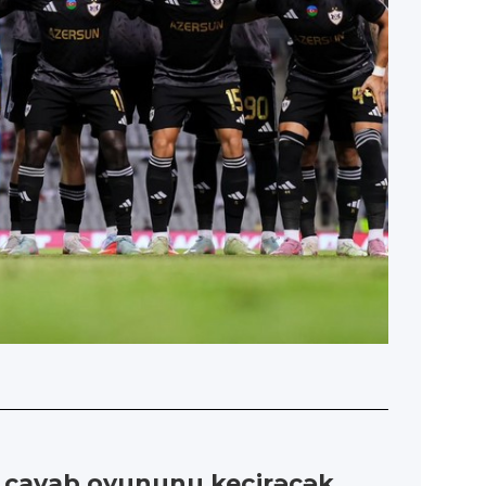
 cavab oyununu keçirəcək.