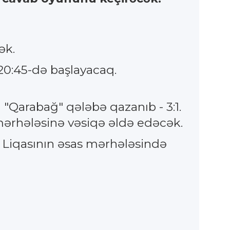
ək.
0:45-də başlayacaq.
"Qarabağ" qələbə qazanıb - 3:1.
mərhələsinə vəsiqə əldə edəcək.
 Liqasının əsas mərhələsində