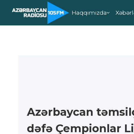
Haqqımızda
Xəbərl
Azərbaycan təmsilç
dəfə Çempionlar Li