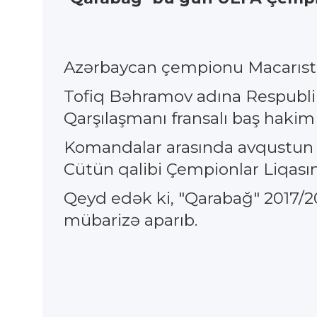
Azərbaycan çempionu Macarısta
Tofiq Bəhramov adına Respubli
Qarşılaşmanı fransalı baş haki
Komandalar arasında avqustun 1
Cütün qalibi Çempionlar Liqası
Qeyd edək ki, "Qarabağ" 2017/2
mübarizə aparıb.