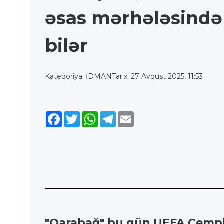
əsas mərhələsində 
bilər
Kateqoriya: İDMAN
Tarix: 27 Avqust 2025, 11:53
Facebook
Twitter
WhatsApp
Telegram
Email
"Qarabağ" bu gün UEFA Çempio