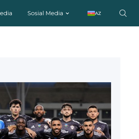
edia
Sosial Media
AZ