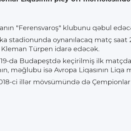
nın "Ferensvaroş" klubunu qəbul edəc
ka stadionunda oynanılacaq matç saat 2
m Kleman Türpen idarə edəcək.
9-da Budapeştdə keçirilmiş ilk matçda 
nın, məğlubu isə Avropa Liqasının Liqa 
018-ci illər mövsümündə də Çempionlar