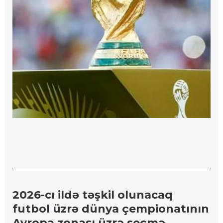
2026-cı ildə təşkil olunacaq
futbol üzrə dünya çempionatının
Avropa zonası üzrə seçmə