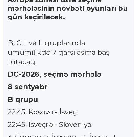
mərhələsinin növbəti oyunları bu
gün keçiriləcək.
B, C, I və L qruplarında
ümumilikdə 7 qarşılaşma baş
tutacaq.
DÇ-2026, seçmə mərhələ
8 sentyabr
B qrupu
22:45. Kosovo - İsveç
22:45. İsveçrə - Sloveniya