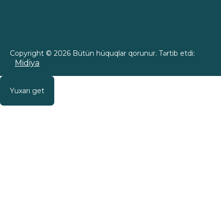
Copyright © 2026 Bütün hüquqlar qorunur. Tərtib etdi:
Midiya
Yuxarı get