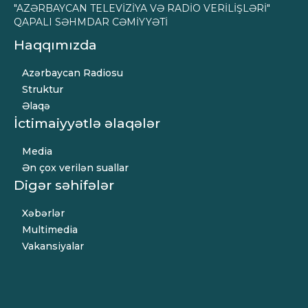
"AZƏRBAYCAN TELEVİZİYA VƏ RADİO VERİLİŞLƏRİ"
QAPALI SƏHMDAR CƏMİYYƏTİ
Haqqımızda
Azərbaycan Radiosu
Struktur
Əlaqə
İctimaiyyətlə əlaqələr
Media
Ən çox verilən suallar
Digər səhifələr
Xəbərlər
Multimedia
Vakansiyalar