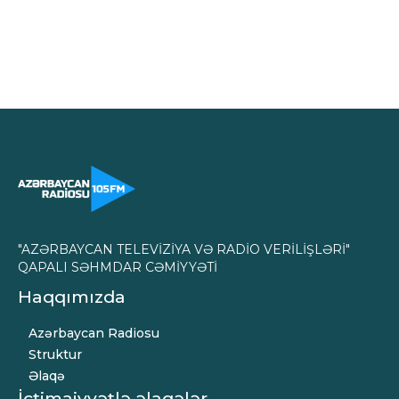
"AZƏRBAYCAN TELEVİZİYA VƏ RADİO VERİLİŞLƏRİ"
QAPALI SƏHMDAR CƏMİYYƏTİ
Haqqımızda
Azərbaycan Radiosu
Struktur
Əlaqə
İctimaiyyətlə əlaqələr