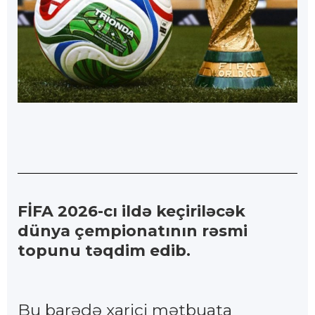
FİFA 2026-cı ildə keçiriləcək
dünya çempionatının rəsmi
topunu təqdim edib.
Bu barədə xarici mətbuata