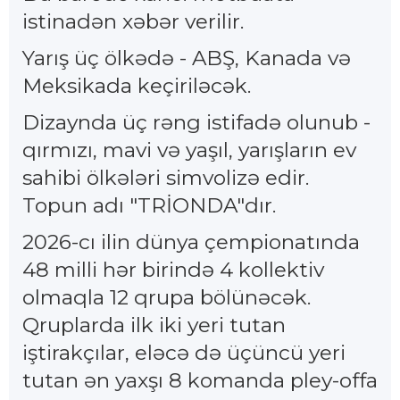
istinadən xəbər verilir.
Yarış üç ölkədə - ABŞ, Kanada və
Meksikada keçiriləcək.
Dizaynda üç rəng istifadə olunub -
qırmızı, mavi və yaşıl, yarışların ev
sahibi ölkələri simvolizə edir.
Topun adı "TRİONDA"dır.
2026-cı ilin dünya çempionatında
48 milli hər birində 4 kollektiv
olmaqla 12 qrupa bölünəcək.
Qruplarda ilk iki yeri tutan
iştirakçılar, eləcə də üçüncü yeri
tutan ən yaxşı 8 komanda pley-offa