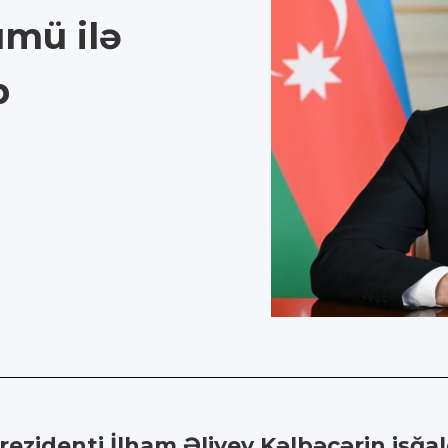
ümü ilə
b
ezidenti İlham Əliyev Kəlbəcərin işğa