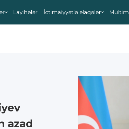
ər
Layihələr
İctimaiyyətlə əlaqələr
Multim
iyev
n azad