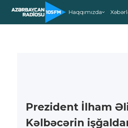
Haqqımızda
Xəbərl
Prezident İlham Əl
Kəlbəcərin işğalda