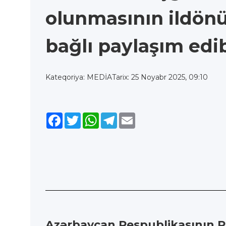
olunmasının ildön
bağlı paylaşım edi
Kateqoriya: MEDİA
Tarix: 25 Noyabr 2025, 09:10
Facebook
Twitter
WhatsApp
Telegram
Email
Azərbaycan Respublikasının Pr