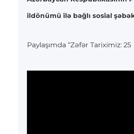
ildönümü ilə bağlı sosial şəbə
Paylaşımda “Zəfər Tariximiz: 25 N