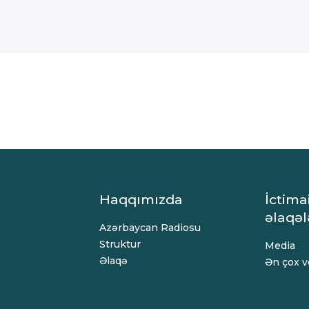
Haqqımızda
İctima
əlaqəl
Azərbaycan Radiosu
Struktur
Media
Əlaqə
Ən çox ve