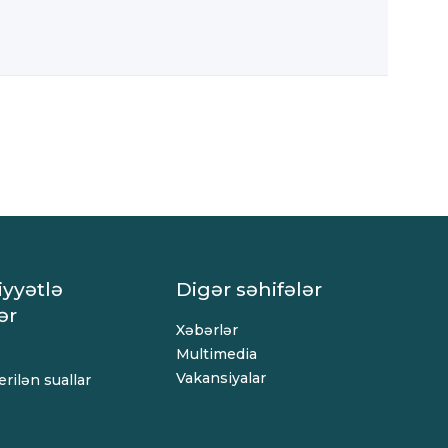
iyyətlə
Digər səhifələr
ər
Xəbərlər
Multimedia
Vakansiyalar
rilən suallar