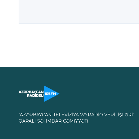
"AZƏRBAYCAN TELEVİZİYA VƏ RADİO VERİLİŞLƏRİ"
QAPALI SƏHMDAR CƏMİYYƏTİ