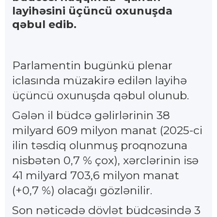
layihəsini üçüncü oxunuşda
qəbul edib.
Parlamentin bugünkü plenar
iclasında müzakirə edilən layihə
üçüncü oxunuşda qəbul olunub.
Gələn il büdcə gəlirlərinin 38
milyard 609 milyon manat (2025-ci
ilin təsdiq olunmuş proqnozuna
nisbətən 0,7 % çox), xərclərinin isə
41 milyard 703,6 milyon manat
(+0,7 %) olacağı gözlənilir.
Son nəticədə dövlət büdcəsində 3