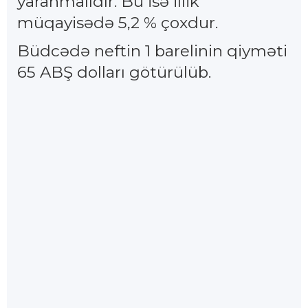
yaranmalıdır. Bu isə illik
müqayisədə 5,2 % çoxdur.
Büdcədə neftin 1 barelinin qiyməti
65 ABŞ dolları götürülüb.