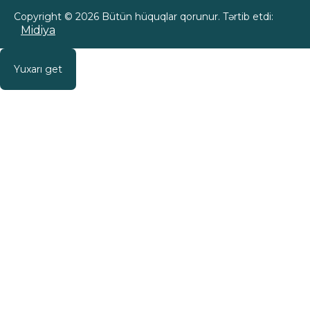
Copyright © 2026 Bütün hüquqlar qorunur. Tərtib etdi:
Midiya
Yuxarı get