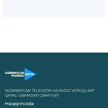
"AZƏRBAYCAN TELEVİZİYA VƏ RADİO VERİLİŞLƏRİ"
QAPALI SƏHMDAR CƏMİYYƏTİ
Haqqımızda