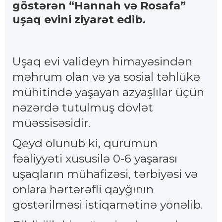
göstərən “Hannah və Rosafa”
uşaq evini ziyarət edib.
Uşaq evi valideyn himayəsindən
məhrum olan və ya sosial təhlükə
mühitində yaşayan azyaşlılar üçün
nəzərdə tutulmuş dövlət
müəssisəsidir.
Qeyd olunub ki, qurumun
fəaliyyəti xüsusilə 0-6 yaşarası
uşaqların mühafizəsi, tərbiyəsi və
onlara hərtərəfli qayğının
göstərilməsi istiqamətinə yönəlib.