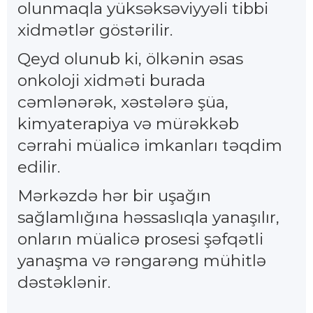
olunmaqla yüksəksəviyyəli tibbi
xidmətlər göstərilir.
Qeyd olunub ki, ölkənin əsas
onkoloji xidməti burada
cəmlənərək, xəstələrə şüa,
kimyaterapiya və mürəkkəb
cərrahi müalicə imkanları təqdim
edilir.
Mərkəzdə hər bir uşağın
sağlamlığına həssaslıqla yanaşılır,
onların müalicə prosesi şəfqətli
yanaşma və rəngarəng mühitlə
dəstəklənir.