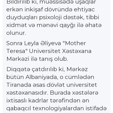
Bildirilib ki, müəssisədə uşaqlar
erkən inkişaf dövründə ehtiyac
duyduqları psixoloji dəstək, tibbi
xidmət və mənəvi qayğı ilə əhatə
olunur.
Sonra Leyla Əliyeva "Mother
Teresa" Universitet Xəstəxana
Mərkəzi ilə tanış olub.
Diqqətə çatdırılıb ki, Mərkəz
bütün Albaniyada, o cümlədən
Tiranada əsas dövlət universitet
xəstəxanasıdır. Burada xəstələrə
ixtisaslı kadrlar tərəfindən ən
qabaqcıl texnologiyalardan istifadə