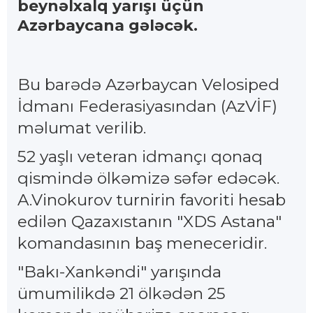
beynəlxalq yarışı üçün
Azərbaycana gələcək.
Bu barədə Azərbaycan Velosiped
İdmanı Federasiyasından (AzVİF)
məlumat verilib.
52 yaşlı veteran idmançı qonaq
qismində ölkəmizə səfər edəcək.
A.Vinokurov turnirin favoriti hesab
edilən Qazaxıstanın "XDS Astana"
komandasının baş meneceridir.
"Bakı-Xankəndi" yarışında
ümumilikdə 21 ölkədən 25