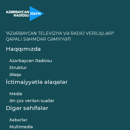
"AZƏRBAYCAN TELEVİZİYA VƏ RADİO VERİLİŞLƏRİ"
QAPALI SƏHMDAR CƏMİYYƏTİ
Haqqımızda
Azərbaycan Radiosu
Struktur
Əlaqə
İctimaiyyətlə əlaqələr
Media
Ən çox verilən suallar
Digər səhifələr
Xəbərlər
Multimedia