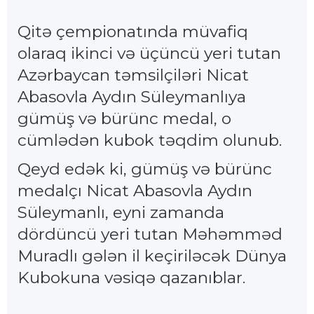
Qitə çempionatında müvafiq
olaraq ikinci və üçüncü yeri tutan
Azərbaycan təmsilçiləri Nicat
Abasovla Aydın Süleymanlıya
gümüş və bürünc medal, o
cümlədən kubok təqdim olunub.
Qeyd edək ki, gümüş və bürünc
medalçı Nicat Abasovla Aydın
Süleymanlı, eyni zamanda
dördüncü yeri tutan Məhəmməd
Muradlı gələn il keçiriləcək Dünya
Kubokuna vəsiqə qazanıblar.