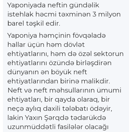
Yaponiyada neftin gündəlik
istehlak həcmi təxminən 3 milyon
barel təşkil edir.
Yaponiya həmçinin fövqəladə
hallar üçün həm dövlət
ehtiyatlarını, həm də özəl sektorun
ehtiyatlarını özündə birləşdirən
dünyanın ən böyük neft
ehtiyatlarından birinə malikdir.
Neft və neft məhsullarının ümumi
ehtiyatları, bir qayda olaraq, bir
neçə aylıq daxili tələbatı ödəyir,
lakin Yaxın Şərqdə tədarükdə
uzunmüddətli fasilələr olacağı