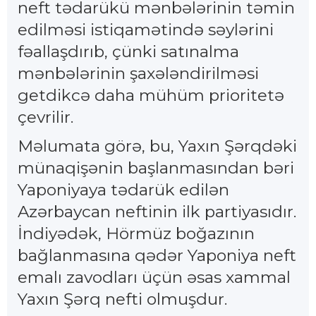
neft tədarükü mənbələrinin təmin
edilməsi istiqamətində səylərini
fəallaşdırıb, çünki satınalma
mənbələrinin şaxələndirilməsi
getdikcə daha mühüm prioritetə
çevrilir.
Məlumata görə, bu, Yaxın Şərqdəki
münaqişənin başlanmasından bəri
Yaponiyaya tədarük edilən
Azərbaycan neftinin ilk partiyasıdır.
İndiyədək, Hörmüz boğazının
bağlanmasına qədər Yaponiya neft
emalı zavodları üçün əsas xammal
Yaxın Şərq nefti olmuşdur.