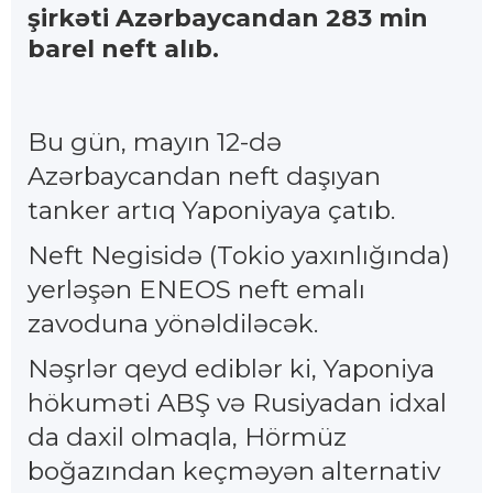
şirkəti Azərbaycandan 283 min
barel neft alıb.
Bu gün, mayın 12-də
Azərbaycandan neft daşıyan
tanker artıq Yaponiyaya çatıb.
Neft Negisidə (Tokio yaxınlığında)
yerləşən ENEOS neft emalı
zavoduna yönəldiləcək.
Nəşrlər qeyd ediblər ki, Yaponiya
hökuməti ABŞ və Rusiyadan idxal
da daxil olmaqla, Hörmüz
boğazından keçməyən alternativ