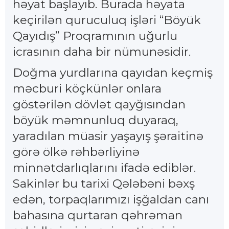
həyat başlayıb. Burada həyata
keçirilən quruculuq işləri “Böyük
Qayıdış” Proqramının uğurlu
icrasının daha bir nümunəsidir.
Doğma yurdlarına qayıdan keçmiş
məcburi köçkünlər onlara
göstərilən dövlət qayğısından
böyük məmnunluq duyaraq,
yaradılan müasir yaşayış şəraitinə
görə ölkə rəhbərliyinə
minnətdarlıqlarını ifadə ediblər.
Sakinlər bu tarixi Qələbəni bəxş
edən, torpaqlarımızı işğaldan canı
bahasına qurtaran qəhrəman