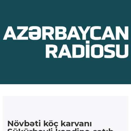
Növbəti köç karvanı