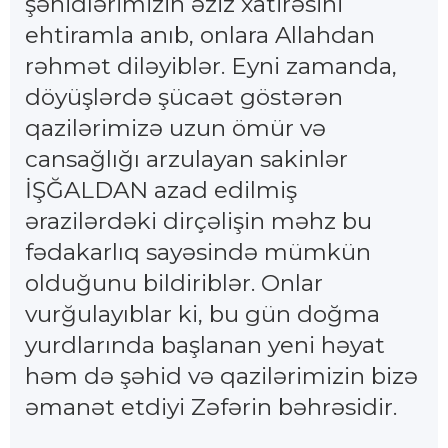
şəhidlərimizin əziz xatirəsini
ehtiramla anıb, onlara Allahdan
rəhmət diləyiblər. Eyni zamanda,
döyüşlərdə şücaət göstərən
qazilərimizə uzun ömür və
cansağlığı arzulayan sakinlər
İŞĞALDAN azad edilmiş
ərazilərdəki dirçəlişin məhz bu
fədakarlıq sayəsində mümkün
olduğunu bildiriblər. Onlar
vurğulayıblar ki, bu gün doğma
yurdlarında başlanan yeni həyat
həm də şəhid və qazilərimizin bizə
əmanət etdiyi Zəfərin bəhrəsidir.