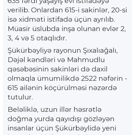
635 fərdi yaşayış evi istifadəyə
verilib. Onlardan 615-i sakinlər, 20-si
isə xidməti istifadə üçün ayrılıb.
Müasir üslubda inşa olunan evlər 2,
3, 4 və 5 otaqlıdır.
Şükürbəyliyə rayonun Şıxalıağalı,
Dəjəl kəndləri və Mahmudlu
qəsəbəsinin sakinləri də daxil
olmaqla ümumilikdə 2522 nəfərin -
615 ailənin köçürülməsi nəzərdə
tutulur.
Beləliklə, uzun illər həsrətlə
doğma yurda qayıdışı gözləyən
insanlar üçün Şükürbəylidə yeni