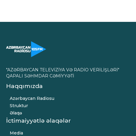
"AZƏRBAYCAN TELEVİZİYA VƏ RADİO VERİLİŞLƏRİ"
QAPALI SƏHMDAR CƏMİYYƏTİ
Haqqımızda
Azərbaycan Radiosu
Struktur
Əlaqə
İctimaiyyətlə əlaqələr
Media