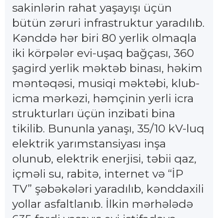
sakinlərin rahat yaşayışı üçün
bütün zəruri infrastruktur yaradılıb.
Kənddə hər biri 80 yerlik olmaqla
iki körpələr evi-uşaq bağçası, 360
şagird yerlik məktəb binası, həkim
məntəqəsi, musiqi məktəbi, klub-
icma mərkəzi, həmçinin yerli icra
strukturları üçün inzibati bina
tikilib. Bununla yanaşı, 35/10 kV-luq
elektrik yarımstansiyası inşa
olunub, elektrik enerjisi, təbii qaz,
içməli su, rabitə, internet və “İP
TV” şəbəkələri yaradılıb, kənddaxili
yollar asfaltlanıb. İlkin mərhələdə