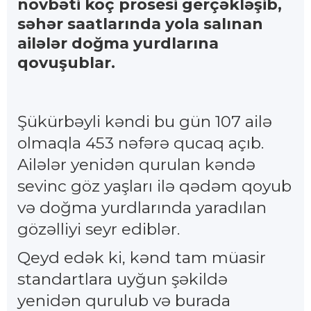
növbəti köç prosesi gerçəkləşib,
səhər saatlarında yola salınan
ailələr doğma yurdlarına
qovuşublar.
Şükürbəyli kəndi bu gün 107 ailə
olmaqla 453 nəfərə qucaq açıb.
Ailələr yenidən qurulan kəndə
sevinc göz yaşları ilə qədəm qoyub
və doğma yurdlarında yaradılan
gözəlliyi seyr ediblər.
Qeyd edək ki, kənd tam müasir
standartlara uyğun şəkildə
yenidən qurulub və burada