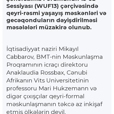
Sessiyası (WUF13) çərçivəsində
qeyri-rəsmi yaşayış məskənləri və
gecəqonduların dəyişdirilməsi
məsələləri müzakirə olunub.
İqtisadiyyat naziri Mikayıl
Cabbarov, BMT-nin Məskunlaşma
Proqramının icraçı direktoru
Anaklaudia Rossbax, Cənubi
Afrikanın Vits Universitetinin
professoru Mari Hukzemann və
digər çıxışçılar qeyri-formal
məskunlaşmanın təkcə az inkişaf
etmiş ölkələrin deyil,