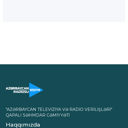
"AZƏRBAYCAN TELEVİZİYA VƏ RADİO VERİLİŞLƏRİ"
QAPALI SƏHMDAR CƏMİYYƏTİ
Haqqımızda