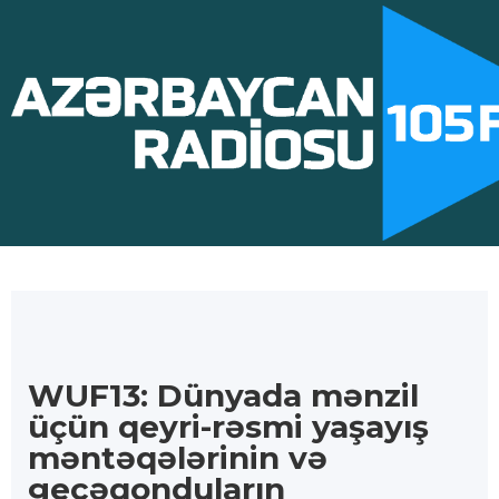
WUF13: Dünyada mənzil
üçün qeyri-rəsmi yaşayış
məntəqələrinin və
gecəqonduların