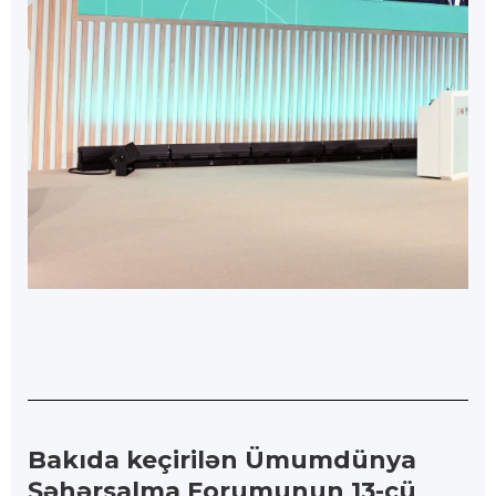
Bakıda keçirilən Ümumdünya
Şəhərsalma Forumunun 13-cü