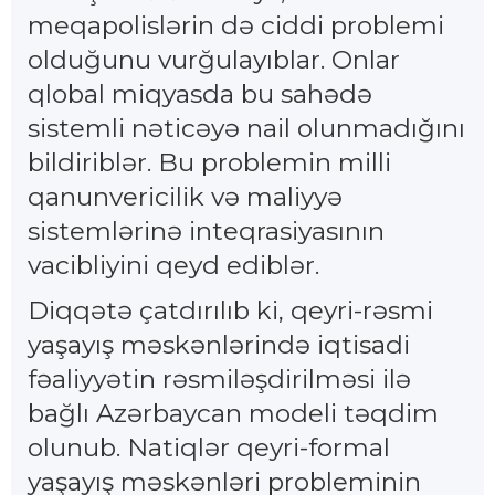
meqapolislərin də ciddi problemi
olduğunu vurğulayıblar. Onlar
qlobal miqyasda bu sahədə
sistemli nəticəyə nail olunmadığını
bildiriblər. Bu problemin milli
qanunvericilik və maliyyə
sistemlərinə inteqrasiyasının
vacibliyini qeyd ediblər.
Diqqətə çatdırılıb ki, qeyri-rəsmi
yaşayış məskənlərində iqtisadi
fəaliyyətin rəsmiləşdirilməsi ilə
bağlı Azərbaycan modeli təqdim
olunub. Natiqlər qeyri-formal
yaşayış məskənləri probleminin