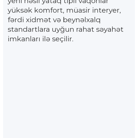
yeni nəsil yataq tipli vaqonlar
yüksək komfort, müasir interyer,
fərdi xidmət və beynəlxalq
standartlara uyğun rahat səyahət
imkanları ilə seçilir.