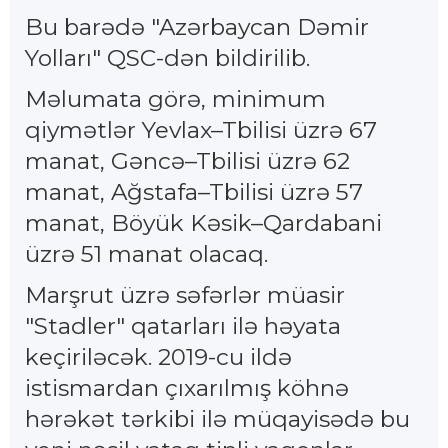
Bu barədə "Azərbaycan Dəmir
Yolları" QSC-dən bildirilib.
Məlumata görə, minimum
qiymətlər Yevlax–Tbilisi üzrə 67
manat, Gəncə–Tbilisi üzrə 62
manat, Ağstafa–Tbilisi üzrə 57
manat, ⁠Böyük Kəsik–Qardabani
üzrə 51 manat olacaq.
Marşrut üzrə səfərlər müasir
"Stadler" qatarları ilə həyata
keçiriləcək. 2019-cu ildə
istismardan çıxarılmış köhnə
hərəkət tərkibi ilə müqayisədə bu