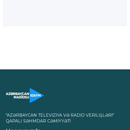
"AZƏRBAYCAN TELEVİZİYA VƏ RADİO VERİLİŞLƏRİ"
QAPALI SƏHMDAR CƏMİYYƏTİ