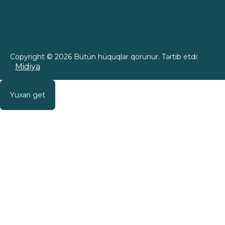
Copyright © 2026 Bütün hüquqlar qorunur. Tərtib etdi:
Midiya
Yuxarı get