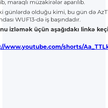
lib, maraqlı müzakirələr aparılıb.
ki günlərdə olduğu kimi, bu gün də Az
dası WUF13-də iş başındadır.
nu izləmək üçün aşağıdakı linkə keç
s://www.youtube.com/shorts/Aa_TTL