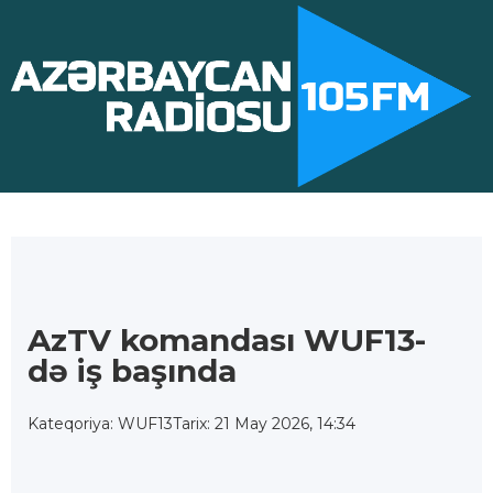
AzTV komandası WUF13-
də iş başında
Kateqoriya: WUF13
Tarix: 21 May 2026, 14:34