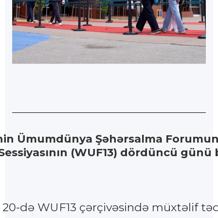
nin Ümumdünya Şəhərsalma Forumu
 Sessiyasının (WUF13) dördüncü günü 
 20-də WUF13 çərçivəsində müxtəlif təd