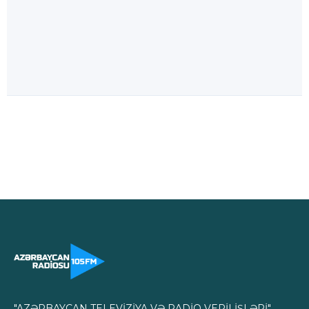
"AZƏRBAYCAN TELEVİZİYA VƏ RADİO VERİLİŞLƏRİ"