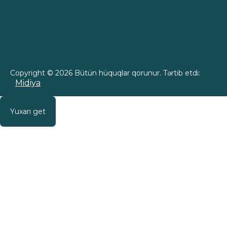
Copyright © 2026 Bütün hüquqlar qorunur. Tərtib etdi:
Midiya
Yuxarı get