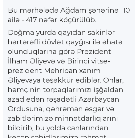
Bu mərhələdə Ağdam şəhərinə 110
ailə - 417 nəfər köçürülüb.
Doğma yurda qayıdan sakinlər
hərtərəfli dövlət qayğısı ilə əhatə
olunduqlarına görə Prezident
İlham Əliyevə və Birinci vitse-
prezident Mehriban xanım
Əliyevaya təşəkkür ediblər. Onlar,
həmçinin torpaqlarımızı işğaldan
azad edən rəşadətli Azərbaycan
Ordusuna, qəhrəman əsgər və
zabitlərimizə minnətdarlıqlarını
bildirib, bu yolda canlarından
keçən şəhidlərimizə rəhmət