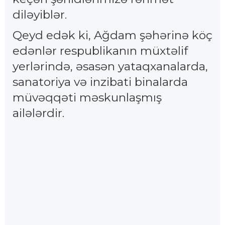
diləyiblər.
Qeyd edək ki, Ağdam şəhərinə köç
edənlər respublikanın müxtəlif
yerlərində, əsasən yataqxanalarda,
sanatoriya və inzibati binalarda
müvəqqəti məskunlaşmış
ailələrdir.