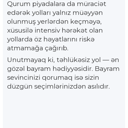
Qurum piyadalara da müraciət
edərək yolları yalnız müəyyən
olunmuş yerlərdən keçməyə,
xüsusilə intensiv hərəkət olan
yollarda öz həyatlarını riskə
atmamağa çağırıb.
Unutmayaq ki, təhlükəsiz yol — ən
gözəl bayram hədiyyəsidir. Bayram
sevincinizi qorumaq isə sizin
düzgün seçimlərinizdən asılıdır.