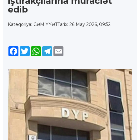
iştirakçılarına müraciət
edib
Kateqoriya: CƏMİYYƏT
Tarix: 26 May 2026, 09:52
Facebook
Twitter
WhatsApp
Telegram
Email