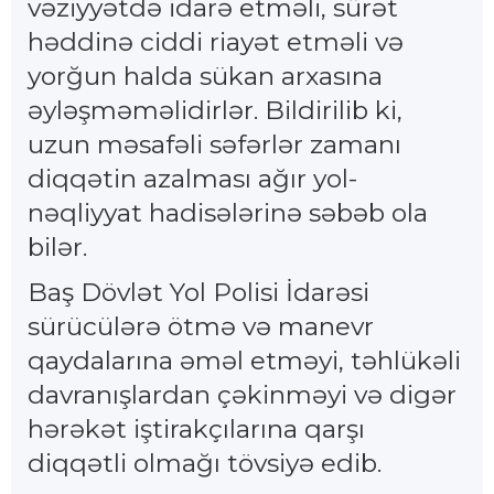
vəziyyətdə idarə etməli, sürət
həddinə ciddi riayət etməli və
yorğun halda sükan arxasına
əyləşməməlidirlər. Bildirilib ki,
uzun məsafəli səfərlər zamanı
diqqətin azalması ağır yol-
nəqliyyat hadisələrinə səbəb ola
bilər.
Baş Dövlət Yol Polisi İdarəsi
sürücülərə ötmə və manevr
qaydalarına əməl etməyi, təhlükəli
davranışlardan çəkinməyi və digər
hərəkət iştirakçılarına qarşı
diqqətli olmağı tövsiyə edib.