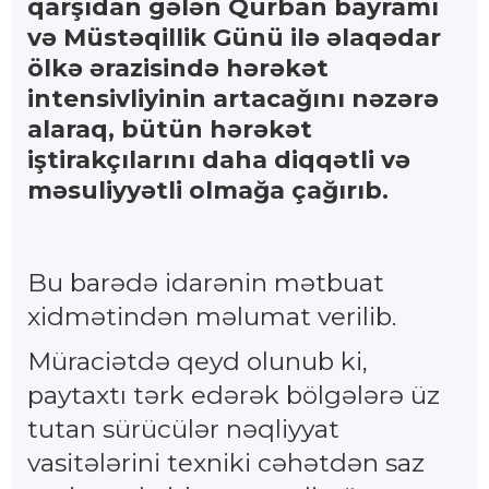
qarşıdan gələn Qurban bayramı
və Müstəqillik Günü ilə əlaqədar
ölkə ərazisində hərəkət
intensivliyinin artacağını nəzərə
alaraq, bütün hərəkət
iştirakçılarını daha diqqətli və
məsuliyyətli olmağa çağırıb.
Bu barədə idarənin mətbuat
xidmətindən məlumat verilib.
Müraciətdə qeyd olunub ki,
paytaxtı tərk edərək bölgələrə üz
tutan sürücülər nəqliyyat
vasitələrini texniki cəhətdən saz