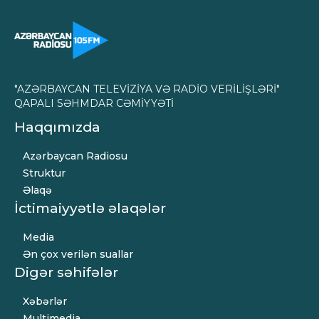
"AZƏRBAYCAN TELEVİZİYA VƏ RADİO VERİLİŞLƏRİ"
QAPALI SƏHMDAR CƏMİYYƏTİ
Haqqımızda
Azərbaycan Radiosu
Struktur
Əlaqə
İctimaiyyətlə əlaqələr
Media
Ən çox verilən suallar
Digər səhifələr
Xəbərlər
Multimedia