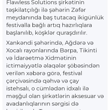
Flawless Solutions şirkətinin
təşkilatçılığı ilə şəhərin Zəfər
meydanında baş tutacaq ikigünlük
festivalla bağlı artıq hazırlıqlara
başlanılıb, köşklər quraşdırılır.
Xankəndi şəhərində, Ağdərə və
Xocalı rayonlarında Bərpa, Tikinti
və İdarəetmə Xidmətinin
ictimaiyyətlə əlaqələr şöbəsindən
verilən xəbərə görə, festival
çərçivəsində qəhvə və çay
istehsalı, o cümlədən idxalı ilə
məşğul olan şirkətlərin aksesuar və
avadanlıqlarının sərgisi də