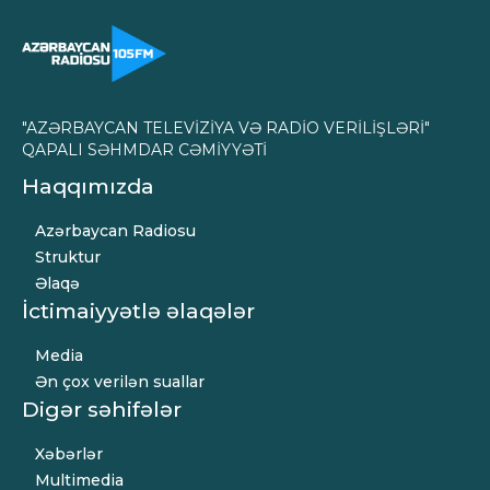
"AZƏRBAYCAN TELEVİZİYA VƏ RADİO VERİLİŞLƏRİ"
QAPALI SƏHMDAR CƏMİYYƏTİ
Haqqımızda
Azərbaycan Radiosu
Struktur
Əlaqə
İctimaiyyətlə əlaqələr
Media
Ən çox verilən suallar
Digər səhifələr
Xəbərlər
Multimedia