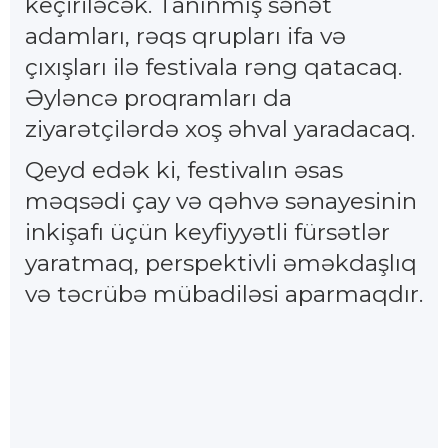
keçiriləcək. Tanınmış sənət
adamları, rəqs qrupları ifa və
çıxışları ilə festivala rəng qatacaq.
Əyləncə proqramları da
ziyarətçilərdə xoş əhval yaradacaq.
Qeyd edək ki, festivalın əsas
məqsədi çay və qəhvə sənayesinin
inkişafı üçün keyfiyyətli fürsətlər
yaratmaq, perspektivli əməkdaşlıq
və təcrübə mübadiləsi aparmaqdır.