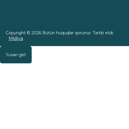
Copyright © 2026 Bütün hüquqlar qorunur. Tərtib etdi:
Midiya
Yuxarı get