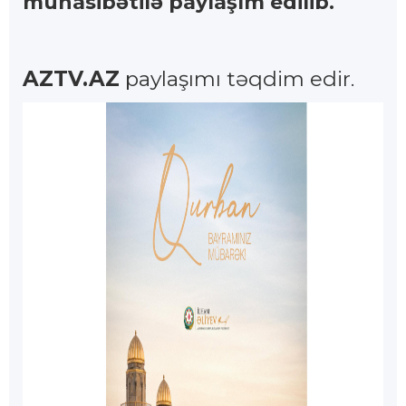
münasibətilə paylaşım edilib.
AZTV.AZ
paylaşımı təqdim edir.