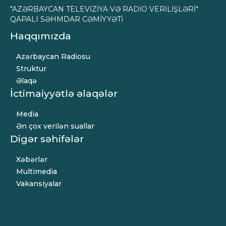
"AZƏRBAYCAN TELEVİZİYA VƏ RADİO VERİLİŞLƏRİ"
QAPALI SƏHMDAR CƏMİYYƏTİ
Haqqımızda
Azərbaycan Radiosu
Struktur
Əlaqə
İctimaiyyətlə əlaqələr
Media
Ən çox verilən suallar
Digər səhifələr
Xəbərlər
Multimedia
Vakansiyalar