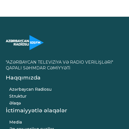
"AZƏRBAYCAN TELEVİZİYA VƏ RADİO VERİLİŞLƏRİ"
QAPALI SƏHMDAR CƏMİYYƏTİ
Haqqımızda
Azərbaycan Radiosu
Struktur
Əlaqə
İctimaiyyətlə əlaqələr
Media
Ən çox verilən suallar