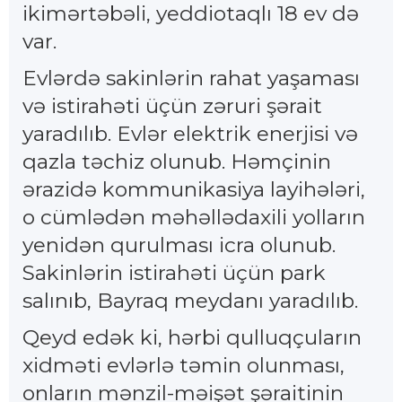
ikimərtəbəli, yeddiotaqlı 18 ev də
var.
Evlərdə sakinlərin rahat yaşaması
və istirahəti üçün zəruri şərait
yaradılıb. Evlər elektrik enerjisi və
qazla təchiz olunub. Həmçinin
ərazidə kommunikasiya layihələri,
o cümlədən məhəllədaxili yolların
yenidən qurulması icra olunub.
Sakinlərin istirahəti üçün park
salınıb, Bayraq meydanı yaradılıb.
Qeyd edək ki, hərbi qulluqçuların
xidməti evlərlə təmin olunması,
onların mənzil-məişət şəraitinin