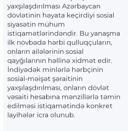
yaxşılaşdırılması Azərbaycan
dövlətinin həyata keçirdiyi sosial
siyasətin mühüm
istiqamətlərindəndir. Bu yanaşma
ilk növbədə hərbi qulluqçuların,
onların ailələrinin sosial
qayğılarının həllinə xidmət edir.
İndiyədək minlərlə hərbçinin
sosial-məişət şəraitinin
yaxşılaşdırılması, onların dövlət
vəsaiti hesabına mənzillərlə təmin
edilməsi istiqamətində konkret
layihələr icra olunub.