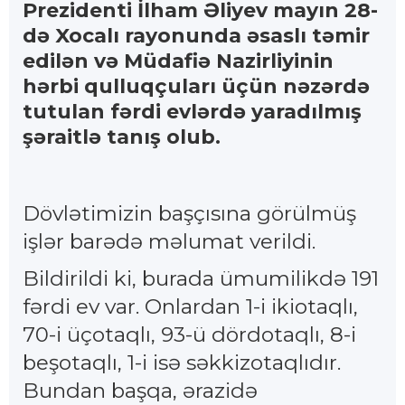
Prezidenti İlham Əliyev mayın 28-
də Xocalı rayonunda əsaslı təmir
edilən və Müdafiə Nazirliyinin
hərbi qulluqçuları üçün nəzərdə
tutulan fərdi evlərdə yaradılmış
şəraitlə tanış olub.
Dövlətimizin başçısına görülmüş
işlər barədə məlumat verildi.
Bildirildi ki, burada ümumilikdə 191
fərdi ev var. Onlardan 1-i ikiotaqlı,
70-i üçotaqlı, 93-ü dördotaqlı, 8-i
beşotaqlı, 1-i isə səkkizotaqlıdır.
Bundan başqa, ərazidə