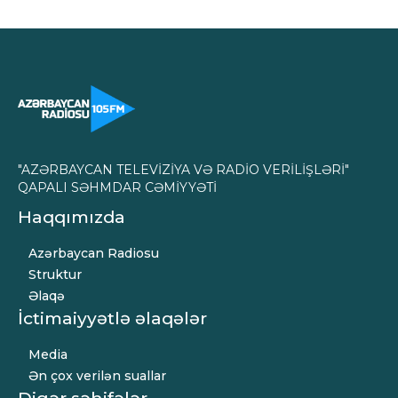
"AZƏRBAYCAN TELEVİZİYA VƏ RADİO VERİLİŞLƏRİ"
QAPALI SƏHMDAR CƏMİYYƏTİ
Haqqımızda
Azərbaycan Radiosu
Struktur
Əlaqə
İctimaiyyətlə əlaqələr
Media
Ən çox verilən suallar
Digər səhifələr