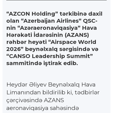
“AZCON Holding” tərkibinə daxil
olan “Azerbaijan Airlines” QSC-
nin “Azəraeronaviqasiya” Hava
Hərəkəti İdarəsinin (AZANS)
rəhbər heyəti “Airspace World
2026” beynəlxalq sərgisində və
“CANSO Leadership Summit”
sammitində iştirak edib.
Heydər Əliyev Beynəlxalq Hava
Limanından bildirilib ki, tədbirlər
çərçivəsində AZANS
aeronaviqasiya sahəsində