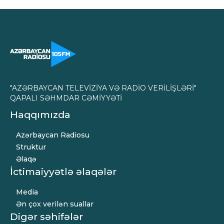
"AZƏRBAYCAN TELEVİZİYA VƏ RADİO VERİLİŞLƏRİ"
QAPALI SƏHMDAR CƏMİYYƏTİ
Haqqımızda
Azərbaycan Radiosu
Struktur
Əlaqə
İctimaiyyətlə əlaqələr
Media
Ən çox verilən suallar
Digər səhifələr