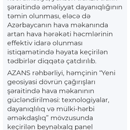
şəraitində əməliyyat dayanıqlığının
təmin olunması, eləcə də
Azərbaycanın hava məkanında
artan hava hərəkəti həcmlərinin
effektiv idarə olunması
istiqamətində həyata keçirilən
tədbirlər diqqətə çatdırılıb.
AZANS rəhbərliyi, həmçinin “Yeni
geosiyasi dövrün çağırışları
şəraitində hava məkanının
gücləndirilməsi: texnologiyalar,
dayanıqlılıq və mülki-hərbi
əməkdaşlıq” mövzusunda
keçirilən beynəlxalq panel