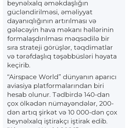
beynəlxalq əməkdaşlığın
gücləndirilməsi, əməliyyat
dayanıqlığının artırılması və
gələcəyin hava məkanı həllərinin
formalaşdırılması məqsədilə bir
sıra strateji görüşlər, təqdimatlar
və tərəfdaşlıq təşəbbüsləri həyata
keçirib.
“Airspace World” dünyanın aparıcı
aviasiya platformalarından biri
hesab olunur. Tədbirdə 140-dan
çox ölkədən nümayəndələr, 200-
dən artıq şirkət və 10 000-dən çox
beynəlxalq iştirakçı iştirak edib.