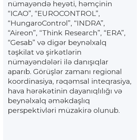
nümayəndə heyəti, həmçinin
“ICAO”, “EUROCONTROL”,
“HungaroControl”, “INDRA”,
“Aireon”, “Think Research”, “ERA”,
“Gesab” və digər beynəlxalq
təşkilat və şirkətlərin
nümayəndələri ilə danışıqlar
aparıb. Görüşlər zamanı regional
koordinasiya, rəqəmsal inteqrasiya,
hava hərəkətinin dayanıqlılığı və
beynəlxalq əməkdaşlıq
perspektivləri müzakirə olunub.