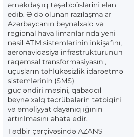
əməkdaşlıq təşəbbüslərini elan
edib. Əldə olunan razılaşmalar
Azərbaycanın beynəlxalq və
regional hava limanlarında yeni
nəsil ATM sistemlərinin inkişafını,
aeronaviqasiya infrastrukturunun
rəqəmsal transformasiyasını,
uçuşların təhlükəsizlik idarəetmə
sistemlərinin (SMS)
gücləndirilməsini, qabaqcıl
beynəlxalq təcrübələrin tətbiqini
və əməliyyat dayanıqlığının
artırılmasını əhatə edir.
Tədbir çərçivəsində AZANS