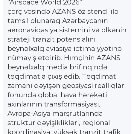
“Airspace World 2026”
çərçivəsində AZANS öz stendi ilə
təmsil olunaraq Azərbaycanın
aeronaviqasiya sistemini və ölkənin
strateji tranzit potensialını
beynəlxalq aviasiya ictimaiyyətinə
nümayiş etdirib. Hımçinin AZANS
beynəlxalq media brifinqində
təqdimatla çıxış edib. Təqdimat
zamanı dəyişən geosiyasi reallıqlar
fonunda qlobal hava hərəkəti
axınlarının transformasiyası,
Avropa-Asiya marşrutlarında
struktur dəyişiklikləri, regional
koordinasiya, yüksək tranzit trafik