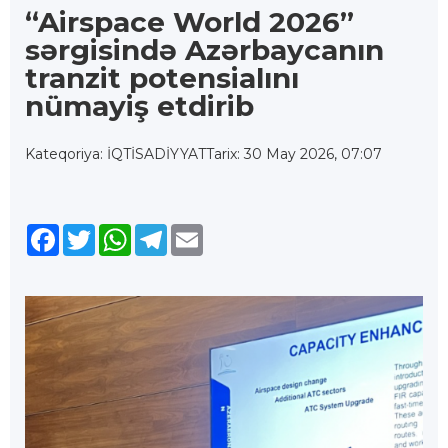
“Airspace World 2026”
sərgisində Azərbaycanın
tranzit potensialını
nümayiş etdirib
Kateqoriya: İQTİSADİYYAT
Tarix: 30 May 2026, 07:07
Facebook
Twitter
WhatsApp
Telegram
Email