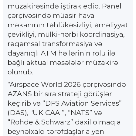
müzakirəsində iştirak edib. Panel
çərçivəsində müasir hava
məkanının təhlükəsizliyi, əməliyyat
çevikliyi, mülki-hərbi koordinasiya,
rəqəmsal transformasiya və
dayanıqlı ATM həllərinin rolu ilə
bağlı aktual məsələlər müzakirə
olunub.
“Airspace World 2026 çərçivəsində
AZANS bir sıra strateji görüşlər
keçirib və “DFS Aviation Services”
(DAS), “UK CAAI”, “NATS” və
“Rohde & Schwarz” daxil olmaqla
beynəlxalq tərəfdaşlarla yeni