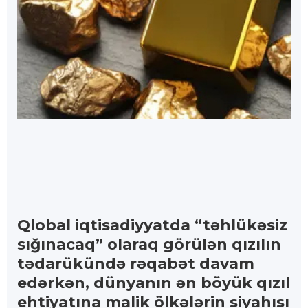
Qlobal iqtisadiyyatda “təhlükəsiz
sığınacaq” olaraq görülən qızılın
tədarükündə rəqabət davam
edərkən, dünyanın ən böyük qızıl
ehtiyatına malik ölkələrin siyahısı