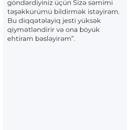
göndərdiyiniz üçün Sizə səmimi
təşəkkürümü bildirmək istəyirəm.
Bu diqqətəlayiq jesti yüksək
qiymətləndirir və ona böyük
ehtiram bəsləyirəm”.