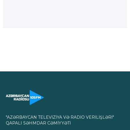
"AZƏRBAYCAN TELEVİZİYA VƏ RADİO VERİLİŞLƏRİ"
QAPALI SƏHMDAR CƏMİYYƏTİ