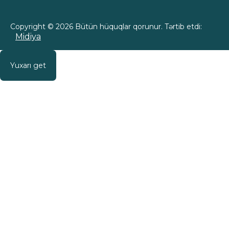
Copyright © 2026 Bütün hüquqlar qorunur. Tərtib etdi:
Midiya
Yuxarı get