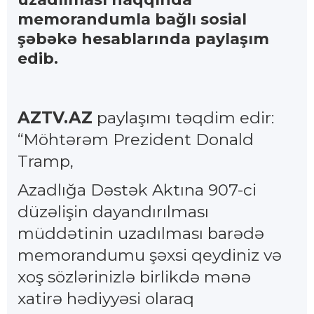
memorandumla bağlı sosial
şəbəkə hesablarında paylaşım
edib.
AZTV.AZ
paylaşımı təqdim edir:
“Möhtərəm Prezident Donald
Tramp,
Azadlığa Dəstək Aktına 907-ci
düzəlişin dayandırılması
müddətinin uzadılması barədə
memorandumu şəxsi qeydiniz və
xoş sözlərinizlə birlikdə mənə
xatirə hədiyyəsi olaraq