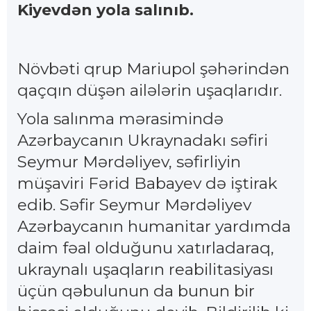
Kiyevdən yola salınıb.
Növbəti qrup Mariupol şəhərindən
qaçqın düşən ailələrin uşaqlarıdır.
Yola salınma mərasimində
Azərbaycanın Ukraynadakı səfiri
Seymur Mərdəliyev, səfirliyin
müşaviri Fərid Babayev də iştirak
edib. Səfir Seymur Mərdəliyev
Azərbaycanın humanitar yardımda
daim fəal olduğunu xatırladaraq,
ukraynalı uşaqların reabilitasiyası
üçün qəbulunun da bunun bir