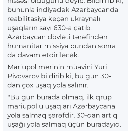
hissəsi olduğunu deyib. Bildirilib ki,
bununla indiyədək Azərbaycanda
reabilitasiya keçən ukraynalı
uşaqların sayı 630-a çatıb.
Azərbaycan dövləti tərəfindən
humanitar missiya bundan sonra
da davam etdiriləcək.
Mariupol merinin müavini Yuri
Pivovarov bildirib ki, bu gün 30-
dan çox uşaq yola salınır.
"Bu gün burada olmaq, ilk qrup
mariupollu uşaqları Azərbaycana
yola salmaq şərəfdir. 30-dan artıq
uşağı yola salmaq üçün buradayıq.