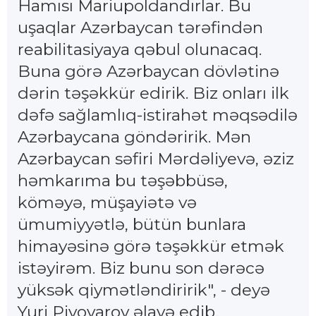
Hamısı Mariupoldandırlar. Bu
uşaqlar Azərbaycan tərəfindən
reabilitasiyaya qəbul olunacaq.
Buna görə Azərbaycan dövlətinə
dərin təşəkkür edirik. Biz onları ilk
dəfə sağlamlıq-istirahət məqsədilə
Azərbaycana göndəririk. Mən
Azərbaycan səfiri Mərdəliyevə, əziz
həmkarıma bu təşəbbüsə,
köməyə, müşayiətə və
ümumiyyətlə, bütün bunlara
himayəsinə görə təşəkkür etmək
istəyirəm. Biz bunu son dərəcə
yüksək qiymətləndiririk", - deyə
Yuri Pivovarov əlavə edib.