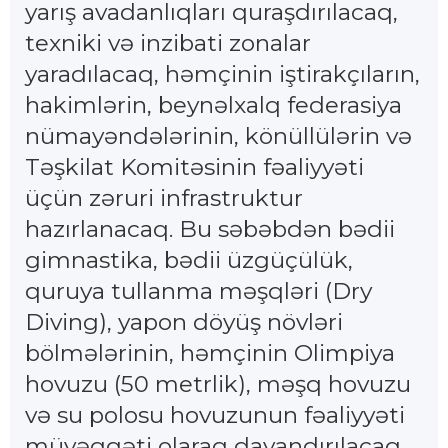
yarış avadanlıqları quraşdırılacaq,
texniki və inzibati zonalar
yaradılacaq, həmçinin iştirakçıların,
hakimlərin, beynəlxalq federasiya
nümayəndələrinin, könüllülərin və
Təşkilat Komitəsinin fəaliyyəti
üçün zəruri infrastruktur
hazırlanacaq. Bu səbəbdən bədii
gimnastika, bədii üzgüçülük,
quruya tullanma məşqləri (Dry
Diving), yapon döyüş növləri
bölmələrinin, həmçinin Olimpiya
hovuzu (50 metrlik), məşq hovuzu
və su polosu hovuzunun fəaliyyəti
müvəqqəti olaraq dayandırılacaq.