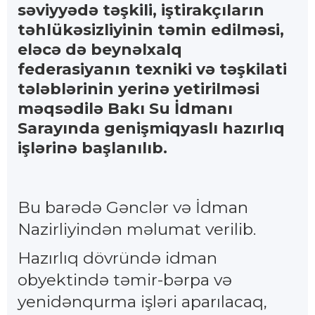
səviyyədə təşkili, iştirakçıların
təhlükəsizliyinin təmin edilməsi,
eləcə də beynəlxalq
federasiyanın texniki və təşkilati
tələblərinin yerinə yetirilməsi
məqsədilə Bakı Su İdmanı
Sarayında genişmiqyaslı hazırlıq
işlərinə başlanılıb.
Bu barədə Gənclər və İdman
Nazirliyindən məlumat verilib.
Hazırlıq dövründə idman
obyektində təmir-bərpa və
yenidənqurma işləri aparılacaq,