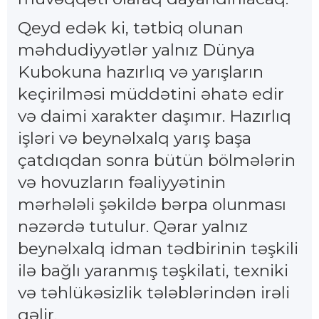
Qeyd edək ki, tətbiq olunan
məhdudiyyətlər yalnız Dünya
Kubokuna hazırlıq və yarışların
keçirilməsi müddətini əhatə edir
və daimi xarakter daşımır. Hazırlıq
işləri və beynəlxalq yarış başa
çatdıqdan sonra bütün bölmələrin
və hovuzların fəaliyyətinin
mərhələli şəkildə bərpa olunması
nəzərdə tutulur. Qərar yalnız
beynəlxalq idman tədbirinin təşkili
ilə bağlı yaranmış təşkilati, texniki
və təhlükəsizlik tələblərindən irəli
gəlir.