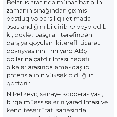
Belarus arasında münasibətlərin
zamanın sınağından çıxmış
dostluq və qarşılıqlı etimada
əsaslandığını bildirib. O qeyd edib
ki, dövlət başçıları tərəfindən
qarşıya qoyulan ikitərəfli ticarət
dövriyyəsinin 1 milyard ABŞ
dollarına çatdırılması hədəfi
ölkələr arasında əməkdaşlıq
potensialının yüksək olduğunu
göstərir.
N.Petkeviç sənaye kooperasiyası,
birgə müəssisələrin yaradılması və
kənd təsərrüfatı sahəsində