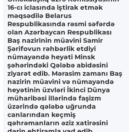
16-cı iclasında iştirak etmək
məqsədilə Belarus
Respublikasında rəsmi səfərdə
olan Azərbaycan Respublikası
Baş nazirinin müavini Samir
Şərifovun rəhbərlik etdiyi
nümayəndə heyəti Minsk
şəhərindəki Qələbə abidəsini
ziyarət edib. Mərasim zamanı Baş
nazirin müavini və nümayəndə
heyətinin üzvləri İkinci Dünya
müharibəsi illərində faşizm
üzərində qələbə uğrunda
canlarından keçmiş
qəhrəmanların əziz xatirəsini
dərin ehtiramla yad edib,