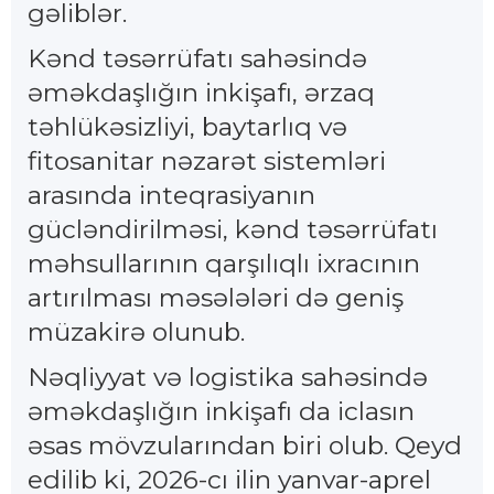
gəliblər.
Kənd təsərrüfatı sahəsində
əməkdaşlığın inkişafı, ərzaq
təhlükəsizliyi, baytarlıq və
fitosanitar nəzarət sistemləri
arasında inteqrasiyanın
gücləndirilməsi, kənd təsərrüfatı
məhsullarının qarşılıqlı ixracının
artırılması məsələləri də geniş
müzakirə olunub.
Nəqliyyat və logistika sahəsində
əməkdaşlığın inkişafı da iclasın
əsas mövzularından biri olub. Qeyd
edilib ki, 2026-cı ilin yanvar-aprel