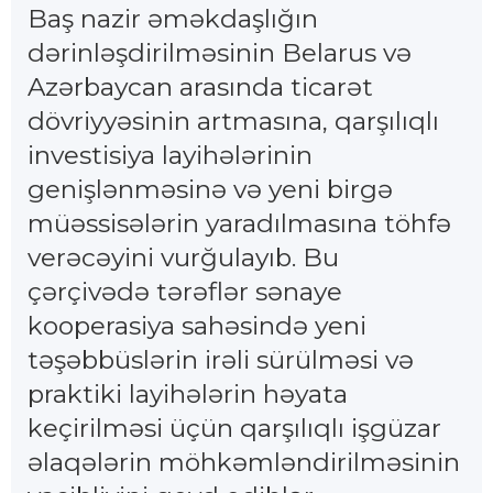
Baş nazir əməkdaşlığın
dərinləşdirilməsinin Belarus və
Azərbaycan arasında ticarət
dövriyyəsinin artmasına, qarşılıqlı
investisiya layihələrinin
genişlənməsinə və yeni birgə
müəssisələrin yaradılmasına töhfə
verəcəyini vurğulayıb. Bu
çərçivədə tərəflər sənaye
kooperasiya sahəsində yeni
təşəbbüslərin irəli sürülməsi və
praktiki layihələrin həyata
keçirilməsi üçün qarşılıqlı işgüzar
əlaqələrin möhkəmləndirilməsinin