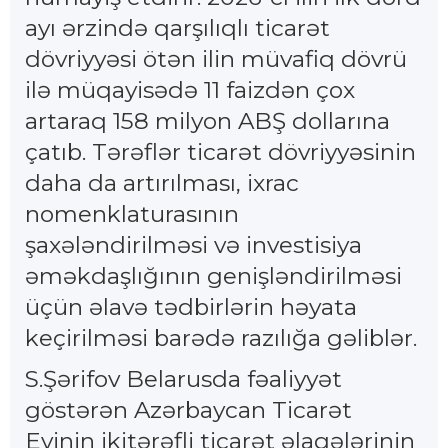
ayı ərzində qarşılıqlı ticarət
dövriyyəsi ötən ilin müvafiq dövrü
ilə müqayisədə 11 faizdən çox
artaraq 158 milyon ABŞ dollarına
çatıb. Tərəflər ticarət dövriyyəsinin
daha da artırılması, ixrac
nomenklaturasının
şaxələndirilməsi və investisiya
əməkdaşlığının genişləndirilməsi
üçün əlavə tədbirlərin həyata
keçirilməsi barədə razılığa gəliblər.
S.Şərifov Belarusda fəaliyyət
göstərən Azərbaycan Ticarət
Evinin ikitərəfli ticarət əlaqələrinin