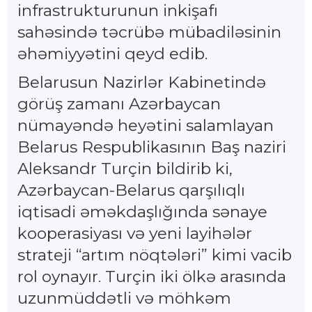
infrastrukturunun inkişafı
sahəsində təcrübə mübadiləsinin
əhəmiyyətini qeyd edib.
Belarusun Nazirlər Kabinetində
görüş zamanı Azərbaycan
nümayəndə heyətini salamlayan
Belarus Respublikasının Baş naziri
Aleksandr Turçin bildirib ki,
Azərbaycan-Belarus qarşılıqlı
iqtisadi əməkdaşlığında sənaye
kooperasiyası və yeni layihələr
strateji “artım nöqtələri” kimi vacib
rol oynayır. Turçin iki ölkə arasında
uzunmüddətli və möhkəm