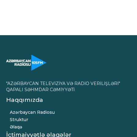
"AZƏRBAYCAN TELEVİZİYA VƏ RADİO VERİLİŞLƏRİ"
QAPALI SƏHMDAR CƏMİYYƏTİ
Haqqımızda
Azərbaycan Radiosu
Struktur
Əlaqə
İctimaiyyətlə əlaqələr