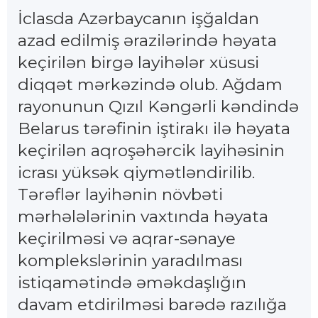
İclasda Azərbaycanın işğaldan
azad edilmiş ərazilərində həyata
keçirilən birgə layihələr xüsusi
diqqət mərkəzində olub. Ağdam
rayonunun Qızıl Kəngərli kəndində
Belarus tərəfinin iştirakı ilə həyata
keçirilən aqroşəhərcik layihəsinin
icrası yüksək qiymətləndirilib.
Tərəflər layihənin növbəti
mərhələlərinin vaxtında həyata
keçirilməsi və aqrar-sənaye
komplekslərinin yaradılması
istiqamətində əməkdaşlığın
davam etdirilməsi barədə razılığa