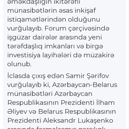
əməkdaşlığın ikitərəfli
münasibətlərin əsas inkişaf
istiqamətlərindən olduğunu
vurğulayıb. Forum çərçivəsində
işgüzar dairələr arasında yeni
tərəfdaşlıq imkanları və birgə
investisiya layihələri də müzakirə
olunub.
İclasda çıxış edən Samir Şərifov
vurğulayıb ki, Azərbaycan-Belarus
münasibətləri Azərbaycan
Respublikasının Prezidenti İlham
Əliyev və Belarus Respublikasının
Prezidenti Aleksandr Lukaşenko