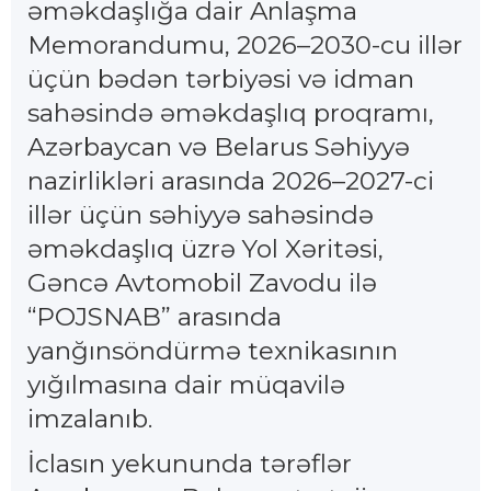
əməkdaşlığa dair Anlaşma
Memorandumu, 2026–2030-cu illər
üçün bədən tərbiyəsi və idman
sahəsində əməkdaşlıq proqramı,
Azərbaycan və Belarus Səhiyyə
nazirlikləri arasında 2026–2027-ci
illər üçün səhiyyə sahəsində
əməkdaşlıq üzrə Yol Xəritəsi,
Gəncə Avtomobil Zavodu ilə
“POJSNAB” arasında
yanğınsöndürmə texnikasının
yığılmasına dair müqavilə
imzalanıb.
İclasın yekununda tərəflər