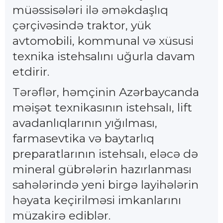
müəssisələri ilə əməkdaşlıq
çərçivəsində traktor, yük
avtomobili, kommunal və xüsusi
texnika istehsalını uğurla davam
etdirir.
Tərəflər, həmçinin Azərbaycanda
məişət texnikasının istehsalı, lift
avadanlıqlarının yığılması,
farmasevtika və baytarlıq
preparatlarının istehsalı, eləcə də
mineral gübrələrin hazırlanması
sahələrində yeni birgə layihələrin
həyata keçirilməsi imkanlarını
müzakirə ediblər.