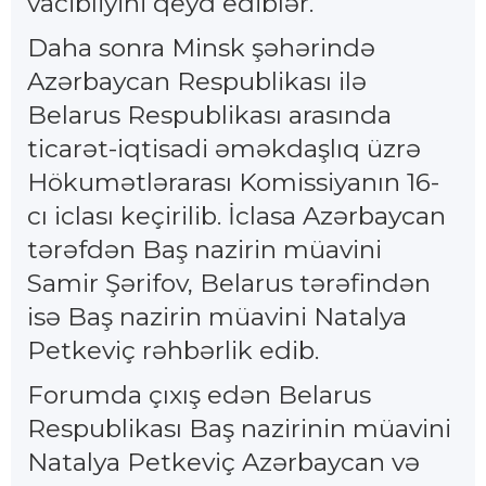
vacibliyini qeyd ediblər.
Daha sonra Minsk şəhərində
Azərbaycan Respublikası ilə
Belarus Respublikası arasında
ticarət-iqtisadi əməkdaşlıq üzrə
Hökumətlərarası Komissiyanın 16-
cı iclası keçirilib. İclasa Azərbaycan
tərəfdən Baş nazirin müavini
Samir Şərifov, Belarus tərəfindən
isə Baş nazirin müavini Natalya
Petkeviç rəhbərlik edib.
Forumda çıxış edən Belarus
Respublikası Baş nazirinin müavini
Natalya Petkeviç Azərbaycan və