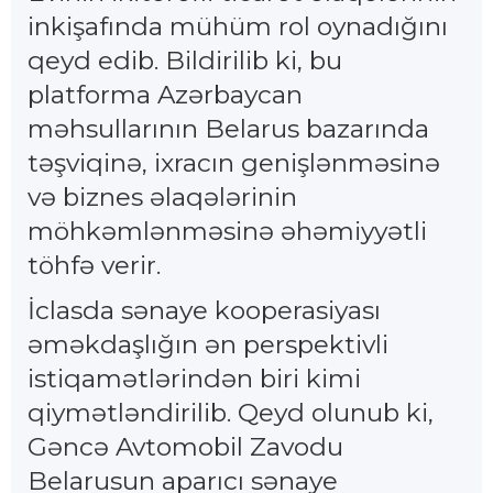
inkişafında mühüm rol oynadığını
qeyd edib. Bildirilib ki, bu
platforma Azərbaycan
məhsullarının Belarus bazarında
təşviqinə, ixracın genişlənməsinə
və biznes əlaqələrinin
möhkəmlənməsinə əhəmiyyətli
töhfə verir.
İclasda sənaye kooperasiyası
əməkdaşlığın ən perspektivli
istiqamətlərindən biri kimi
qiymətləndirilib. Qeyd olunub ki,
Gəncə Avtomobil Zavodu
Belarusun aparıcı sənaye