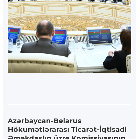
Azərbaycan-Belarus
Hökumətlərarası Ticarət-İqtisadi
Əməkdaşlıq üzrə Komissiyasının