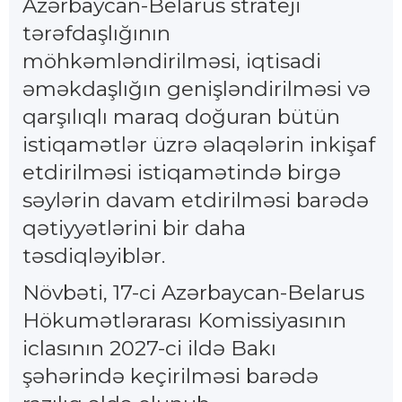
Azərbaycan-Belarus strateji
tərəfdaşlığının
möhkəmləndirilməsi, iqtisadi
əməkdaşlığın genişləndirilməsi və
qarşılıqlı maraq doğuran bütün
istiqamətlər üzrə əlaqələrin inkişaf
etdirilməsi istiqamətində birgə
səylərin davam etdirilməsi barədə
qətiyyətlərini bir daha
təsdiqləyiblər.
Növbəti, 17-ci Azərbaycan-Belarus
Hökumətlərarası Komissiyasının
iclasının 2027-ci ildə Bakı
şəhərində keçirilməsi barədə