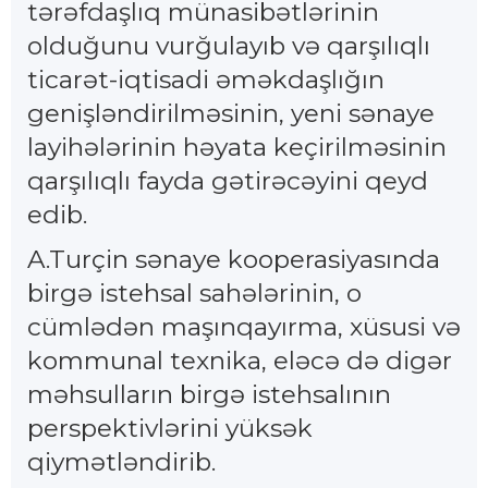
tərəfdaşlıq münasibətlərinin
olduğunu vurğulayıb və qarşılıqlı
ticarət-iqtisadi əməkdaşlığın
genişləndirilməsinin, yeni sənaye
layihələrinin həyata keçirilməsinin
qarşılıqlı fayda gətirəcəyini qeyd
edib.
A.Turçin sənaye kooperasiyasında
birgə istehsal sahələrinin, o
cümlədən maşınqayırma, xüsusi və
kommunal texnika, eləcə də digər
məhsulların birgə istehsalının
perspektivlərini yüksək
qiymətləndirib.