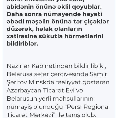
abidənin önünə əklil qoyublar.
Daha sonra nümayəndə heyəti
əbədi məşəlin önünə tər çiçəklər
düzərək, həlak olanların
xatirəsinə sükutla hörmətlərini
bildiriblər.
Nazirlər Kabinetindən bildirilib ki,
Belarusa səfər çərçivəsində Samir
Şərifov Minskdə fəaliyyət göstərən
Azərbaycan Ticarət Evi və
Belarusun yerli məhsullarının
nümayiş olunduğu “Perşı Regional
Ticarət Mərkəzi” ilə tanış olub.