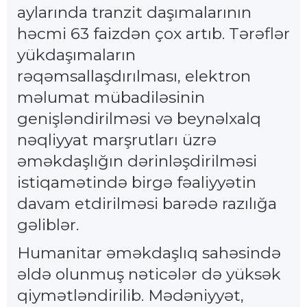
aylarında tranzit daşımalarının
həcmi 63 faizdən çox artıb. Tərəflər
yükdaşımaların
rəqəmsallaşdırılması, elektron
məlumat mübadiləsinin
genişləndirilməsi və beynəlxalq
nəqliyyat marşrutları üzrə
əməkdaşlığın dərinləşdirilməsi
istiqamətində birgə fəaliyyətin
davam etdirilməsi barədə razılığa
gəliblər.
Humanitar əməkdaşlıq sahəsində
əldə olunmuş nəticələr də yüksək
qiymətləndirilib. Mədəniyyət,