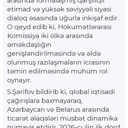
arasında formalaşmış qarşılıqlı
etimad və yüksək səviyyəli siyasi
dialoq əsasında uğurla inkişaf edir.
O qeyd edib ki, Hökumətlərarası
Komissiya iki ölkə arasında
əməkdaşlığın
genişləndirilməsində və əldə
olunmuş razılaşmaların icrasının
təmin edilməsində mühüm rol
oynayır.
S.Şərifov bildirib ki, qlobal iqtisadi
çağırışlara baxmayaraq,
Azərbaycan və Belarus arasında
ticarət əlaqələri müsbət dinamika
nümayiş etdirir. 2026-cı ilin ilk dörd