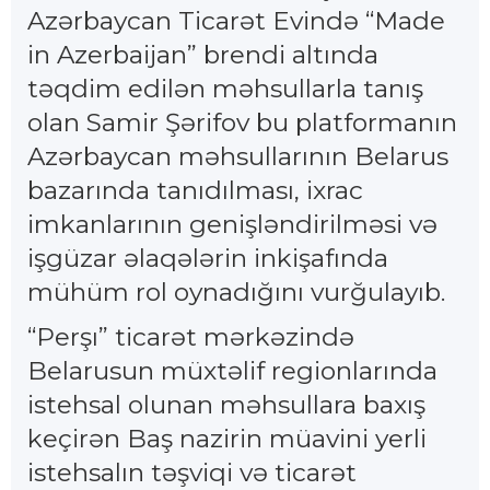
Azərbaycan Ticarət Evində “Made
in Azerbaijan” brendi altında
təqdim edilən məhsullarla tanış
olan Samir Şərifov bu platformanın
Azərbaycan məhsullarının Belarus
bazarında tanıdılması, ixrac
imkanlarının genişləndirilməsi və
işgüzar əlaqələrin inkişafında
mühüm rol oynadığını vurğulayıb.
“Perşı” ticarət mərkəzində
Belarusun müxtəlif regionlarında
istehsal olunan məhsullara baxış
keçirən Baş nazirin müavini yerli
istehsalın təşviqi və ticarət