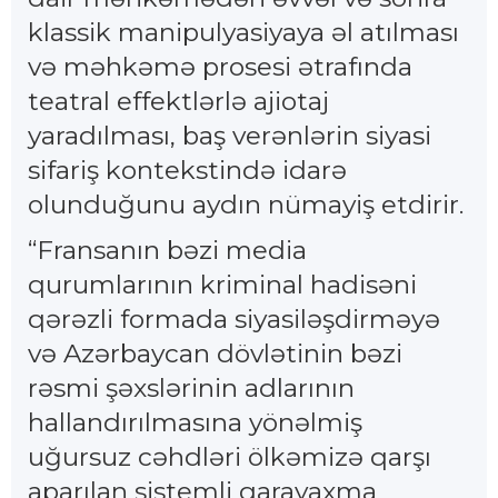
klassik manipulyasiyaya əl atılması
və məhkəmə prosesi ətrafında
teatral effektlərlə ajiotaj
yaradılması, baş verənlərin siyasi
sifariş kontekstində idarə
olunduğunu aydın nümayiş etdirir.
“Fransanın bəzi media
qurumlarının kriminal hadisəni
qərəzli formada siyasiləşdirməyə
və Azərbaycan dövlətinin bəzi
rəsmi şəxslərinin adlarının
hallandırılmasına yönəlmiş
uğursuz cəhdləri ölkəmizə qarşı
aparılan sistemli qarayaxma