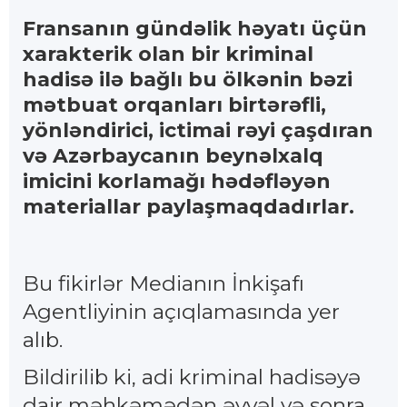
Fransanın gündəlik həyatı üçün
xarakterik olan bir kriminal
hadisə ilə bağlı bu ölkənin bəzi
mətbuat orqanları birtərəfli,
yönləndirici, ictimai rəyi çaşdıran
və Azərbaycanın beynəlxalq
imicini korlamağı hədəfləyən
materiallar paylaşmaqdadırlar.
Bu fikirlər Medianın İnkişafı
Agentliyinin açıqlamasında yer
alıb.
Bildirilib ki, adi kriminal hadisəyə
dair məhkəmədən əvvəl və sonra