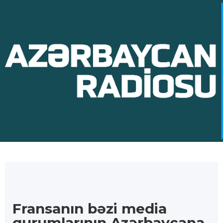
Fransanın bəzi media
qurumlarının Azərbaycana