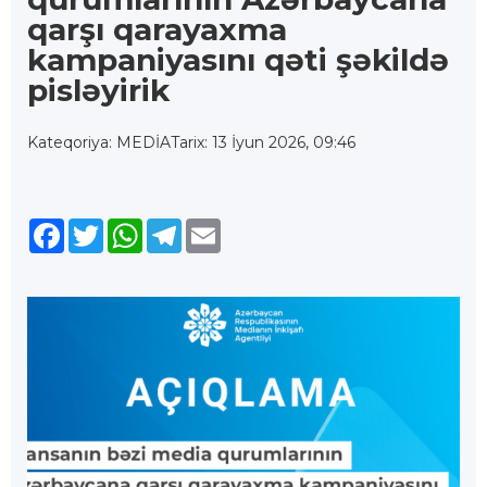
qarşı qarayaxma
kampaniyasını qəti şəkildə
pisləyirik
Kateqoriya: MEDİA
Tarix: 13 İyun 2026, 09:46
Facebook
Twitter
WhatsApp
Telegram
Email