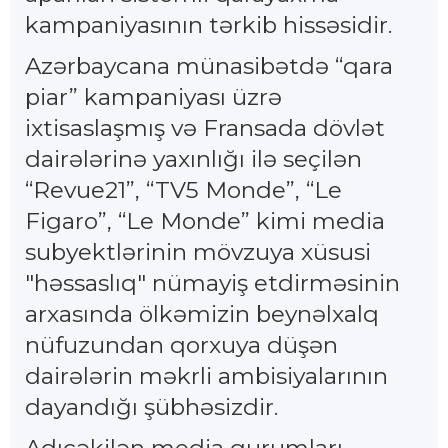
kampaniyasının tərkib hissəsidir.
Azərbaycana münasibətdə “qara
piar” kampaniyası üzrə
ixtisaslaşmış və Fransada dövlət
dairələrinə yaxınlığı ilə seçilən
“Revue21”, “TV5 Monde”, “Le
Figaro”, “Le Monde” kimi media
subyektlərinin mövzuya xüsusi
"həssaslıq" nümayiş etdirməsinin
arxasında ölkəmizin beynəlxalq
nüfuzundan qorxuya düşən
dairələrin məkrli ambisiyalarının
dayandığı şübhəsizdir.
Adıçəkilən media qurumları