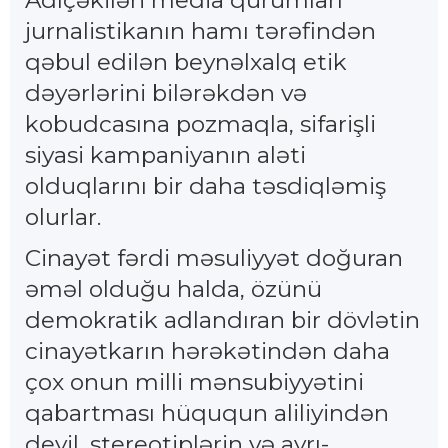
jurnalistikanın hamı tərəfindən
qəbul edilən beynəlxalq etik
dəyərlərini bilərəkdən və
kobudcasına pozmaqla, sifarişli
siyasi kampaniyanın aləti
olduqlarını bir daha təsdiqləmiş
olurlar.
Cinayət fərdi məsuliyyət doğuran
əməl olduğu halda, özünü
demokratik adlandıran bir dövlətin
cinayətkarın hərəkətindən daha
çox onun milli mənsubiyyətini
qabartması hüququn aliliyindən
deyil, stereotiplərin və ayrı-