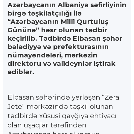
Azərbaycanın Albaniya səfirliyinin
birgə təşkilatçılığı ilə
“Azərbaycanın Milli Qurtuluş
Gününə” həsr olunan tədbir
keçirilib. Tədbirdə Elbasan şəhər
bələdiyyə və prefekturasının
nümayəndələri, mərkəzin
direktoru və valideynlər iştirak
ediblər.
Elbasan şəhərində yerləşən “Zera
Jete” mərkəzində təşkil olunan
tədbirdə xüsusi qayğıya ehtiyacı
olan uşaqlar tərəfindən