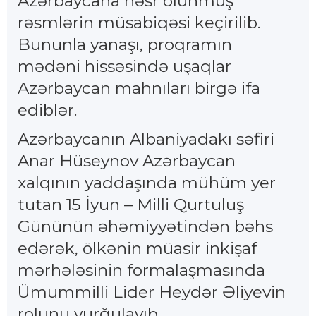
Azərbaycana həsr olunmuş
rəsmlərin müsabiqəsi keçirilib.
Bununla yanaşı, proqramın
mədəni hissəsində uşaqlar
Azərbaycan mahnıları birgə ifa
ediblər.
Azərbaycanın Albaniyadakı səfiri
Anar Hüseynov Azərbaycan
xalqının yaddaşında mühüm yer
tutan 15 İyun – Milli Qurtuluş
Gününün əhəmiyyətindən bəhs
edərək, ölkənin müasir inkişaf
mərhələsinin formalaşmasında
Ümummilli Lider Heydər Əliyevin
rolunu vurğulayıb.