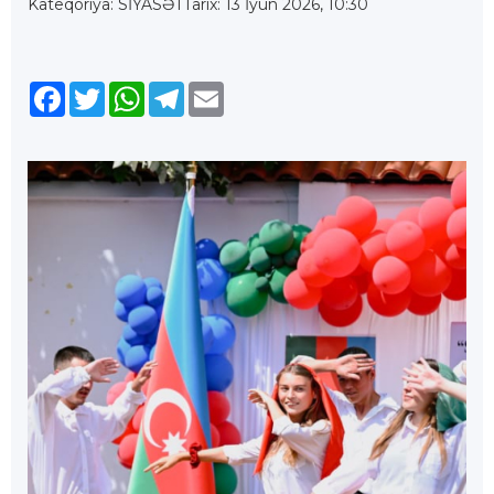
Kateqoriya: SİYASƏT
Tarix: 13 İyun 2026, 10:30
Facebook
Twitter
WhatsApp
Telegram
Email