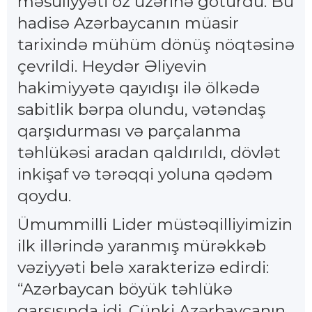
məsuliyyəti öz üzərinə götürdü. Bu
hadisə Azərbaycanın müasir
tarixində mühüm dönüş nöqtəsinə
çevrildi. Heydər Əliyevin
hakimiyyətə qayıdışı ilə ölkədə
sabitlik bərpa olundu, vətəndaş
qarşıdurması və parçalanma
təhlükəsi aradan qaldırıldı, dövlət
inkişaf və tərəqqi yoluna qədəm
qoydu.
Ümummilli Lider müstəqilliyimizin
ilk illərində yaranmış mürəkkəb
vəziyyəti belə xarakterizə edirdi:
“Azərbaycan böyük təhlükə
qarşısında idi. Çünki Azərbaycanın