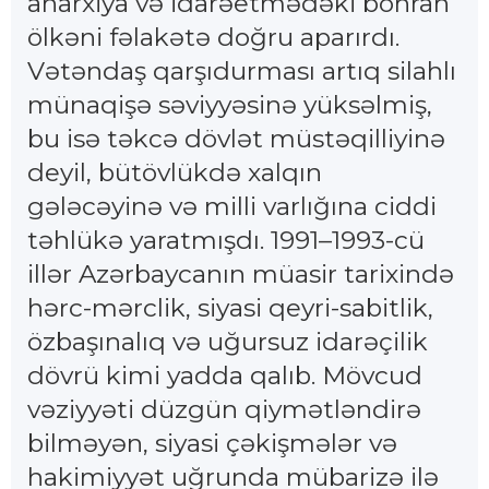
anarxiya və idarəetmədəki böhran
ölkəni fəlakətə doğru aparırdı.
Vətəndaş qarşıdurması artıq silahlı
münaqişə səviyyəsinə yüksəlmiş,
bu isə təkcə dövlət müstəqilliyinə
deyil, bütövlükdə xalqın
gələcəyinə və milli varlığına ciddi
təhlükə yaratmışdı. 1991–1993-cü
illər Azərbaycanın müasir tarixində
hərc-mərclik, siyasi qeyri-sabitlik,
özbaşınalıq və uğursuz idarəçilik
dövrü kimi yadda qalıb. Mövcud
vəziyyəti düzgün qiymətləndirə
bilməyən, siyasi çəkişmələr və
hakimiyyət uğrunda mübarizə ilə