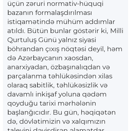
üçün zəruri normativ-hüquqi
bazanın formalaşdırılması
istiqamətində mühüm addımlar
atıldı. Bütün bunlar göstərir ki, Milli
Qurtuluş Günü yalnız siyasi
böhrandan çıxış nöqtəsi deyil, həm
də Azərbaycanın xaosdan,
anarxiyadan, özbaşınalıqdan və
parçalanma təhlükəsindən xilas
olaraq sabitlik, təhlükəsizlik və
davamlı inkişaf yoluna qədəm
qoyduğu tarixi mərhələnin
başlanğıcıdır. Bu gün, həqiqətən
də, dövlətimizin və xalqımızın
taleyini dəyişdirən əlamətdar