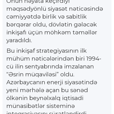
Onun həyata keçirdiyi
məqsədyönlü siyasət nəticəsində
cəmiyyətdə birlik və sabitlik
bərqərar oldu, dövlətin gələcək
inkişafı üçün möhkəm təməllər
yaradıldı.
Bu inkişaf strategiyasının ilk
mühüm nəticələrindən biri 1994-
cü ilin sentyabrında imzalanan
“Əsrin müqaviləsi” oldu.
Azərbaycanın enerji siyasətində
yeni mərhələ açan bu sənəd
ölkənin beynəlxalq iqtisadi
münasibətlər sisteminə
inteqrasiyasını sürətləndirdi.