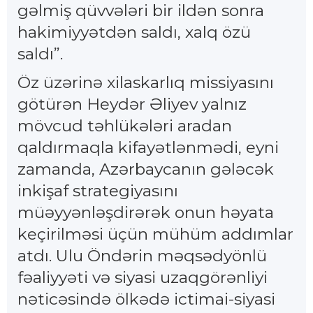
gəlmiş qüvvələri bir ildən sonra
hakimiyyətdən saldı, xalq özü
saldı”.
Öz üzərinə xilaskarlıq missiyasını
götürən Heydər Əliyev yalnız
mövcud təhlükələri aradan
qaldırmaqla kifayətlənmədi, eyni
zamanda, Azərbaycanın gələcək
inkişaf strategiyasını
müəyyənləşdirərək onun həyata
keçirilməsi üçün mühüm addımlar
atdı. Ulu Öndərin məqsədyönlü
fəaliyyəti və siyasi uzaqgörənliyi
nəticəsində ölkədə ictimai-siyasi