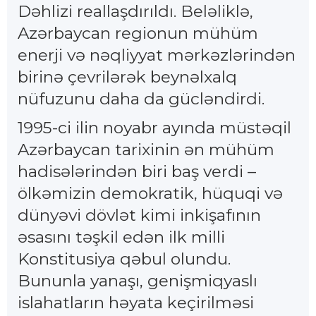
Dəhlizi reallaşdırıldı. Beləliklə,
Azərbaycan regionun mühüm
enerji və nəqliyyat mərkəzlərindən
birinə çevrilərək beynəlxalq
nüfuzunu daha da gücləndirdi.
1995-ci ilin noyabr ayında müstəqil
Azərbaycan tarixinin ən mühüm
hadisələrindən biri baş verdi –
ölkəmizin demokratik, hüquqi və
dünyəvi dövlət kimi inkişafının
əsasını təşkil edən ilk milli
Konstitusiya qəbul olundu.
Bununla yanaşı, genişmiqyaslı
islahatların həyata keçirilməsi