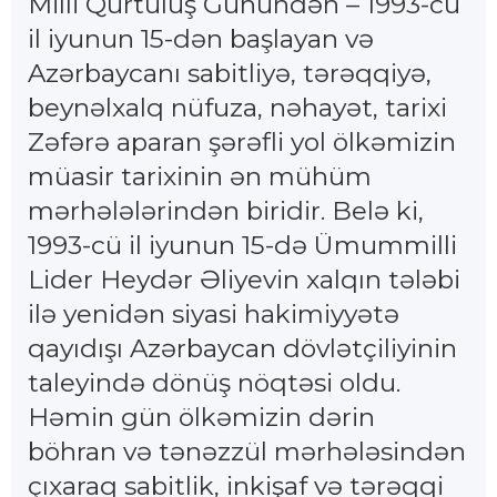
Milli Qurtuluş Günündən – 1993-cü
il iyunun 15-dən başlayan və
Azərbaycanı sabitliyə, tərəqqiyə,
beynəlxalq nüfuza, nəhayət, tarixi
Zəfərə aparan şərəfli yol ölkəmizin
müasir tarixinin ən mühüm
mərhələlərindən biridir. Belə ki,
1993-cü il iyunun 15-də Ümummilli
Lider Heydər Əliyevin xalqın tələbi
ilə yenidən siyasi hakimiyyətə
qayıdışı Azərbaycan dövlətçiliyinin
taleyində dönüş nöqtəsi oldu.
Həmin gün ölkəmizin dərin
böhran və tənəzzül mərhələsindən
çıxaraq sabitlik, inkişaf və tərəqqi