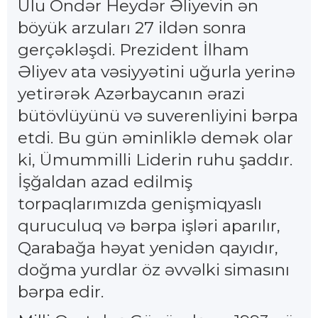
Ulu Öndər Heydər Əliyevin ən
böyük arzuları 27 ildən sonra
gerçəkləşdi. Prezident İlham
Əliyev ata vəsiyyətini uğurla yerinə
yetirərək Azərbaycanın ərazi
bütövlüyünü və suverenliyini bərpa
etdi. Bu gün əminliklə demək olar
ki, Ümummilli Liderin ruhu şaddır.
İşğaldan azad edilmiş
torpaqlarımızda genişmiqyaslı
quruculuq və bərpa işləri aparılır,
Qarabağa həyat yenidən qayıdır,
doğma yurdlar öz əvvəlki simasını
bərpa edir.