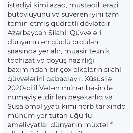
istədiyi kimi azad, müstəqil, ərazi
bütövlüyünü və suverenliyini tam
təmin etmiş qüdrətli dövlətdir.
Azərbaycan Silahlı Qüvvələri
dünyanın ən güclü orduları
sırasında yer alır, müasir texniki
təchizat və döyüş hazırlığı
baxımından bir çox ölkələrin silahlı
qüvvələrini qabaqlayır. Xüsusilə
2020-ci il Vətən müharibəsində
nümayiş etdirilən peşəkarlıq və
Şuşa əməliyyatı kimi hərb tarixində
mühüm yer tutan uğurlu
əməliyyatlar dünyanın müxtəlif