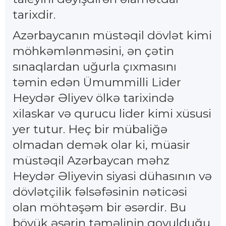
tarixdir.
Azərbaycanın müstəqil dövlət kimi
möhkəmlənməsini, ən çətin
sınaqlardan uğurla çıxmasını
təmin edən Ümummilli Lider
Heydər Əliyev ölkə tarixində
xilaskar və qurucu lider kimi xüsusi
yer tutur. Heç bir mübaliğə
olmadan demək olar ki, müasir
müstəqil Azərbaycan məhz
Heydər Əliyevin siyasi dühasının və
dövlətçilik fəlsəfəsinin nəticəsi
olan möhtəşəm bir əsərdir. Bu
böyük əsərin təməlinin qoyulduğu