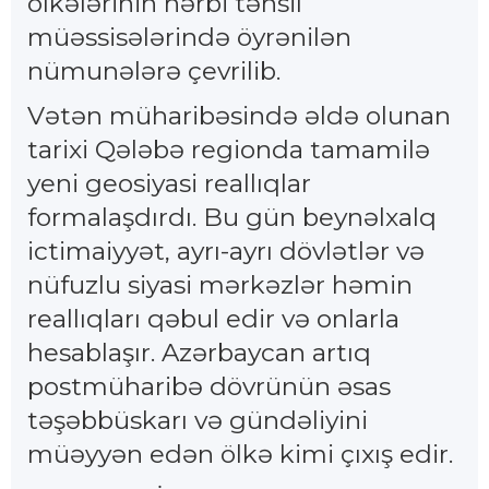
ölkələrinin hərbi təhsil
müəssisələrində öyrənilən
nümunələrə çevrilib.
Vətən müharibəsində əldə olunan
tarixi Qələbə regionda tamamilə
yeni geosiyasi reallıqlar
formalaşdırdı. Bu gün beynəlxalq
ictimaiyyət, ayrı-ayrı dövlətlər və
nüfuzlu siyasi mərkəzlər həmin
reallıqları qəbul edir və onlarla
hesablaşır. Azərbaycan artıq
postmüharibə dövrünün əsas
təşəbbüskarı və gündəliyini
müəyyən edən ölkə kimi çıxış edir.