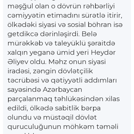
məşğul olan o dövrün rəhbərliyi
cəmiyyətin etimadını sürətlə itirir,
ölkədəki siyasi və sosial böhran isə
getdikcə dərinləşirdi. Belə
mürəkkəb və taleyüklü şəraitdə
xalqın yeganə ümid yeri Heydər
Əliyev oldu. Məhz onun siyasi
iradəsi, zəngin dövlətçilik
təcrübəsi və qətiyyətli addımları
sayəsində Azərbaycan
parçalanmaq təhlükəsindən xilas
edildi, ölkədə sabitlik bərpa
olundu və müstəqil dövlət
quruculuğunun möhkəm təməli