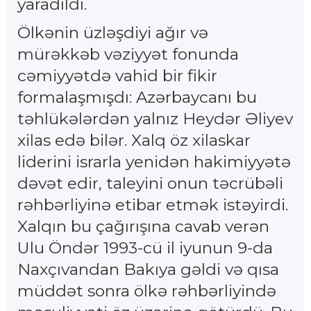
yaradıldı.
Ölkənin üzləşdiyi ağır və
mürəkkəb vəziyyət fonunda
cəmiyyətdə vahid bir fikir
formalaşmışdı: Azərbaycanı bu
təhlükələrdən yalnız Heydər Əliyev
xilas edə bilər. Xalq öz xilaskar
liderini israrla yenidən hakimiyyətə
dəvət edir, taleyini onun təcrübəli
rəhbərliyinə etibar etmək istəyirdi.
Xalqın bu çağırışına cavab verən
Ulu Öndər 1993-cü il iyunun 9-da
Naxçıvandan Bakıya gəldi və qısa
müddət sonra ölkə rəhbərliyində