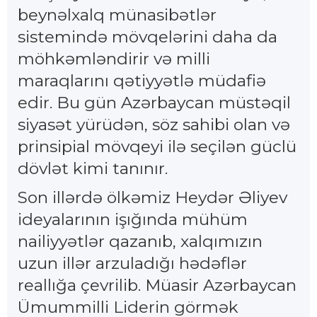
beynəlxalq münasibətlər
sistemində mövqelərini daha da
möhkəmləndirir və milli
maraqlarını qətiyyətlə müdafiə
edir. Bu gün Azərbaycan müstəqil
siyasət yürüdən, söz sahibi olan və
prinsipial mövqeyi ilə seçilən güclü
dövlət kimi tanınır.
Son illərdə ölkəmiz Heydər Əliyev
ideyalarının işığında mühüm
nailiyyətlər qazanıb, xalqımızın
uzun illər arzuladığı hədəflər
reallığa çevrilib. Müasir Azərbaycan
Ümummilli Liderin görmək