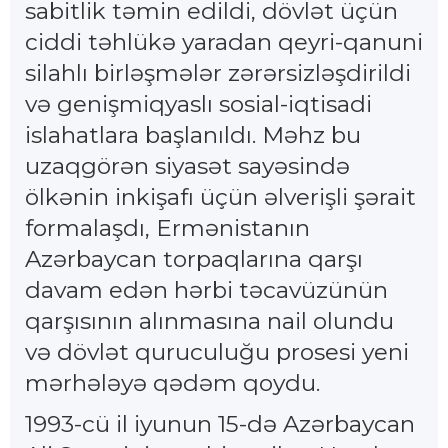
sabitlik təmin edildi, dövlət üçün
ciddi təhlükə yaradan qeyri-qanuni
silahlı birləşmələr zərərsizləşdirildi
və genişmiqyaslı sosial-iqtisadi
islahatlara başlanıldı. Məhz bu
uzaqgörən siyasət sayəsində
ölkənin inkişafı üçün əlverişli şərait
formalaşdı, Ermənistanın
Azərbaycan torpaqlarına qarşı
davam edən hərbi təcavüzünün
qarşısının alınmasına nail olundu
və dövlət quruculuğu prosesi yeni
mərhələyə qədəm qoydu.
1993-cü il iyunun 15-də Azərbaycan