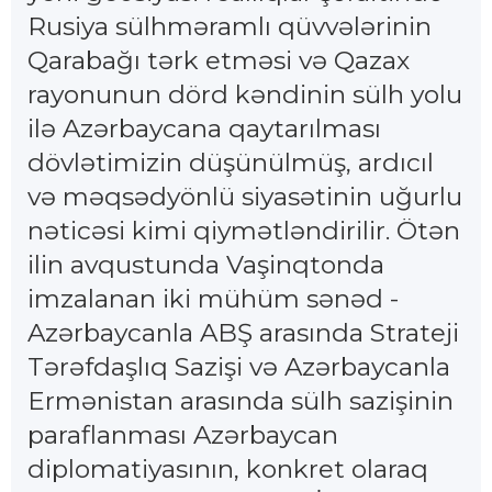
Rusiya sülhməramlı qüvvələrinin
Qarabağı tərk etməsi və Qazax
rayonunun dörd kəndinin sülh yolu
ilə Azərbaycana qaytarılması
dövlətimizin düşünülmüş, ardıcıl
və məqsədyönlü siyasətinin uğurlu
nəticəsi kimi qiymətləndirilir. Ötən
ilin avqustunda Vaşinqtonda
imzalanan iki mühüm sənəd -
Azərbaycanla ABŞ arasında Strateji
Tərəfdaşlıq Sazişi və Azərbaycanla
Ermənistan arasında sülh sazişinin
paraflanması Azərbaycan
diplomatiyasının, konkret olaraq