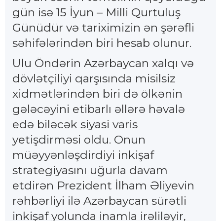
gün isə 15 İyun – Milli Qurtuluş
Günüdür və tariximizin ən şərəfli
səhifələrindən biri hesab olunur.
Ulu Öndərin Azərbaycan xalqı və
dövlətçiliyi qarşısında misilsiz
xidmətlərindən biri də ölkənin
gələcəyini etibarlı əllərə həvalə
edə biləcək siyasi varis
yetişdirməsi oldu. Onun
müəyyənləşdirdiyi inkişaf
strategiyasını uğurla davam
etdirən Prezident İlham Əliyevin
rəhbərliyi ilə Azərbaycan sürətli
inkişaf yolunda inamla irəliləyir,