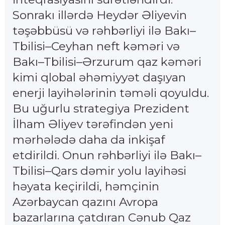
Sonrakı illərdə Heydər Əliyevin
təşəbbüsü və rəhbərliyi ilə Bakı–
Tbilisi–Ceyhan neft kəməri və
Bakı–Tbilisi–Ərzurum qaz kəməri
kimi qlobal əhəmiyyət daşıyan
enerji layihələrinin təməli qoyuldu.
Bu uğurlu strategiya Prezident
İlham Əliyev tərəfindən yeni
mərhələdə daha da inkişaf
etdirildi. Onun rəhbərliyi ilə Bakı–
Tbilisi–Qars dəmir yolu layihəsi
həyata keçirildi, həmçinin
Azərbaycan qazını Avropa
bazarlarına çatdıran Cənub Qaz