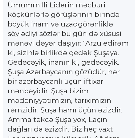
Ümummilli Liderin məcburi
köçkünlərlə görüşlərinin birində
böyük inam və uzaqgörənliklə
söylədiyi sözlər bu gün də xüsusi
mənəvi dəyər daşıyır: “Arzu edirəm
ki, sizinlə birlikdə gedək Şuşaya.
Gedəcəyik, inanın ki, gedəcəyik.
Şuşa Azərbaycanın gözüdür, hər
bir azərbaycanlı üçün iftixar
mənbəyidir. Şuşa bizim
mədəniyyətimizin, tariximizin
rəmzidir. Şuşa hamı üçün əzizdir.
Amma təkcə Şuşa yox, Laçın
dağları da əzizdir. Biz heç vaxt