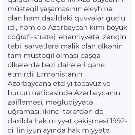
müstəqil yaşamasının əleyhinə
olan həm daxildəki qüvvələr güclü
idi, həm də Azərbaycan kimi böyük
coğrafi-strateji əhəmiyyətə, zəngin
təbii sərvətlərə malik olan ölkənin
tam müstəqil olması başqa
ölkələrdə bəzi dairələri qane
etmirdi. Ermənistanın
Azərbaycana etdiyi təcavüz və
bunun nəticəsində Azərbaycanın
zəifləməsi, məğlubiyyətə
uğraması, ikinci tərəfdən də
daxildə hakimiyyət çəkişməsi 1992-
ci ilin iyun ayında hakimiyyətə