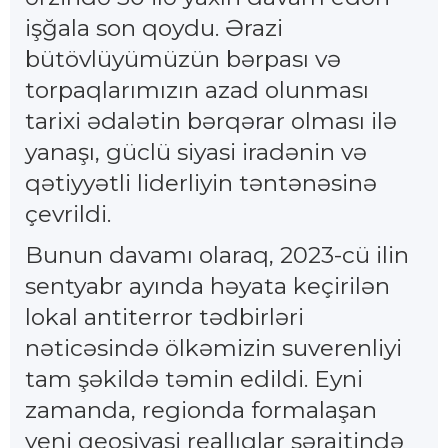
işğala son qoydu. Ərazi
bütövlüyümüzün bərpası və
torpaqlarımızın azad olunması
tarixi ədalətin bərqərar olması ilə
yanaşı, güclü siyasi iradənin və
qətiyyətli liderliyin təntənəsinə
çevrildi.
Bunun davamı olaraq, 2023-cü ilin
sentyabr ayında həyata keçirilən
lokal antiterror tədbirləri
nəticəsində ölkəmizin suverenliyi
tam şəkildə təmin edildi. Eyni
zamanda, regionda formalaşan
yeni geosiyasi reallıqlar şəraitində