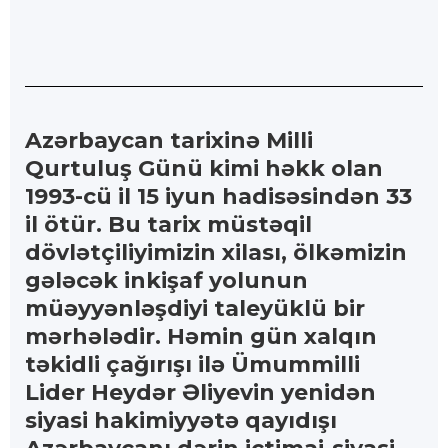
Azərbaycan tarixinə Milli
Qurtuluş Günü kimi həkk olan
1993-cü il 15 iyun hadisəsindən 33
il ötür. Bu tarix müstəqil
dövlətçiliyimizin xilası, ölkəmizin
gələcək inkişaf yolunun
müəyyənləşdiyi taleyüklü bir
mərhələdir. Həmin gün xalqın
təkidli çağırışı ilə Ümummilli
Lider Heydər Əliyevin yenidən
siyasi hakimiyyətə qayıdışı