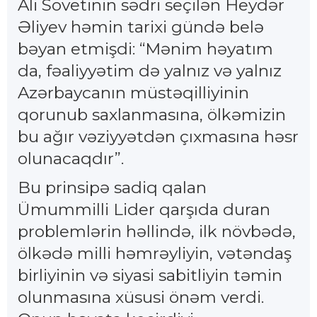
Ali Sovetinin sədri seçilən Heydər
Əliyev həmin tarixi gündə belə
bəyan etmişdi: “Mənim həyatım
da, fəaliyyətim də yalnız və yalnız
Azərbaycanın müstəqilliyinin
qorunub saxlanmasına, ölkəmizin
bu ağır vəziyyətdən çıxmasına həsr
olunacaqdır”.
Bu prinsipə sadiq qalan
Ümummilli Lider qarşıda duran
problemlərin həllində, ilk növbədə,
ölkədə milli həmrəyliyin, vətəndaş
birliyinin və siyasi sabitliyin təmin
olunmasına xüsusi önəm verdi.