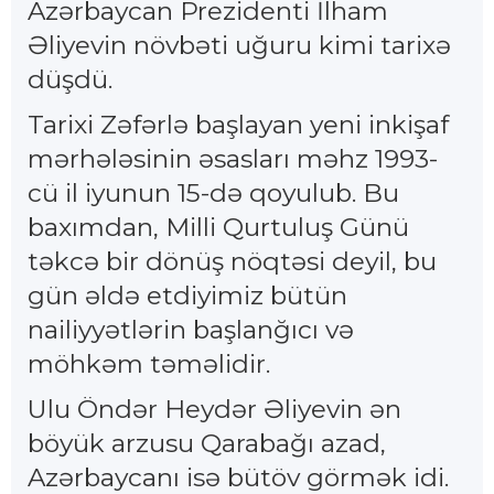
Azərbaycan Prezidenti İlham
Əliyevin növbəti uğuru kimi tarixə
düşdü.
Tarixi Zəfərlə başlayan yeni inkişaf
mərhələsinin əsasları məhz 1993-
cü il iyunun 15-də qoyulub. Bu
baxımdan, Milli Qurtuluş Günü
təkcə bir dönüş nöqtəsi deyil, bu
gün əldə etdiyimiz bütün
nailiyyətlərin başlanğıcı və
möhkəm təməlidir.
Ulu Öndər Heydər Əliyevin ən
böyük arzusu Qarabağı azad,
Azərbaycanı isə bütöv görmək idi.