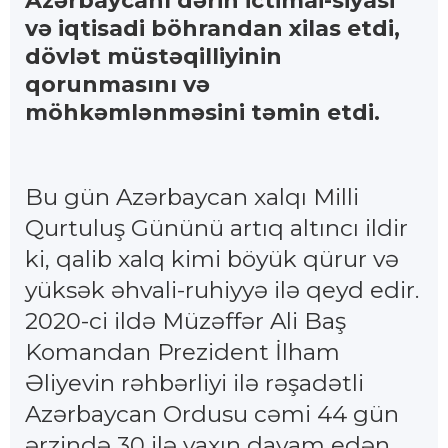
Azərbaycanı dərin ictimai-siyasi
və iqtisadi böhrandan xilas etdi,
dövlət müstəqilliyinin
qorunmasını və
möhkəmlənməsini təmin etdi.
Bu gün Azərbaycan xalqı Milli
Qurtuluş Gününü artıq altıncı ildir
ki, qalib xalq kimi böyük qürur və
yüksək əhvali-ruhiyyə ilə qeyd edir.
2020-ci ildə Müzəffər Ali Baş
Komandan Prezident İlham
Əliyevin rəhbərliyi ilə rəşadətli
Azərbaycan Ordusu cəmi 44 gün
ərzində 30 ilə yaxın davam edən