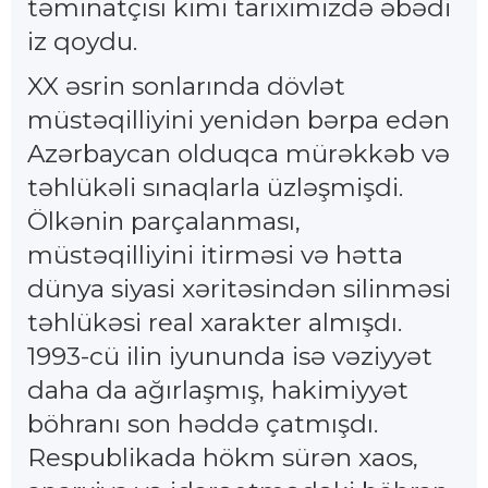
təminatçısı kimi tariximizdə əbədi
iz qoydu.
XX əsrin sonlarında dövlət
müstəqilliyini yenidən bərpa edən
Azərbaycan olduqca mürəkkəb və
təhlükəli sınaqlarla üzləşmişdi.
Ölkənin parçalanması,
müstəqilliyini itirməsi və hətta
dünya siyasi xəritəsindən silinməsi
təhlükəsi real xarakter almışdı.
1993-cü ilin iyununda isə vəziyyət
daha da ağırlaşmış, hakimiyyət
böhranı son həddə çatmışdı.
Respublikada hökm sürən xaos,