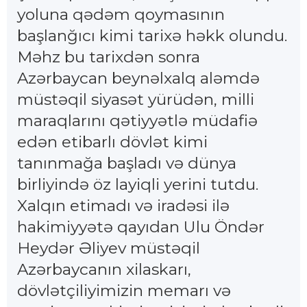
yoluna qədəm qoymasının
başlanğıcı kimi tarixə həkk olundu.
Məhz bu tarixdən sonra
Azərbaycan beynəlxalq aləmdə
müstəqil siyasət yürüdən, milli
maraqlarını qətiyyətlə müdafiə
edən etibarlı dövlət kimi
tanınmağa başladı və dünya
birliyində öz layiqli yerini tutdu.
Xalqın etimadı və iradəsi ilə
hakimiyyətə qayıdan Ulu Öndər
Heydər Əliyev müstəqil
Azərbaycanın xilaskarı,
dövlətçiliyimizin memarı və