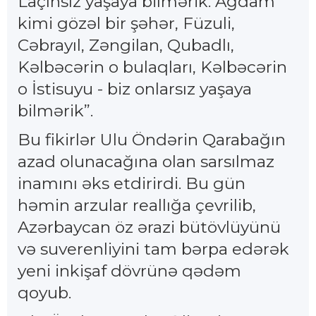
Laçınsız yaşaya bilmərik. Ağdam
kimi gözəl bir şəhər, Füzuli,
Cəbrayıl, Zəngilan, Qubadlı,
Kəlbəcərin o bulaqları, Kəlbəcərin
o İstisuyu - biz onlarsız yaşaya
bilmərik”.
Bu fikirlər Ulu Öndərin Qarabağın
azad olunacağına olan sarsılmaz
inamını əks etdirirdi. Bu gün
həmin arzular reallığa çevrilib,
Azərbaycan öz ərazi bütövlüyünü
və suverenliyini tam bərpa edərək
yeni inkişaf dövrünə qədəm
qoyub.