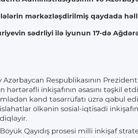
lələrin mərkəzləşdirilmiş qaydada həll
riyevin sədrliyi ilə iyunun 17-də Ağdə
v Azərbaycan Respublikasının Prezidenti 
 hərtərəfli inkişafının əsasını təşkil etdi
ümlədən kənd təsərrüfatı üzrə qəbul edil
islahatlar ölkənin sosial-iqtisadi inkişa
iqləyir.
Böyük Qayıdış prosesi milli inkişaf strat