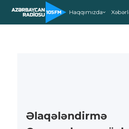
Haqqımızda
Xəbərl
Əlaqələndirmə