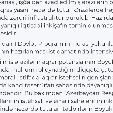
naşı, işğaldan azad edilmiş ərazilərin öl
qrasiyasını nəzərdə tutur. Ərazilərdə hə
də zəruri infrastruktur qurulub. Hazırda 
ayanıqlı iqtisadi inkişafın təmin olunma
əsidir.
 dair I Dövlət Proqramının icrası yekun
nın hazırlanması istiqamətində intensiv i
miş ərazilərin aqrar potensialının Böyük
ində mühüm rol oynadığını diqqətə çatdı
ərəli istifadə, aqrar istehsalın genişlən
ə də kənd təsərrüfatı sahəsində dayanı
rindəndir. Bu baxımdan “Azərbaycan Resp
arının istehsalı və emalı sahələrinin ink
ində nəzərdə tutulan tədbirlərin Böyük 