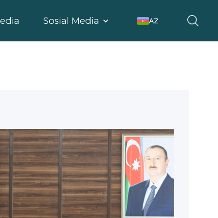
edia
Sosial Media
AZ