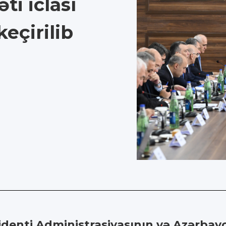
ti iclası
eçirilib
denti Administrasiyasının və Azərbay