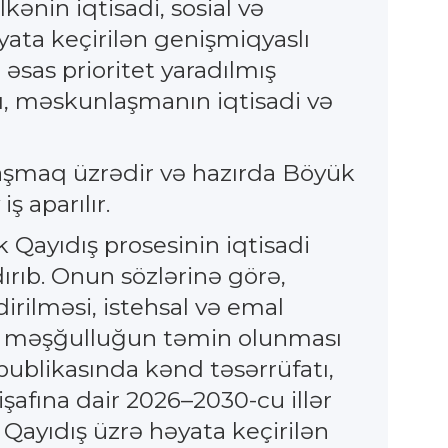
kənin iqtisadi, sosial və
yata keçirilən genişmiqyaslı
əsas prioritet yaradılmış
sı, məskunlaşmanın iqtisadi və
laşmaq üzrədir və hazırda Böyük
ş aparılır.
 Qayıdış prosesinin iqtisadi
rıb. Onun sözlərinə görə,
dirilməsi, istehsal və emal
qlı məşğulluğun təmin olunması
ublikasında kənd təsərrüfatı,
işafına dair 2026–2030-cu illər
Qayıdış üzrə həyata keçirilən