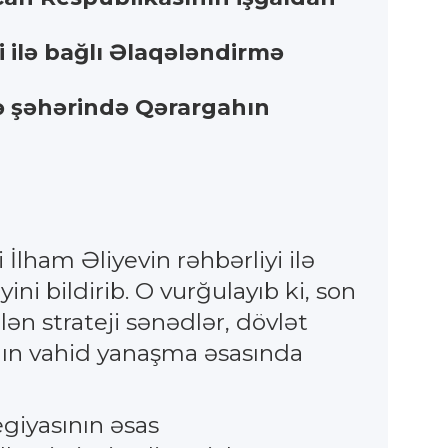
i ilə bağlı Əlaqələndirmə
rə şəhərində Qərargahın
İlham Əliyevin rəhbərliyi ilə
yini bildirib. O vurğulayıb ki, son
ən strateji sənədlər, dövlət
fının vahid yanaşma əsasında
egiyasının əsas