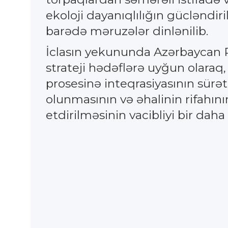
ekoloji dayanıqlılığın gücləndir
barədə məruzələr dinlənilib.
İclasın yekununda Azərbaycan R
strateji hədəflərə uyğun olaraq,
prosesinə inteqrasiyasının sürə
olunmasının və əhalinin rifahın
etdirilməsinin vacibliyi bir daha 