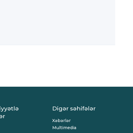
iyyətlə
Digər səhifələr
ər
Xəbərlər
Multimedia