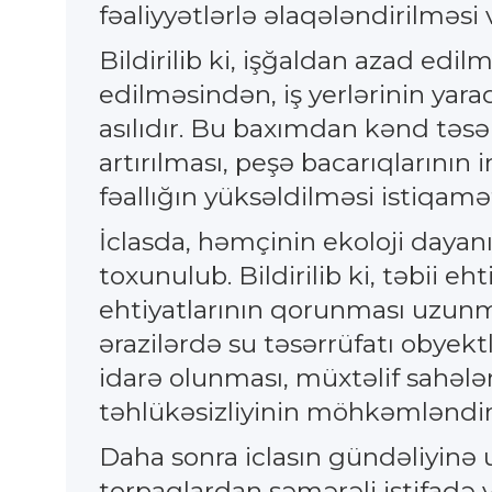
fəaliyyətlərlə əlaqələndirilməsi 
Bildirilib ki, işğaldan azad ed
edilməsindən, iş yerlərinin yar
asılıdır. Bu baxımdan kənd təsə
artırılması, peşə bacarıqlarının 
fəallığın yüksəldilməsi istiqamə
İclasda, həmçinin ekoloji dayanı
toxunulub. Bildirilib ki, təbii e
ehtiyatlarının qorunması uzunm
ərazilərdə su təsərrüfatı obyektl
idarə olunması, müxtəlif sahələr
təhlükəsizliyinin möhkəmləndiri
Daha sonra iclasın gündəliyinə u
torpaqlardan səmərəli istifadə 