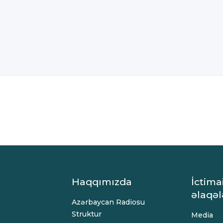
Haqqımızda
İctima
əlaqəl
Azərbaycan Radiosu
Struktur
Media