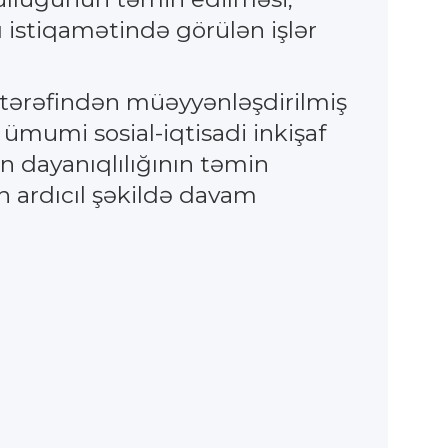
ı istiqamətində görülən işlər
 tərəfindən müəyyənləşdirilmiş
 ümumi sosial-iqtisadi inkişaf
in dayanıqlılığının təmin
n ardıcıl şəkildə davam