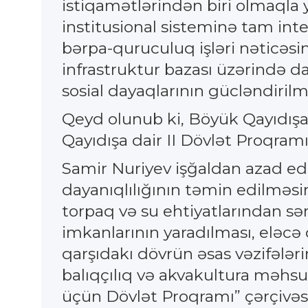
istiqamətlərindən biri olmaqla ya
institusional sisteminə tam inte
bərpa-quruculuq işləri nəticəsin
infrastruktur bazası üzərində d
sosial dayaqlarının gücləndirilm
Qeyd olunub ki, Böyük Qayıdışa
Qayıdışa dair II Dövlət Proqramı
Samir Nuriyev işğaldan azad edil
dayanıqlılığının təmin edilməs
torpaq və su ehtiyatlarından səm
imkanlarının yaradılması, eləc
qarşıdakı dövrün əsas vəzifələ
balıqçılıq və akvakultura məhsull
üçün Dövlət Proqramı” çərçivəs