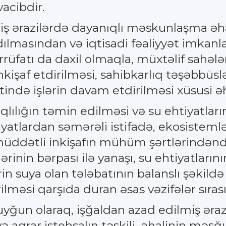
vacibdir.
ilmiş ərazilərdə dayanıqlı məskunlaşma
adılmasından və iqtisadi fəaliyyət imkan
rrüfatı da daxil olmaqla, müxtəlif sahə
inkişaf etdirilməsi, sahibkarlıq təşəbbüs
tində işlərin davam etdirilməsi xüsusi ə
qlılığın təmin edilməsi və su ehtiyatlar
htiyatlardan səmərəli istifadə, ekosistem
üddətli inkişafın mühüm şərtlərindəndi
ərinin bərpası ilə yanaşı, su ehtiyatları
in suya olan tələbatının balanslı şəkild
lməsi qarşıda duran əsas vəzifələr sıras
yğun olaraq, işğaldan azad edilmiş ərazi
və aqrar istehsalın təşkili, əhalinin mə