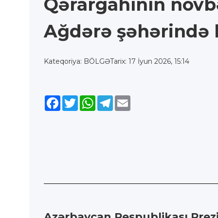
Qərargahının növbə
Ağdərə şəhərində k
Kateqoriya: BÖLGƏ
Tarix: 17 İyun 2026, 15:14
Facebook
Twitter
WhatsApp
Telegram
Email
Azərbaycan Respublikası Prezi