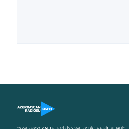
"AZƏRBAYCAN TELEVİZİYA VƏ RADİO VERİLİŞLƏRİ"