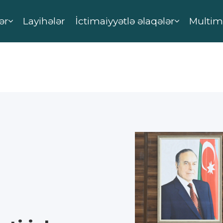
ər
Layihələr
İctimaiyyətlə əlaqələr
Multim