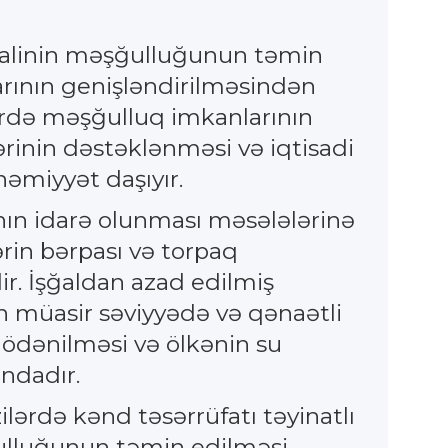
 əhalinin məşğulluğunun təmin
larının genişləndirilməsindən
lərdə məşğulluq imkanlarının
lərinin dəstəklənməsi və iqtisadi
həmiyyət daşıyır.
ının idarə olunması məsələlərinə
lərin bərpası və torpaq
r. İşğaldan azad edilmiş
nın müasir səviyyədə və qənaətli
ə ödənilməsi və ölkənin su
ındadır.
lərdə kənd təsərrüfatı təyinatlı
şğulluğunun təmin edilməsi,