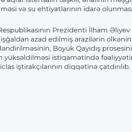
ilməsi və su ehtiyatlarının idarə olunmas
espublikasının Prezidenti İlham Əliyev
 işğaldan azad edilmiş ərazilərin ölkənin
tləndirilməsinin, Böyük Qayıdış prosesin
ın yüksəldilməsi istiqamətində fəaliyyəti
iclas iştirakçılarının diqqətinə çatdırılıb.