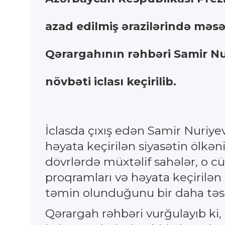
azad edilmiş ərazilərində məsə
Qərargahının rəhbəri Samir Nu
növbəti iclası keçirilib.
İclasda çıxış edən Samir Nuriye
həyata keçirilən siyasətin ölkənin
dövrlərdə müxtəlif sahələr, o c
proqramları və həyata keçirilən 
təmin olunduğunu bir daha təsd
Qərargah rəhbəri vurğulayıb ki, 