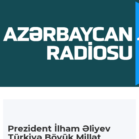
Prezident İlham Əliyev
Türkiyə Böyük Millət