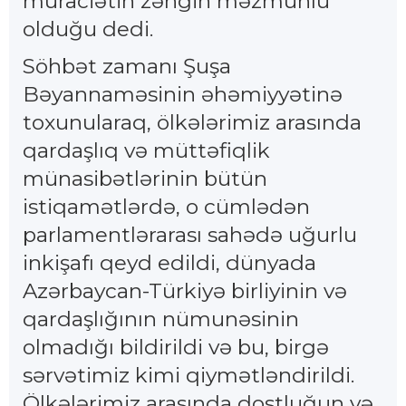
müraciətin zəngin məzmunlu
olduğu dedi.
Söhbət zamanı Şuşa
Bəyannaməsinin əhəmiyyətinə
toxunularaq, ölkələrimiz arasında
qardaşlıq və müttəfiqlik
münasibətlərinin bütün
istiqamətlərdə, o cümlədən
parlamentlərarası sahədə uğurlu
inkişafı qeyd edildi, dünyada
Azərbaycan-Türkiyə birliyinin və
qardaşlığının nümunəsinin
olmadığı bildirildi və bu, birgə
sərvətimiz kimi qiymətləndirildi.
Ölkələrimiz arasında dostluğun və