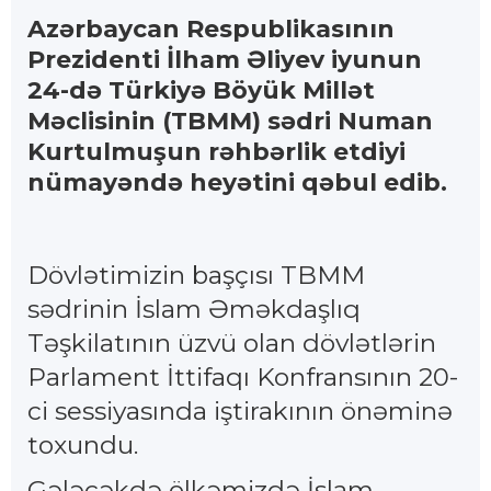
Azərbaycan Respublikasının
Prezidenti İlham Əliyev iyunun
24-də Türkiyə Böyük Millət
Məclisinin (TBMM) sədri Numan
Kurtulmuşun rəhbərlik etdiyi
nümayəndə heyətini qəbul edib.
Dövlətimizin başçısı TBMM
sədrinin İslam Əməkdaşlıq
Təşkilatının üzvü olan dövlətlərin
Parlament İttifaqı Konfransının 20-
ci sessiyasında iştirakının önəminə
toxundu.
Gələcəkdə ölkəmizdə İslam