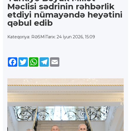
Məclisi sədrinin rəhbərlik
etdiyi nümayəndə heyətini
qəbul edib
Kateqoriya: RƏSMİ
Tarix: 24 İyun 2026, 15:09
Facebook
Twitter
WhatsApp
Telegram
Email