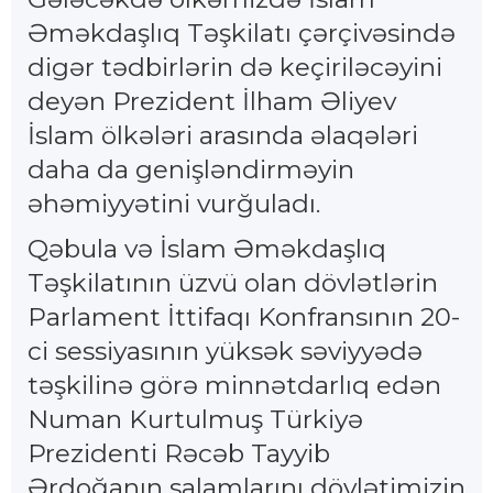
Əməkdaşlıq Təşkilatı çərçivəsində
digər tədbirlərin də keçiriləcəyini
deyən Prezident İlham Əliyev
İslam ölkələri arasında əlaqələri
daha da genişləndirməyin
əhəmiyyətini vurğuladı.
Qəbula və İslam Əməkdaşlıq
Təşkilatının üzvü olan dövlətlərin
Parlament İttifaqı Konfransının 20-
ci sessiyasının yüksək səviyyədə
təşkilinə görə minnətdarlıq edən
Numan Kurtulmuş Türkiyə
Prezidenti Rəcəb Tayyib
Ərdoğanın salamlarını dövlətimizin