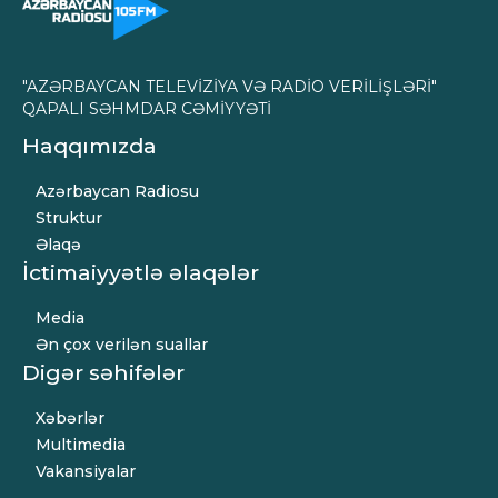
"AZƏRBAYCAN TELEVİZİYA VƏ RADİO VERİLİŞLƏRİ"
QAPALI SƏHMDAR CƏMİYYƏTİ
Haqqımızda
Azərbaycan Radiosu
Struktur
Əlaqə
İctimaiyyətlə əlaqələr
Media
Ən çox verilən suallar
Digər səhifələr
Xəbərlər
Multimedia
Vakansiyalar