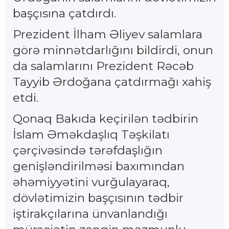
başçısına çatdırdı.
Prezident İlham Əliyev salamlara
görə minnətdarlığını bildirdi, onun
da salamlarını Prezident Rəcəb
Tayyib Ərdoğana çatdırmağı xahiş
etdi.
Qonaq Bakıda keçirilən tədbirin
İslam Əməkdaşlıq Təşkilatı
çərçivəsində tərəfdaşlığın
genişləndirilməsi baxımından
əhəmiyyətini vurğulayaraq,
dövlətimizin başçısının tədbir
iştirakçılarına ünvanlandığı