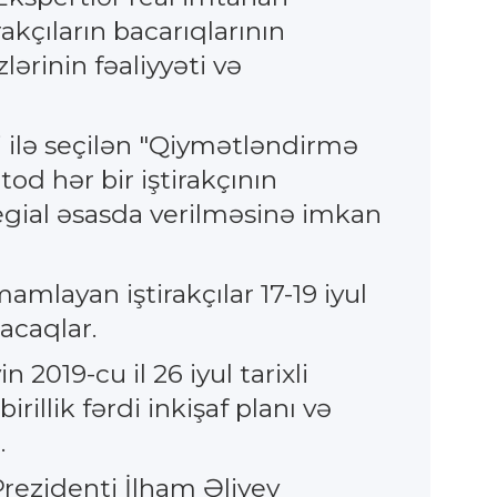
akçıların bacarıqlarının
rinin fəaliyyəti və
 ilə seçilən "Qiymətləndirmə
od hər bir iştirakçının
egial əsasda verilməsinə imkan
mlayan iştirakçılar 17-19 iyul
acaqlar.
2019-cu il 26 iyul tarixli
illik fərdi inkişaf planı və
.
Prezidenti İlham Əliyev