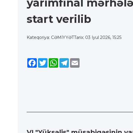
yarımfinal mərhəl
start verilib
Kateqoriya: CƏMİYYƏT
Tarix: 03 İyul 2026, 15:25
Facebook
Twitter
WhatsApp
Telegram
Email
VI "Yüksəliş" müsabiqəsinin yar