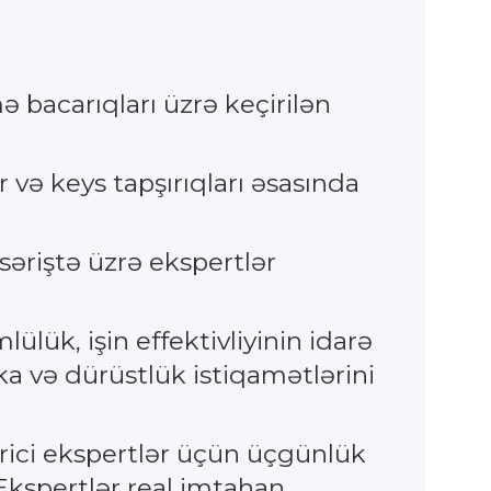
bacarıqları üzrə keçirilən
 və keys tapşırıqları əsasında
əriştə üzrə ekspertlər
ülük, işin effektivliyinin idarə
ka və dürüstlük istiqamətlərini
irici ekspertlər üçün üçgünlük
 Ekspertlər real imtahan