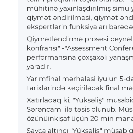
mühitinə yaxınlaşdırılmış simuly
qiymətləndirilməsi, qiymətlənd
ekspertlərin funksiyaları barədə 
Qiymətləndirmə prosesi beynəlx
konfransı" -"Assessment Confere
performansına çoxşaxəli yanaşm
yaradır.
Yarımfinal mərhələsi iyulun 5-d
tarixlərində keçiriləcək final 
Xatırladaq ki, "Yüksəliş" müsabiq
Sərəncamı ilə təsis olunub. Müsab
özünüinkişaf üçün 20 min manat
Sayca altıncı "Yüksəliş" müsabiq