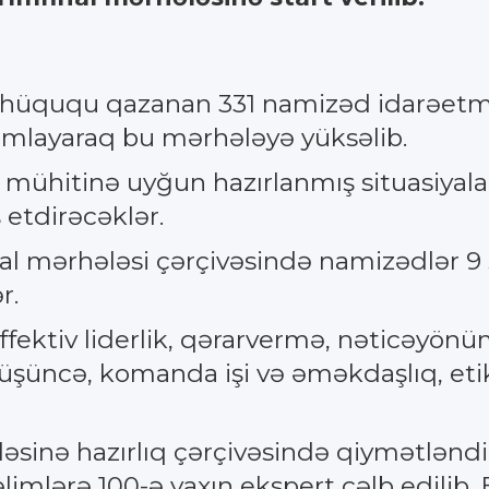
k hüququ qazanan 331 namizəd idarəetmə 
mlayaraq bu mərhələyə yüksəlib.
ş mühitinə uyğun hazırlanmış situasiyalar
 etdirəcəklər.
 mərhələsi çərçivəsində namizədlər 9 s
r.
ffektiv liderlik, qərarvermə, nəticəyönüml
 düşüncə, komanda işi və əməkdaşlıq, eti
əsinə hazırlıq çərçivəsində qiymətlənd
limlərə 100-ə yaxın ekspert cəlb edilib.