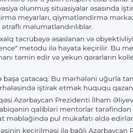
asiya olunmuş situasiyalar əsasında iştir
irmə meyarları, qiymətləndirmə mərkəzlə
ətraflı məlumatlandırılıblar.
alq təcrübəyə əsaslanan və obyektivliyi
nce" metodu ilə həyata keçirilir. Bu met
anı təmin edir və yekun qərarların koll
ə başa çatacaq. Bu mərhələni uğurla tama
mərhələsində iştirak etmək hüququ qazan
əsi Azərbaycan Prezidenti İlham Əliyevin 
iqənin qalibləri mentorlar tərəfindən bir
 məbləğində pul mükafatı əldə edirlər
əsinin keçirilməsi ilə bağlı Azərbaycan 