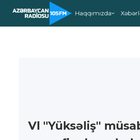
Haqqımızda
Xəbərl
Vl "Yüksəliş" müsa