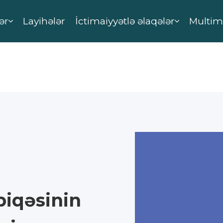
ər
Layihələr
İctimaiyyətlə əlaqələr
Multim
biqəsinin