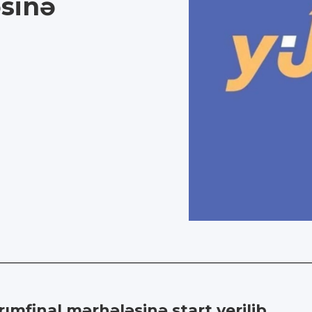
əsinə
ımfinal mərhələsinə start verilib.