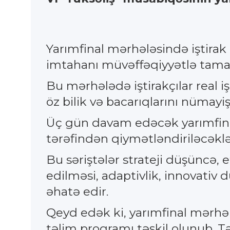
Yarımfinal mərhələsində iştira
imtahanı müvəffəqiyyətlə tama
Bu mərhələdə iştirakçılar real i
öz bilik və bacarıqlarını nümayiş
Üç gün davam edəcək yarımfinal
tərəfindən qiymətləndiriləcəklə
Bu səriştələr strateji düşüncə, e
edilməsi, adaptivlik, innovativ
əhatə edir.
Qeyd edək ki, yarımfinal mərhəl
təlim proqramı təşkil olunub. Tə