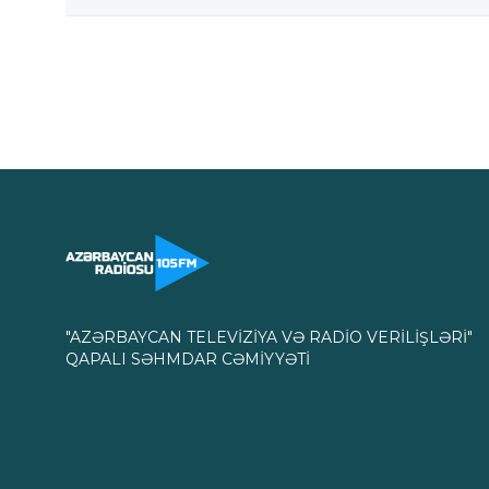
"AZƏRBAYCAN TELEVİZİYA VƏ RADİO VERİLİŞLƏRİ"
QAPALI SƏHMDAR CƏMİYYƏTİ