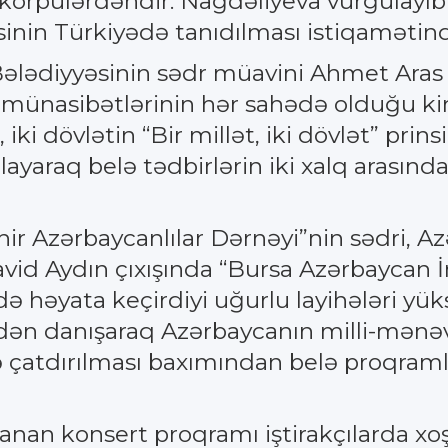
 körpülərdəndir. Nağdəliyeva vurğulayıb
inin Türkiyədə tanıdılması istiqamətind
 Bələdiyyəsinin sədr müavini Ahmet Aras
q münasibətlərinin hər sahədə olduğu 
O, iki dövlətin “Bir millət, iki dövlət” pri
ayaraq belə tədbirlərin iki xalq arasınd
ir Azərbaycanlılar Dərnəyi”nin sədri, A
avid Aydın çıxışında “Bursa Azərbaycan 
də həyata keçirdiyi uğurlu layihələri yük
n danışaraq Azərbaycanın milli-mənəvi
rə çatdırılması baxımından belə proqram
anan konsert proqramı iştirakçılarda xoş