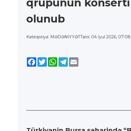
qrupunun konserti 
olunub
Kateqoriya: MƏDƏNİYYƏT
Tarix: 04 İyul 2026, 07:08
Facebook
Twitter
WhatsApp
Telegram
Email
Türkiyənin Bursa şəhərində “