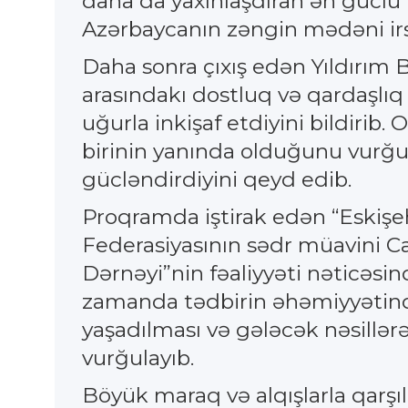
daha da yaxınlaşdıran ən güclü
Azərbaycanın zəngin mədəni irs
Daha sonra çıxış edən Yıldırım
arasındakı dostluq və qardaşlı
uğurla inkişaf etdiyini bildirib. 
birinin yanında olduğunu vurğul
gücləndirdiyini qeyd edib.
Proqramda iştirak edən “Eskişeh
Federasiyasının sədr müavini C
Dərnəyi”nin fəaliyyəti nəticəsin
zamanda tədbirin əhəmiyyətində
yaşadılması və gələcək nəsillə
vurğulayıb.
Böyük maraq və alqışlarla qarşıl