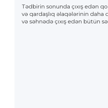
Tədbirin sonunda çıxış edən qo
və qardaşlıq əlaqələrinin daha
və səhnədə çıxış edən bütün sən