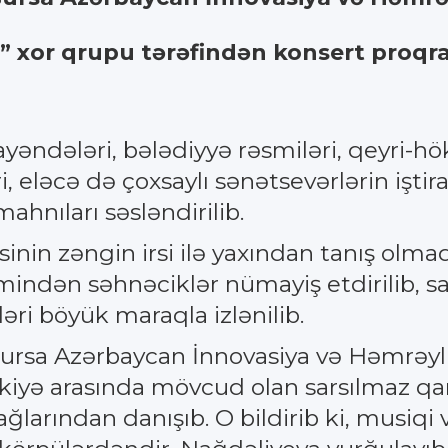
l” xor qrupu tərəfindən konsert proqra
ayəndələri, bələdiyyə rəsmiləri, qeyri-hö
i, eləcə də çoxsaylı sənətsevərlərin işt
mahnıları səsləndirilib.
nin zəngin irsi ilə yaxından tanış olm
lmindən səhnəciklər nümayiş etdirilib, sa
əri böyük maraqla izlənilib.
“Bursa Azərbaycan İnnovasiya və Həmrəyli
kiyə arasında mövcud olan sarsılmaz qa
ğlarından danışıb. O bildirib ki, musiqi v