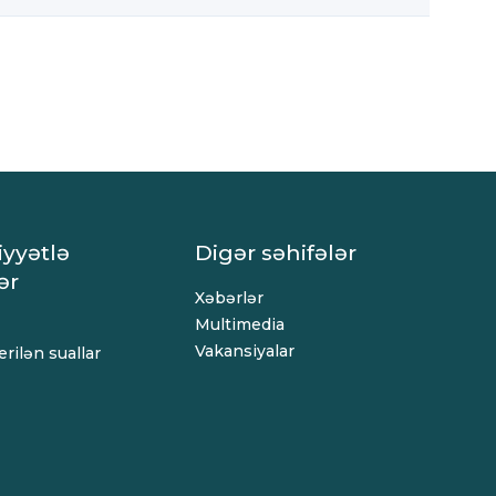
iyyətlə
Digər səhifələr
ər
Xəbərlər
Multimedia
Vakansiyalar
rilən suallar