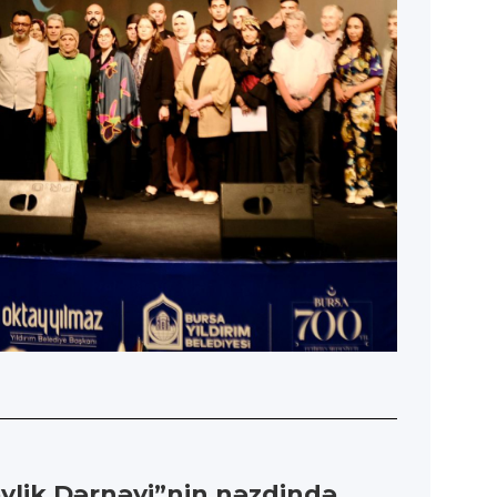
ylik Dərnəyi”nin nəzdində