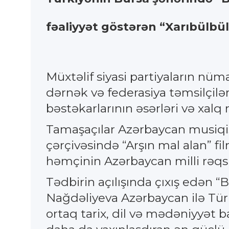
fəaliyyət göstərən “Xarıbülbü
Müxtəlif siyasi partiyaların nüm
dərnək və federasiya təmsilçilər
bəstəkarlarının əsərləri və xalq 
Tamaşaçılar Azərbaycan musiqisi
çərçivəsində “Arşın mal alan” fi
həmçinin Azərbaycan milli rəqsl
Tədbirin açılışında çıxış edən 
Nağdəliyeva Azərbaycan ilə Tür
ortaq tarix, dil və mədəniyyət ba