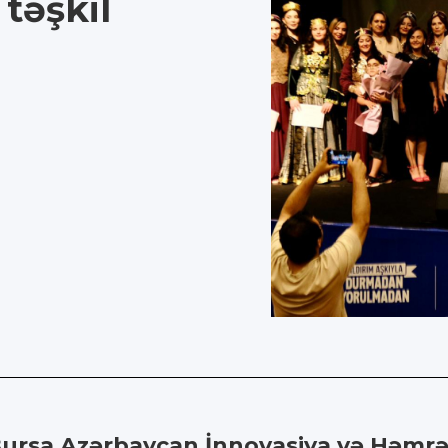
təşkil
Bursa Azərbaycan İnnovasiya və Həmrə