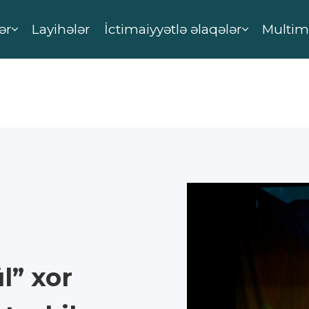
ər
Layihələr
İctimaiyyətlə əlaqələr
Multim
l” xor