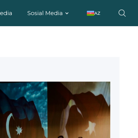
edia
Sosial Media
AZ