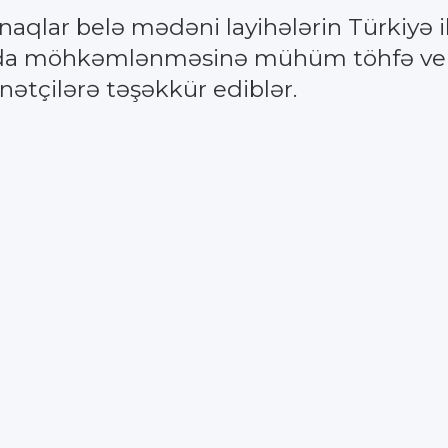
naqlar belə mədəni layihələrin Türkiyə 
 da möhkəmlənməsinə mühüm töhfə verdiy
ətçilərə təşəkkür ediblər.