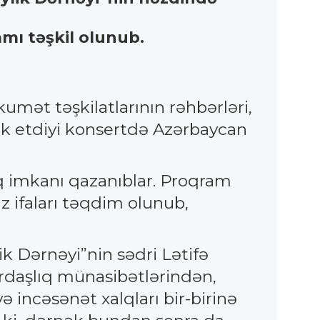
mı təşkil olunub.
kumət təşkilatlarının rəhbərləri,
irak etdiyi konsertdə Azərbaycan
aq imkanı qazanıblar. Proqram
z ifaları təqdim olunub,
k Dərnəyi”nin sədri Lətifə
rdaşlıq münasibətlərindən,
ə incəsənət xalqları bir-birinə