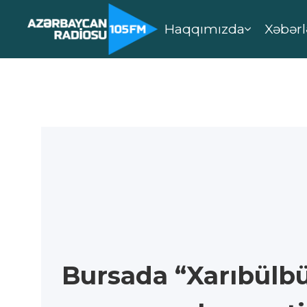
Haqqımızda
Xəbərl
Bursada “Xarıbülbü