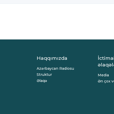
Haqqımızda
İctima
əlaqəl
Azərbaycan Radiosu
Struktur
Media
Əlaqə
Ən çox ve