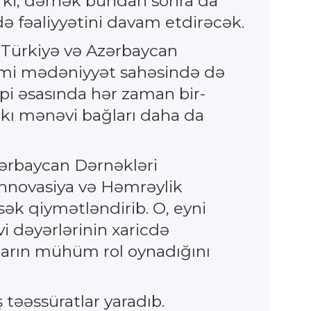
 ki, dərnək bundan sonra da
ə fəaliyyətini davam etdirəcək.
 Türkiyə və Azərbaycan
kimi mədəniyyət sahəsində də
nsipi əsasında hər zaman bir-
akı mənəvi bağları daha da
zərbaycan Dərnəkləri
İnnovasiya və Həmrəylik
sək qiymətləndirib. O, eyni
 dəyərlərinin xaricdə
ların mühüm rol oynadığını
 təəssüratlar yaradıb.