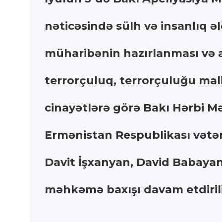
nəticəsində sülh və insanlıq ə
müharibənin hazırlanması və a
terrorçuluq, terrorçuluğu mali
cinayətlərə görə Bakı Hərbi M
Ermənistan Respublikası vətə
Davit İşxanyan, David Babayan
məhkəmə baxışı davam etdiril