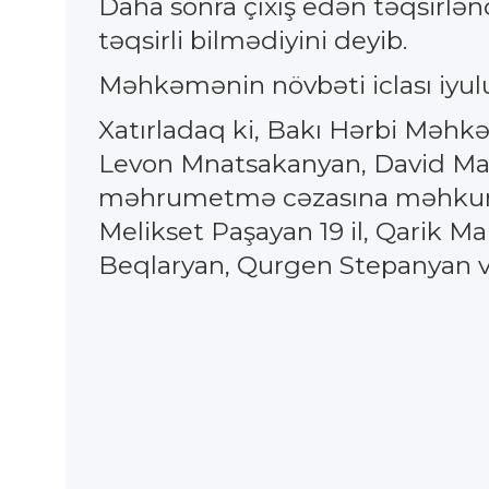
Daha sonra çıxış edən təqsirlən
təqsirli bilmədiyini deyib.
Məhkəmənin növbəti iclası iyulu
Xatırladaq ki, Bakı Hərbi Məhkə
Levon Mnatsakanyan, David Man
məhrumetmə cəzasına məhkum e
Melikset Paşayan 19 il, Qarik Mar
Beqlaryan, Qurgen Stepanyan və