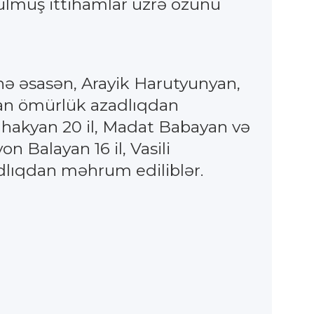
rülmüş ittihamlar üzrə özünü
ünə əsasən, Arayik Harutyunyan,
an ömürlük azadlıqdan
akyan 20 il, Madat Babayan və
n Balayan 16 il, Vasili
dlıqdan məhrum ediliblər.