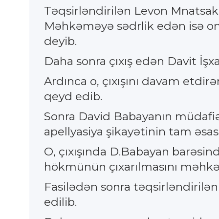
Təqsirləndirilən Levon Mnatsak
Məhkəməyə sədrlik edən isə on
deyib.
Daha sonra çıxış edən Davit İşx
Ardınca o, çıxışını davam etdir
qeyd edib.
Sonra David Babayanın müdafiəç
apellyasiya şikayətinin tam əsas
O, çıxışında D.Babayan barəsin
hökmünün çıxarılmasını məhkə
Fasilədən sonra təqsirləndirilə
edilib.