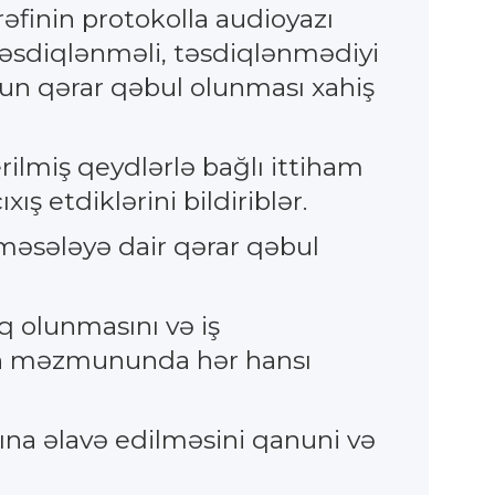
əfinin protokolla audioyazı
r təsdiqlənməli, təsdiqlənmədiyi
un qərar qəbul olunması xahiş
ilmiş qeydlərlə bağlı ittiham
 etdiklərini bildiriblər.
məsələyə dair qərar qəbul
 olunmasını və iş
arın məzmununda hər hansı
na əlavə edilməsini qanuni və