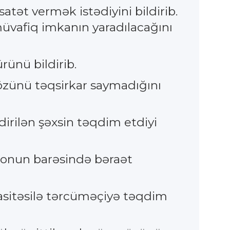
ət vermək istədiyini bildirib.
vafiq imkanın yaradılacağını
rünü bildirib.
a özünü təqsirkar saymadığını
rilən şəxsin təqdim etdiyi
ə onun barəsində bəraət
vasitəsilə tərcüməçiyə təqdim