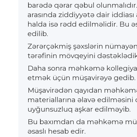
barədə qərar qəbul olunmalıdır.
arasında ziddiyyətə dair iddiası
halda isə rədd edilməlidir. Bu
edilib.
Zərərçəkmiş şəxslərin nümayənd
tərəfinin mövqeyini dəstəklədikl
Daha sonra məhkəmə kollegiyası
etmək üçün müşavirəyə gedib.
Müşavirədən qayıdan məhkəmə k
materiallarına əlavə edilməsini
uyğunsuzluq aşkar edilməyib.
Bu baxımdan da məhkəmə müdafiə
əsaslı hesab edir.