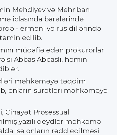
Emin Mehdiyev və Mehriban
mə iclasında barələrində
llərdə - erməni və rus dillərində
təmin edilib.
amını müdafiə edən prokurorlar
rəisi Abbas Abbaslı, həmin
iblər.
qeydləri məhkəməyə təqdim
lib, onların surətləri məhkəməyə
i, Cinayət Prosessual
rilmiş yazılı qeydlər məhkəmə
halda isə onların rədd edilməsi