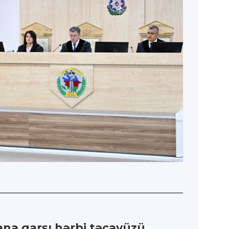
na qarşı hərbi təcavüzü