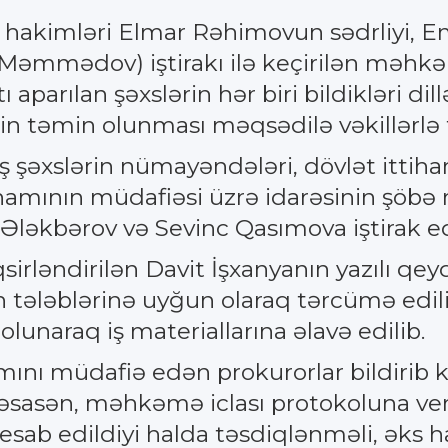
 hakimləri Elmar Rəhimovun sədrliyi, 
 Məmmədov) iştirakı ilə keçirilən məhkə
tı aparılan şəxslərin hər biri bildikləri di
n təmin olunması məqsədilə vəkillərlə 
şəxslərin nümayəndələri, dövlət ittih
hamının müdafiəsi üzrə idarəsinin şöbə 
 Ələkbərov və Sevinc Qasımova iştirak ed
irləndirilən Davit İşxanyanın yazılı 
n tələblərinə uyğun olaraq tərcümə edi
olunaraq iş materiallarına əlavə edilib.
mını müdafiə edən prokurorlar bildirib k
 əsasən, məhkəmə iclası protokoluna ve
 hesab edildiyi halda təsdiqlənməli, əks 