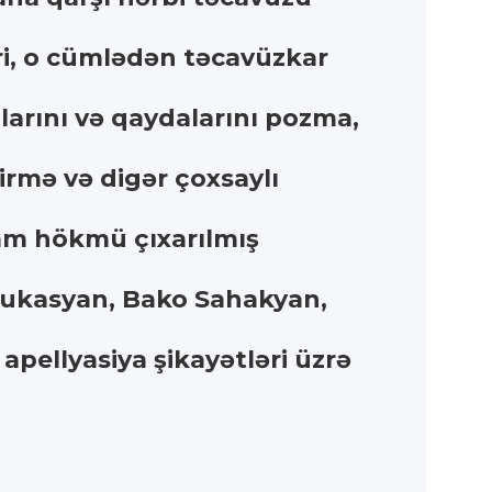
əri, o cümlədən təcavüzkar
arını və qaydalarını pozma,
irmə və digər çoxsaylı
ham hökmü çıxarılmış
Qukasyan, Bako Sahakyan,
pellyasiya şikayətləri üzrə