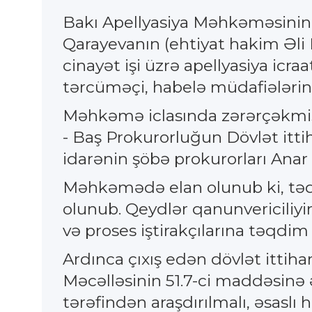
Bakı Apellyasiya Məhkəməsinin
Qarayevanın (ehtiyat hakim Əli
cinayət işi üzrə apellyasiya icraa
tərcüməçi, habelə müdafiələrini
Məhkəmə iclasında zərərçəkmiş 
- Baş Prokurorluğun Dövlət itti
idarənin şöbə prokurorları Anar
Məhkəmədə elan olunub ki, təqs
olunub. Qeydlər qanunvericiliyi
və proses iştirakçılarına təqdim 
Ardınca çıxış edən dövlət ittiha
Məcəlləsinin 51.7-ci maddəsinə
tərəfindən araşdırılmalı, əsaslı