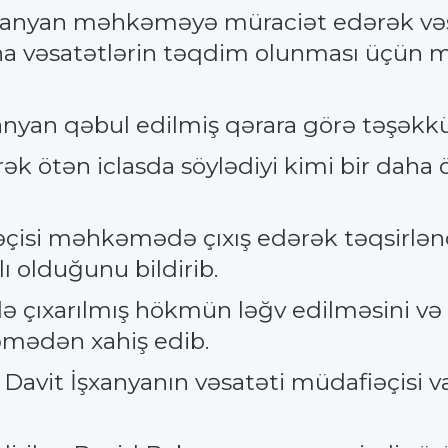
anyan məhkəməyə müraciət edərək vəsat
a vəsatətlərin təqdim olunması üçün mü
anyan qəbul edilmiş qərara görə təşəkkü
ərək ötən iclasda söylədiyi kimi bir dah
isi məhkəmədə çıxış edərək təqsirləndi
lı olduğunu bildirib.
də çıxarılmış hökmün ləğv edilməsini v
mədən xahiş edib.
n Davit İşxanyanın vəsatəti müdafiəçisi 