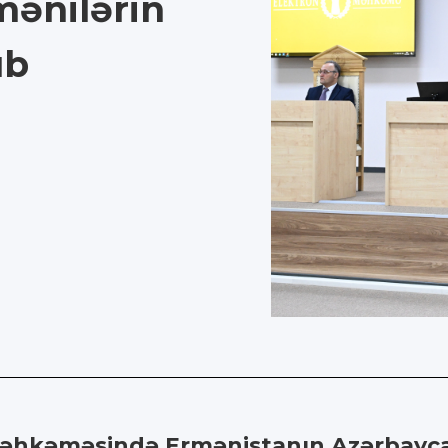
mənilərin
ıb
 Məhkəməsində Ermənistanın Azərbayca