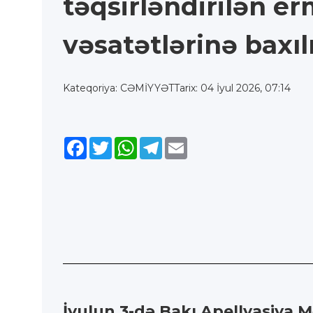
təqsirləndirilən er
vəsatətlərinə baxıl
Kateqoriya: CƏMİYYƏT
Tarix: 04 İyul 2026, 07:14
Facebook
Twitter
WhatsApp
Telegram
Email
İyulun 3-də Bakı Apellyasiya