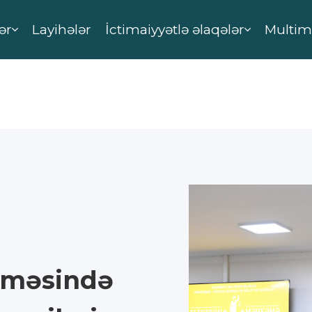
ər
Layihələr
İctimaiyyətlə əlaqələr
Multim
əməsində