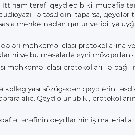
 İttiham tərəfi qeyd edib ki, müdafiə tər
 audioyazı ilə təsdiqini taparsa, qeydlə
 əsasla məhkəmədən qanunvericiliyə uyğ
ələri məhkəmə iclası protokollarına ver
ərini və bu məsələdə eyni mövqedən çıxış
 məhkəmə iclası protokolları ilə bağlı 
ollegiyası sözügedən qeydlərin təsdiq
 qərara alıb. Qeyd olunub ki, protokoll
 tərəfinin qeydlərinin iş materialları