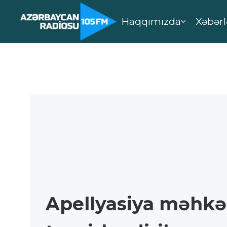
Haqqımızda
Xəbərl
Apellyasiya məhk