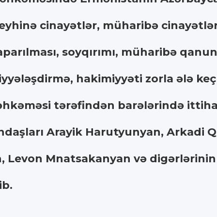
leyhinə cinayətlər, müharibə cinayətl
parılması, soyqırımı, müharibə qanunl
yyələşdirmə, hakimiyyəti zorla ələ keç
əhkəməsi tərəfindən barələrində itti
ndaşları Arayik Harutyunyan, Arkadi 
, Levon Mnatsakanyan və digərlərinin a
ib.