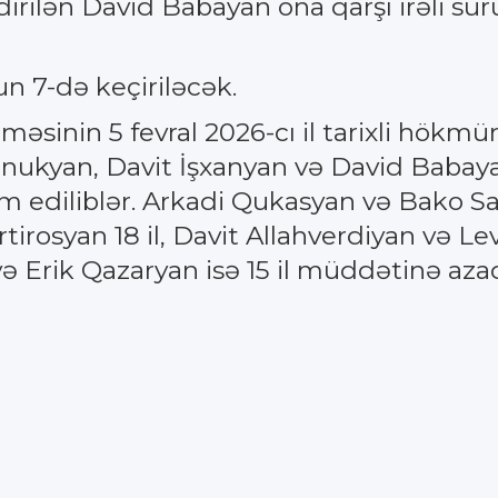
dirilən David Babayan ona qarşı irəli sü
n 7-də keçiriləcək.
məsinin 5 fevral 2026-cı il tarixli hökm
ukyan, Davit İşxanyan və David Babay
diliblər. Arkadi Qukasyan və Bako Sah
tirosyan 18 il, Davit Allahverdiyan və Levo
 Erik Qazaryan isə 15 il müddətinə aza