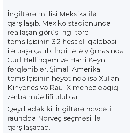
İngiltərə millisi Meksika ilə
qarşılaşıb. Mexiko stadionunda
reallaşan görüş İngiltərə
təmsilçisinin 3:2 hesablı qələbəsi
ilə başa çatıb. İngiltərə yığmasında
Cud Bellinqem və Harri Keyn
fərqləniblər. Şimali Amerika
təmsilçisinin heyətində isə Xulian
Kinyones və Raul Ximenez dəqiq
zərbə müəllifi olublar.
Qeyd edək ki, İngiltərə növbəti
raundda Norveç seçməsi ilə
qarşılaşacaq.