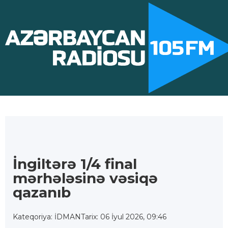
İngiltərə 1/4 final
mərhələsinə vəsiqə
qazanıb
Kateqoriya: İDMAN
Tarix: 06 İyul 2026, 09:46