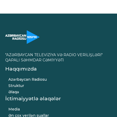
"AZƏRBAYCAN TELEVİZİYA VƏ RADİO VERİLİŞLƏRİ"
QAPALI SƏHMDAR CƏMİYYƏTİ
Haqqımızda
Azərbaycan Radiosu
Struktur
Əlaqə
İctimaiyyətlə əlaqələr
Media
Ən çox verilən suallar