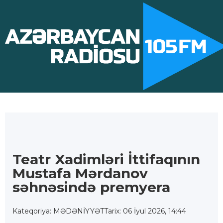
Teatr Xadimləri İttifaqının
Mustafa Mərdanov
səhnəsində premyera
Kateqoriya: MƏDƏNİYYƏT
Tarix: 06 İyul 2026, 14:44