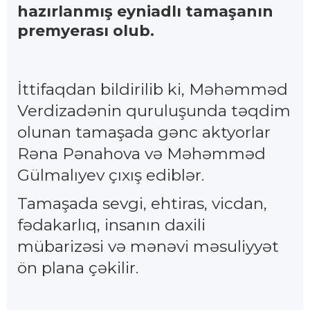
hazırlanmış eyniadlı tamaşanın
premyerası olub.
İttifaqdan bildirilib ki, Məhəmməd
Verdizadənin quruluşunda təqdim
olunan tamaşada gənc aktyorlar
Rəna Pənahova və Məhəmməd
Gülmalıyev çıxış ediblər.
Tamaşada sevgi, ehtiras, vicdan,
fədakarlıq, insanın daxili
mübarizəsi və mənəvi məsuliyyət
ön plana çəkilir.