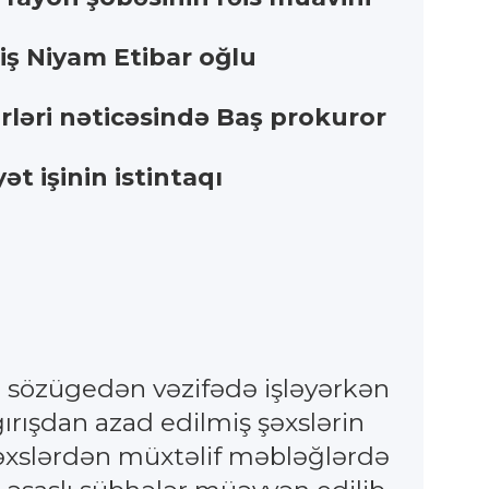
miş Niyam Etibar oğlu
rləri nəticəsində Baş prokuror
t işinin istintaqı
də sözügedən vəzifədə işləyərkən
ırışdan azad edilmiş şəxslərin
 şəxslərdən müxtəlif məbləğlərdə