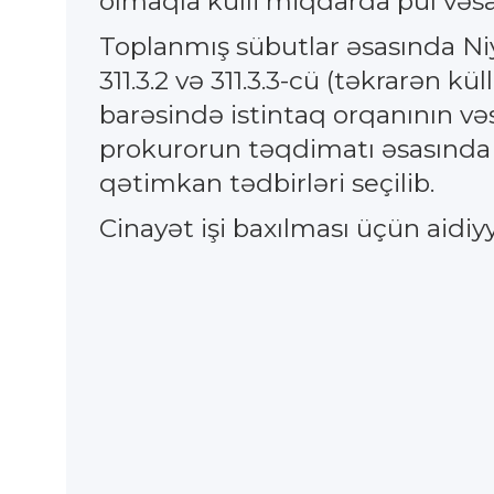
olmaqla külli miqdarda pul vəsa
Toplanmış sübutlar əsasında N
311.3.2 və 311.3.3-cü (təkrarən 
barəsində istintaq orqanının vəs
prokurorun təqdimatı əsasında 
qətimkan tədbirləri seçilib.
Cinayət işi baxılması üçün aidi