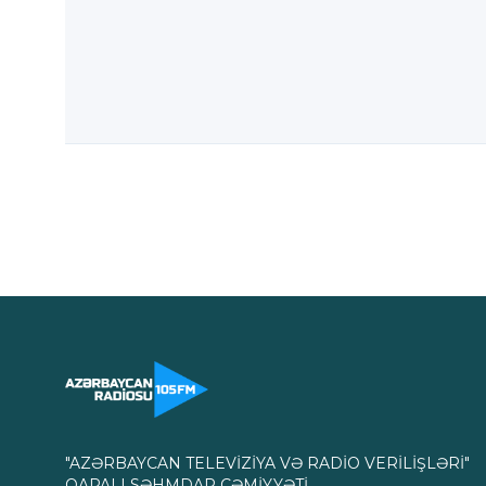
"AZƏRBAYCAN TELEVİZİYA VƏ RADİO VERİLİŞLƏRİ"
QAPALI SƏHMDAR CƏMİYYƏTİ