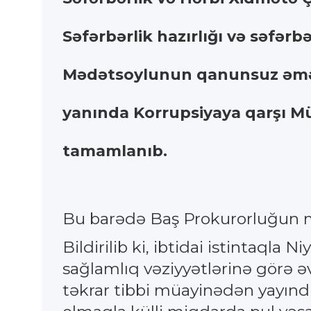
Səfərbərlik hazırlığı və səfərb
Mədətsoylunun qanunsuz əməllə
yanında Korrupsiyaya qarşı Müb
tamamlanıb.
Bu barədə Baş Prokurorluğun 
Bildirilib ki, ibtidai istintaql
sağlamlıq vəziyyətlərinə görə ə
təkrar tibbi müayinədən yayındı