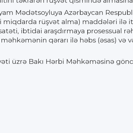
itini təkrarən rüşvət qismində almasına
iyam Mədətsoyluya Azərbaycan Respubli
külli miqdarda rüşvət alma) maddələri ilə
atəti, ibtidai araşdırmaya prosessual rə
məhkəmənin qərarı ilə həbs (əsas) və v
yyəti üzrə Bakı Hərbi Məhkəməsinə göndə