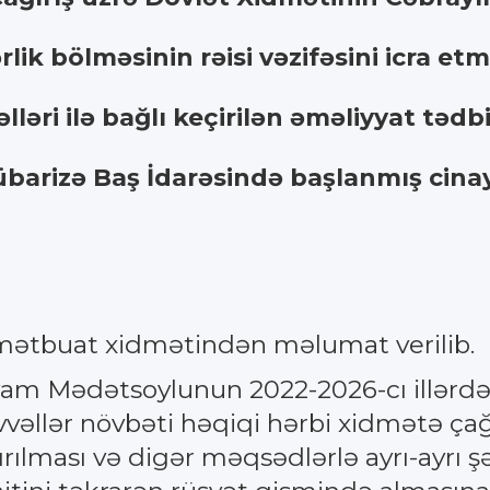
ərlik bölməsinin rəisi vəzifəsini icra et
ri ilə bağlı keçirilən əməliyyat tədbi
arizə Baş İdarəsində başlanmış cinayə
mətbuat xidmətindən məlumat verilib.
a Niyam Mədətsoylunun 2022-2026-cı illər
vvəllər növbəti həqiqi hərbi xidmətə çağ
rılması və digər məqsədlərlə ayrı-ayrı