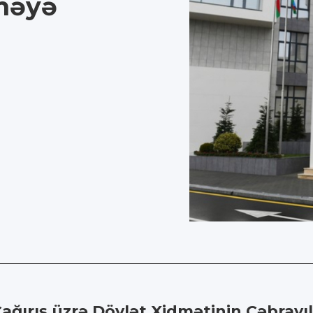
məyə
ağırış üzrə Dövlət Xidmətinin Cəbrayıl