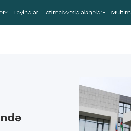
ər
Layihələr
İctimaiyyətlə əlaqələr
Multim
ində