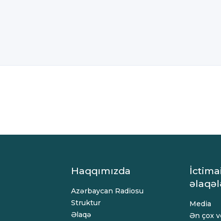
Haqqımızda
İctima
əlaqəl
Azərbaycan Radiosu
Struktur
Media
Əlaqə
Ən çox ve