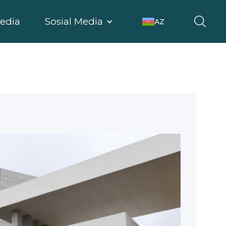
edia
Sosial Media
AZ