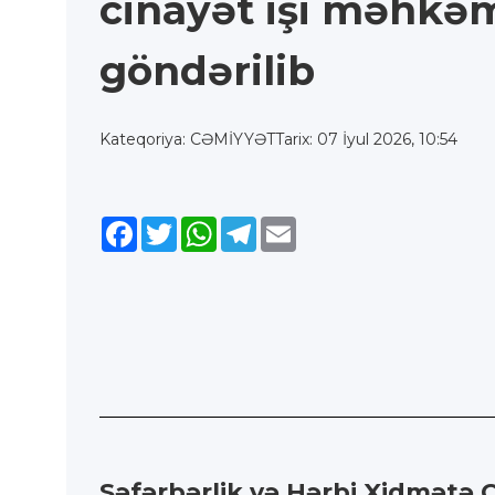
cinayət işi məhkə
göndərilib
Kateqoriya: CƏMİYYƏT
Tarix: 07 İyul 2026, 10:54
Facebook
Twitter
WhatsApp
Telegram
Email
Səfərbərlik və Hərbi Xidmətə Ç