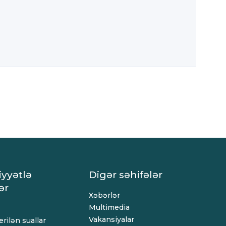
iyyətlə
Digər səhifələr
ər
Xəbərlər
Multimedia
Vakansiyalar
rilən suallar