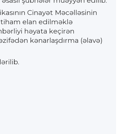
 əsaslı şübhələr müəyyən edilib.
kasının Cinayət Məcəlləsinin
 ittiham elan edilməklə
hbərliyi həyata keçirən
əzifədən kənarlaşdırma (əlavə)
rilib.