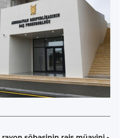
 rayon şöbəsinin rəis müavini -