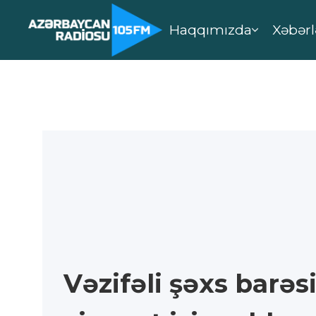
Haqqımızda
Xəbərl
Vəzifəli şəxs barəs