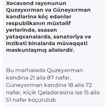
Xocavənd rayonunun
Quzeyxırman və Güneyxırman
kəndlərinə köç edənlər
respublikanın müxtəlif
yerlərində, əsasən
yataqxanalarda, sanatoriya və
inzibati binalarda müvəqqəti
məskunlaşmış ailələrdir.
Bu mərhələdə Quzeyxırman
kəndinə 21 ailə 87 nəfər,
Güneyxırman kəndinə 18 ailə 72
nəfər, Kiçik Qaladərəsinə isə 15 ailə
51 nəfər köçürülüb.