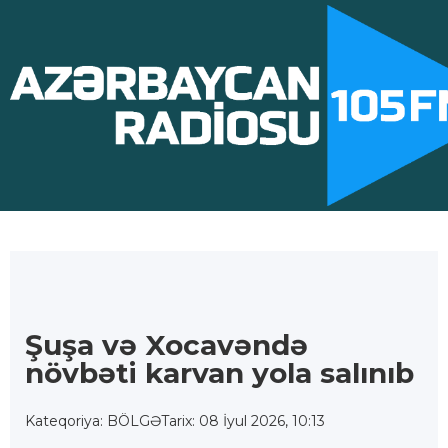
Şuşa və Xocavəndə
növbəti karvan yola salınıb
Kateqoriya: BÖLGƏ
Tarix: 08 İyul 2026, 10:13