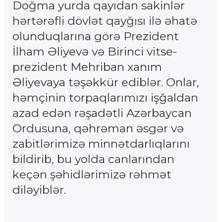
Doğma yurda qayıdan sakinlər
hərtərəfli dövlət qayğısı ilə əhatə
olunduqlarına görə Prezident
İlham Əliyevə və Birinci vitse-
prezident Mehriban xanım
Əliyevaya təşəkkür ediblər. Onlar,
həmçinin torpaqlarımızı işğaldan
azad edən rəşadətli Azərbaycan
Ordusuna, qəhrəman əsgər və
zabitlərimizə minnətdarlıqlarını
bildirib, bu yolda canlarından
keçən şəhidlərimizə rəhmət
diləyiblər.