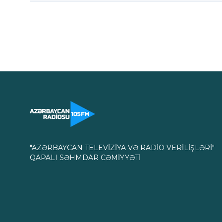
"AZƏRBAYCAN TELEVİZİYA VƏ RADİO VERİLİŞLƏRİ"
QAPALI SƏHMDAR CƏMİYYƏTİ