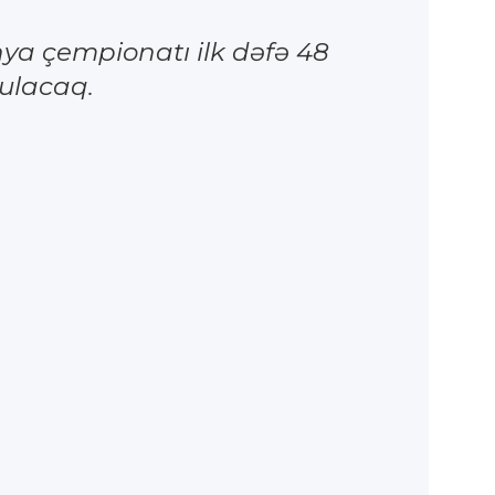
nya çempionatı ilk dəfə 48
rulacaq.