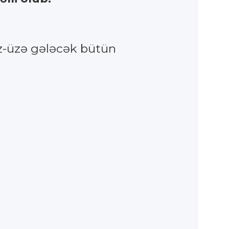
üz-üzə gələcək bütün