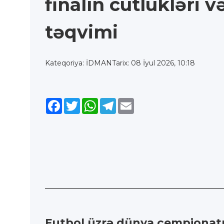
finalın cütlükləri 
təqvimi
Kateqoriya: İDMAN
Tarix: 08 İyul 2026, 10:18
Facebook
Twitter
WhatsApp
Telegram
Email
Futbol üzrə dünya çempionatınd