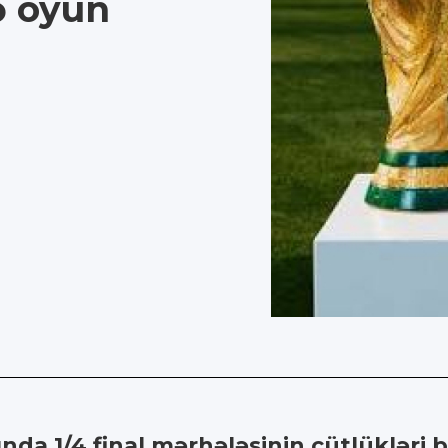
və oyun
a 1/4 final mərhələsinin cütlükləri bə