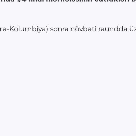
eçrə-Kolumbiya) sonra növbəti raundda 