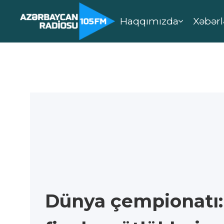
Haqqımızda
Xəbərl
Dünya çempionatı: