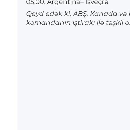
05:00. Argentina– İsveçrə
Qeyd edək ki, ABŞ, Kanada və M
komandanın iştirakı ilə təşkil