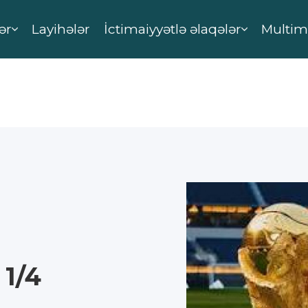
ər
Layihələr
İctimaiyyətlə əlaqələr
Multim
 1/4