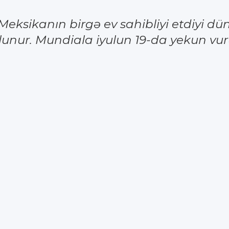
eksikanın birgə ev sahibliyi etdiyi dü
 olunur. Mundiala iyulun 19-da yekun vu