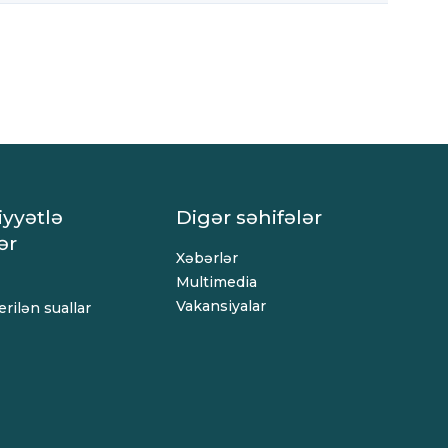
iyyətlə
Digər səhifələr
ər
Xəbərlər
Multimedia
Vakansiyalar
rilən suallar