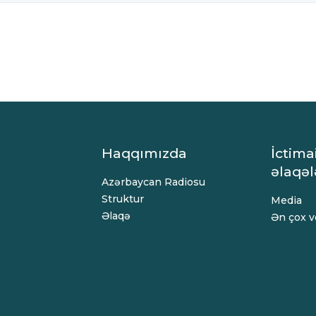
Haqqımızda
İctima
əlaqəl
Azərbaycan Radiosu
Struktur
Media
Əlaqə
Ən çox ve