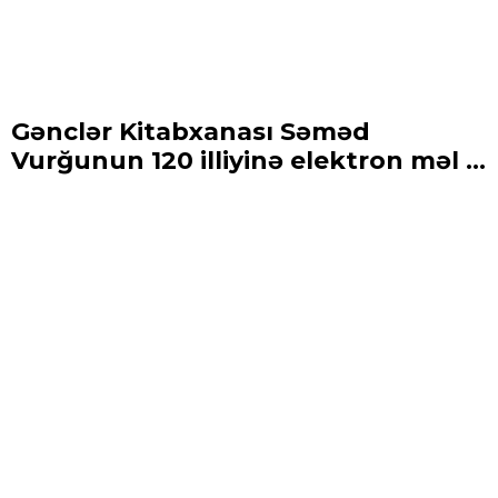
Gənclər Kitabxanası Səməd
Vurğunun 120 illiyinə elektron məl ...