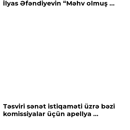
İlyas Əfəndiyevin “Məhv olmuş ...
Təsviri sənət istiqaməti üzrə bəzi
komissiyalar üçün apellya ...