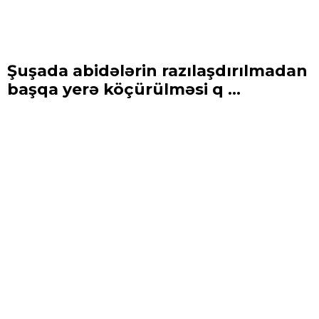
Şuşada abidələrin razılaşdırılmadan
başqa yerə köçürülməsi q ...