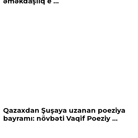
əməkdaşlıq e ...
Qazaxdan Şuşaya uzanan poeziya
bayramı: növbəti Vaqif Poeziy ...