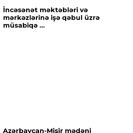
İncəsənət məktəbləri və
mərkəzlərinə işə qəbul üzrə
müsabiqə ...
Azərbaycan-Misir mədəni