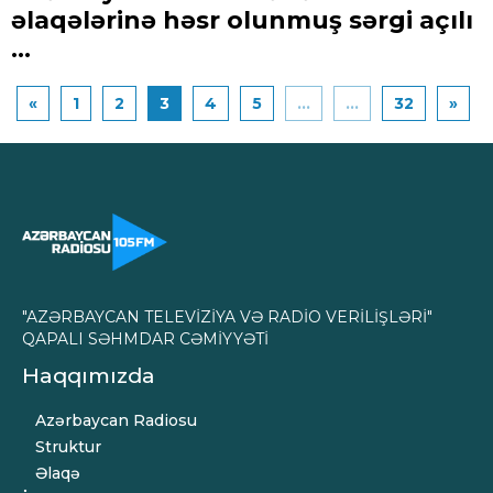
əlaqələrinə həsr olunmuş sərgi açılı
...
«
1
2
3
4
5
...
...
32
»
"AZƏRBAYCAN TELEVİZİYA VƏ RADİO VERİLİŞLƏRİ"
QAPALI SƏHMDAR CƏMİYYƏTİ
Haqqımızda
Azərbaycan Radiosu
Struktur
Əlaqə