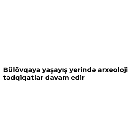
Bülövqaya yaşayış yerində arxeoloji
tədqiqatlar davam edir