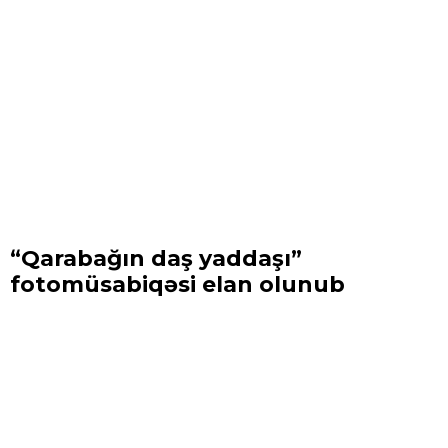
“Qarabağın daş yaddaşı”
fotomüsabiqəsi elan olunub