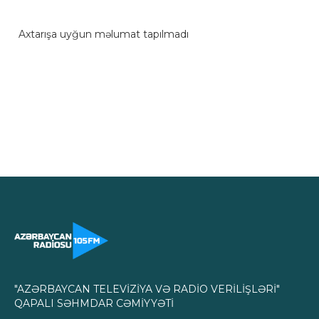
Axtarışa uyğun məlumat tapılmadı
"AZƏRBAYCAN TELEVİZİYA VƏ RADİO VERİLİŞLƏRİ"
QAPALI SƏHMDAR CƏMİYYƏTİ